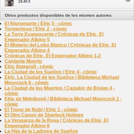
10.45 €
Otros productos disponibles de los mismos autores
El Nigromante / Elric 5 - cómic
Tormentosa / Elric 2 - cómic
La Torre Evanescente / Crónicas de Elric, El
Emperador Albino 5
El Misterio del Lobo Blanco / Crónicas de Elric, El
Emperador Albino 4
Crónicas de Elric, El Emperador Albino 1-2
Cantante Muerto
Elric (Integral) - cómic
La Ciudad de los Sueños / Elric 4 - cómic
Elric. La Ciudad de los Sueños / Biblioteca Michael
Moorcock 6 - cómic
La Ciudad de los Muertos / Cazador de Brujas 4 -
cómic
Elric de Melniboné / Biblioteca Michael Moorcock 1 -
cómic
El Trono de Rubí / Elric 1 - cómic
El Otro Canon de Sherlock Holmes
La Venganza de la Rosa / Crónicas de Elric, El
Emperador Albino 6
La Hija de la Ladrona de Sueños