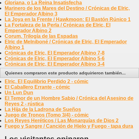
Gloriana, o La Reina Insatisfecha
Marinero de los Mares del Destino / Crónicas de Elric,
El Emperador Albino 3
La Joya en la Frente / Hawkmoon: El Bastón Rúnico 1
La Fortaleza de la Perla / Crónicas de Elric, El
Emperador Albino 2
Corum. Trilogía de las Espadas
Elric de Melniboné / Crónicas de Elric, El Emperador
Albino 1
Crónicas de Elric, El Emperador Albino 7-8
Crónicas de Elric, El Emperador Albino 5-6
Crónicas de Elric, El Emperador Albino 3-4
Quienes compraron este producto adquirieron también...
Elric. El Equilibrio Perdido 2 - cómic
El Caballero Errante - cómic
Un Lun Dun
El Temor de un Hombre Sabio / Crónica del Asesino de
Reyes 2 - rústica
La Hija de la Ladrona de Sueños
Juego de Tronos (Tomo 3/4) - cómic
Los Reyes Heréticos / Las Monarquías de Dios 2
Fuego y Sangre / Canción de Hielo y Fuego - tapa dura
Los visitantes opinaron...