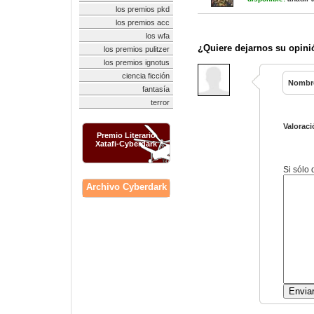
los premios pkd
los premios acc
los wfa
¿Quiere dejarnos su opini
los premios pulitzer
los premios ignotus
ciencia ficción
Nombr
fantasía
terror
Valoraci
Premio Literario
Xatafi-Cyberdark
Si sólo
Archivo Cyberdark