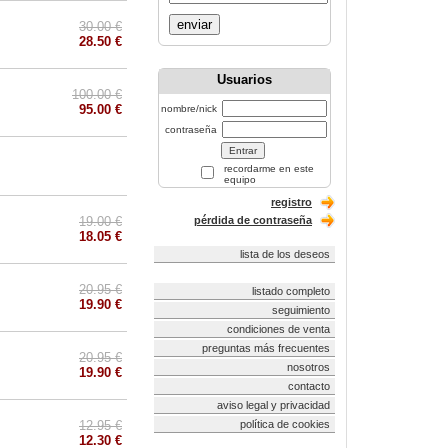
enviar
30.00 €
28.50 €
Usuarios
100.00 €
95.00 €
nombre/nick
contraseña
recordarme en este
equipo
registro
19.00 €
pérdida de contraseña
18.05 €
lista de los deseos
20.95 €
listado completo
19.90 €
seguimiento
condiciones de venta
preguntas más frecuentes
20.95 €
nosotros
19.90 €
contacto
aviso legal y privacidad
12.95 €
política de cookies
12.30 €