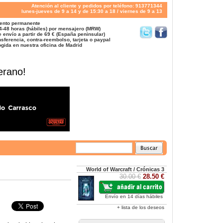
Atención al cliente y pedidos por teléfono: 913771344
lunes-jueves de 9 a 14 y de 15:30 a 18 / viernes de 9 a 13
ento permanente
4-48 horas (hábiles) por mensajero (MRW)
 envío a partir de 69 € (España peninsular)
sferencia, contra-reembolso, tarjeta o paypal
gida en nuestra oficina de Madrid
erano!
World of Warcraft / Crónicas 3
30.00 €
28.50 €
Envío en 14 días hábiles
+ lista de los deseos