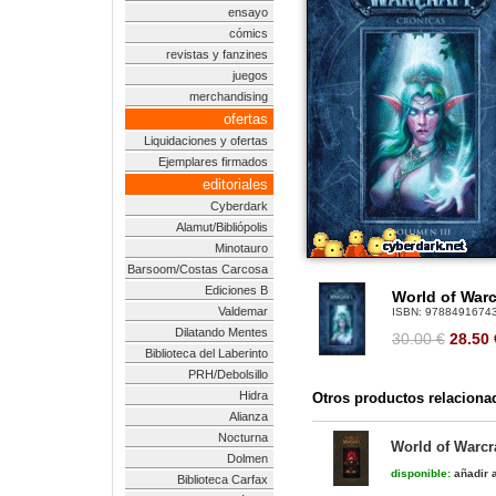
ensayo
cómics
revistas y fanzines
juegos
merchandising
ofertas
Liquidaciones y ofertas
Ejemplares firmados
editoriales
Cyberdark
Alamut/Bibliópolis
Minotauro
Barsoom/Costas Carcosa
Ediciones B
World of Warc
Valdemar
ISBN:
9788491674
Dilatando Mentes
30.00 €
28.50
Biblioteca del Laberinto
PRH/Debolsillo
Hidra
Otros productos relaciona
Alianza
Nocturna
World of Warcra
Dolmen
disponible:
añadir a
Biblioteca Carfax