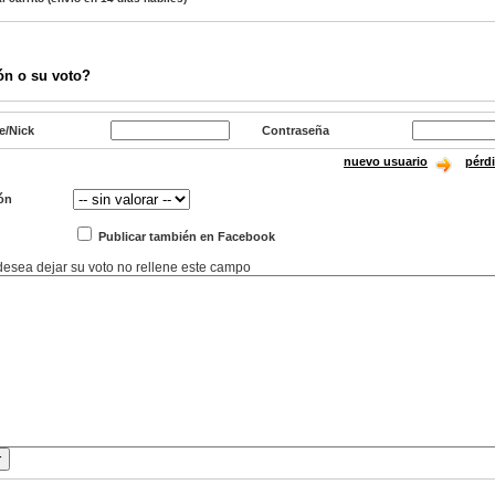
ón o su voto?
e/Nick
Contraseña
nuevo usuario
pérd
ón
Publicar también en Facebook
 desea dejar su voto no rellene este campo