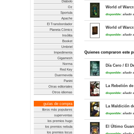
Diábolo
World of Warcra
Oz
Sportula
disponible:
añadir a
Apache
El Transbordador
World of Warcra
Planeta Cómics
disponible:
añadir a
Insólita
Booket
Umbriel
Quienes compraron este pr
Impedimenta
Gigamesh
Norma
Día Cero / El D
Red Key
disponible:
añadir a
Duermevela
Panini
La Rebelión de
Otras editoriales
Otros idiomas
disponible:
añadir a
guías de compra
La Maldición d
libros más populares
disponible:
añadir a
superventas
los premios hugo
El Último Guard
los premios nebula
los premios locus
disponible:
añadir a