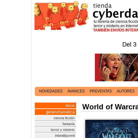
tu librería de ciencia ficció
terror y misterio en Interne
TAMBIÉN ENVÍOS INTE
Del 3
NOVEDADES
AVANCES
PREVENTAS
AUTORES
World of Warcra
inicio
género/temática
ciencia ficción
fantasía
terror y misterio
infantil/juvenil