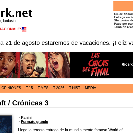
5% de descu
Entrega en 2
n, fantasía,
Sin gastos de
Pago por tran
t
También reco
RNACIONALES
 a 21 de agosto estaremos de vacaciones. ¡Feliz v
OPINIONES
T 15
T MES
T 2026
T HIST
MEDIA
ft / Crónicas 3
>
Panini
>
Formato grande
Llega la tercera entrega de la mundialmente famosa World of