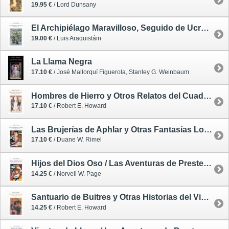
19.95 €
/ Lord Dunsany
El Archipiélago Maravilloso, Seguido de Ucronía
19.00 €
/ Luis Araquistáin
La Llama Negra
17.10 €
/ José Mallorquí Figuerola, Stanley G. Weinbaum
Hombres de Hierro y Otros Relatos del Cuadrilátero
17.10 €
/ Robert E. Howard
Las Brujerías de Aphlar y Otras Fantasías Lovecraftianas
17.10 €
/ Duane W. Rimel
Hijos del Dios Oso / Las Aventuras de Preste Juan 2
14.25 €
/ Norvell W. Page
Santuario de Buitres y Otras Historias del Viejo Oeste
14.25 €
/ Robert E. Howard