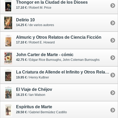
Thongor en la Ciudad de los Dioses
17.10 €
/ Robert M. Price
Delirio 10
14.25 €
/ de varios autores
Almuric y Otros Relatos de Ciencia Ficción
17.10 €
/ Robert E. Howard
John Carter de Marte - cómic
42.75 €
/ Edgar Rice Burroughs, John Coleman Burroughs
La Criatura de Allende el Infinito y Otros Relatos Lovecraftianos
19.95 €
/ Henry Kuttner
El Viaje de Chéjov
16.15 €
/ Ian Watson
Espíritus de Marte
28.50 €
/ Gabriel Bermúdez Castillo