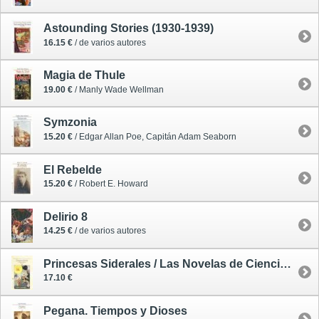
Astounding Stories (1930-1939)
16.15 €
/ de varios autores
Magia de Thule
19.00 €
/ Manly Wade Wellman
Symzonia
15.20 €
/ Edgar Allan Poe, Capitán Adam Seaborn
El Rebelde
15.20 €
/ Robert E. Howard
Delirio 8
14.25 €
/ de varios autores
Princesas Siderales / Las Novelas de Ciencia Ficción de Prensa Moderna 2
17.10 €
Pegana. Tiempos y Dioses