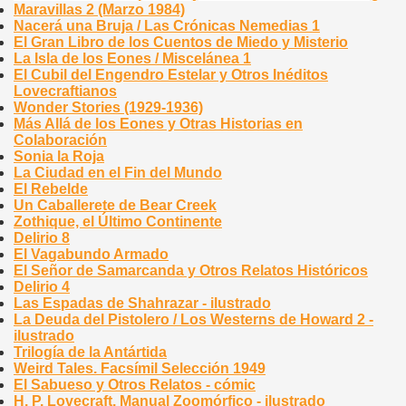
Maravillas 2 (Marzo 1984)
Nacerá una Bruja / Las Crónicas Nemedias 1
El Gran Libro de los Cuentos de Miedo y Misterio
La Isla de los Eones / Miscelánea 1
El Cubil del Engendro Estelar y Otros Inéditos
Lovecraftianos
Wonder Stories (1929-1936)
Más Allá de los Eones y Otras Historias en
Colaboración
Sonia la Roja
La Ciudad en el Fin del Mundo
El Rebelde
Un Caballerete de Bear Creek
Zothique, el Último Continente
Delirio 8
El Vagabundo Armado
El Señor de Samarcanda y Otros Relatos Históricos
Delirio 4
Las Espadas de Shahrazar - ilustrado
La Deuda del Pistolero / Los Westerns de Howard 2 -
ilustrado
Trilogía de la Antártida
Weird Tales. Facsímil Selección 1949
El Sabueso y Otros Relatos - cómic
H. P. Lovecraft. Manual Zoomórfico - ilustrado