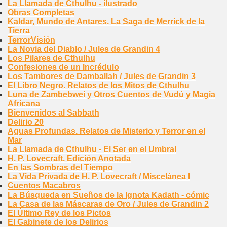
La Llamada de Cthulhu - ilustrado
Obras Completas
Kaldar, Mundo de Antares. La Saga de Merrick de la
Tierra
TerrorVisión
La Novia del Diablo / Jules de Grandin 4
Los Pilares de Cthulhu
Confesiones de un Incrédulo
Los Tambores de Damballah / Jules de Grandin 3
El Libro Negro. Relatos de los Mitos de Cthulhu
Luna de Zambebwei y Otros Cuentos de Vudú y Magia
Africana
Bienvenidos al Sabbath
Delirio 20
Aguas Profundas. Relatos de Misterio y Terror en el
Mar
La Llamada de Cthulhu - El Ser en el Umbral
H. P. Lovecraft. Edición Anotada
En las Sombras del Tiempo
La Vida Privada de H. P. Lovecraft / Miscelánea I
Cuentos Macabros
La Búsqueda en Sueños de la Ignota Kadath - cómic
La Casa de las Máscaras de Oro / Jules de Grandin 2
El Último Rey de los Pictos
El Gabinete de los Delirios