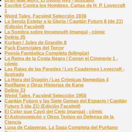
Bran Mak Morn. El Último Rey - ilustrado
Escribir Contra los Hombres. Cartas de H. P. Lovecraft
1
Weird Tales. Facsímil Selección 1936
La Senda Estelar a la Gloria / Capitán Futuro 6 (de 21)
(Edición Facsímil)
La Sombra sobre Innsmouth (manga) - cómic
Delirio 35
Kurban / Jules de Grandin 8
Pack Esenciales del Terror
Poesía Fantástica Completa (bilingüe)
La Reina de la Costa Negra / Conan el Cimmerio 1 -
cómic
Las Ratas de las Paredes / Los Cuadernos Lovecraft -
ilustrado
La Hora del Dragón / Las Crónicas Nemedias 4
Redflame y Otras Historias de Kane
Delirio 33
Weird Tales. Facsímil Selección 1950
Capitán Futuro y las Siete Gemas del Espacio / Capitán
Futuro 5 (de 21) (Edición Facsímil)
El Color que Cayó del Cielo (manga) - cómic
El Astronomicón y Otros Textos en Defensa de la
Ciencia
Luna de Calaveras. La Saga Completa del Puritano