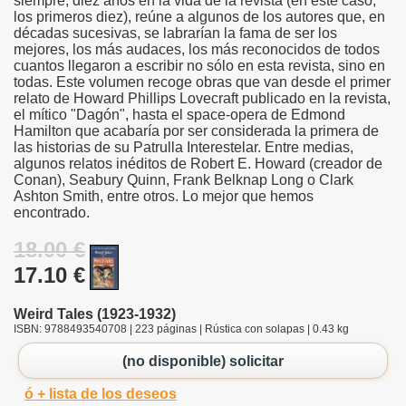
siempre, diez años en la vida de la revista (en este caso,
los primeros diez), reúne a algunos de los autores que, en
décadas sucesivas, se labrarían la fama de ser los
mejores, los más audaces, los más reconocidos de todos
cuantos llegaron a escribir no sólo en esta revista, sino en
todas. Este volumen recoge obras que van desde el primer
relato de Howard Phillips Lovecraft publicado en la revista,
el mítico "Dagón", hasta el space-opera de Edmond
Hamilton que acabaría por ser considerada la primera de
las historias de su Patrulla Interestelar. Entre medias,
algunos relatos inéditos de Robert E. Howard (creador de
Conan), Seabury Quinn, Frank Belknap Long o Clark
Ashton Smith, entre otros. Lo mejor que hemos
encontrado.
18.00 €
17.10 €
Weird Tales (1923-1932)
ISBN: 9788493540708 | 223 páginas | Rústica con solapas | 0.43 kg
(no disponible) solicitar
ó + lista de los deseos