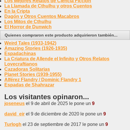
Los Mejores Relatos de Ciencia Ficción
La Llamada de Cthulhu y otros Cuentos
En la Cripta
Dagón y Otros Cuentos Macabros
Los Mitos de Cthulhu
El Horror de Dunwich
Quienes compraron este producto adquirieron también...
Weird Tales (1933-1942)
Amazing Stories (1926-1935)
Espadachinas
La Criatura de Allende el Infinito y Otros Relatos
Lovecraftianos
Cazadoras Solitarias
Planet Stories (1939-1955)
Alférez Flandry / Dominic Flandry 1
Espadas de Shahrazar
Los visitantes opinaron...
joseneus
el 9 de abril de 2025 le pone un
9
david_eir
el 9 de diciembre de 2020 le pone un
9
Turlogh
el 23 de septiembre de 2017 le pone un
9