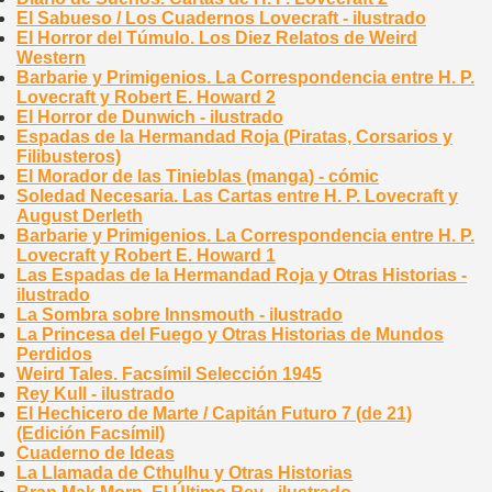
El Sabueso / Los Cuadernos Lovecraft - ilustrado
El Horror del Túmulo. Los Diez Relatos de Weird
Western
Barbarie y Primigenios. La Correspondencia entre H. P.
Lovecraft y Robert E. Howard 2
El Horror de Dunwich - ilustrado
Espadas de la Hermandad Roja (Piratas, Corsarios y
Filibusteros)
El Morador de las Tinieblas (manga) - cómic
Soledad Necesaria. Las Cartas entre H. P. Lovecraft y
August Derleth
Barbarie y Primigenios. La Correspondencia entre H. P.
Lovecraft y Robert E. Howard 1
Las Espadas de la Hermandad Roja y Otras Historias -
ilustrado
La Sombra sobre Innsmouth - ilustrado
La Princesa del Fuego y Otras Historias de Mundos
Perdidos
Weird Tales. Facsímil Selección 1945
Rey Kull - ilustrado
El Hechicero de Marte / Capitán Futuro 7 (de 21)
(Edición Facsímil)
Cuaderno de Ideas
La Llamada de Cthulhu y Otras Historias