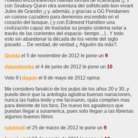
Howard encontraremos nuevas formas de licantropía ¡¡, !!
con Seabury Quinn otra aventura del sofisticado bon vivant
Jules de Grandin ¡¡ y, además, y gracias a GG Pendarves
un curioso cazadero para demonios escondido en el
corazón del bosque, ( y con Edmond Hamilton una
civilización capaz de trasladar su propio sistema solar a
través de las corrientes del espacio- tiempo ...) . Y todo
esto sin abandonar la década de los veinte del siglo
pasado ... De verdad, de verdad ¿ Alguién da más?.
Quinta
el 5 de noviembre de 2012 le pone un
9
datumbooks
el 4 de junio de 2012 le pone un
10
Voto 9 |
dagon
el 8 de mayo de 2012 opina:
Me considero fanatico de los pulps de los años 20 y 30, y
puedo decir que la antologia aglutina buenas narraciones,
nunca las habia leido y me facinaron, ojala compilen mas
para deleinte de los fans. De nuevo les agradesco que
puedan llegar a suramerica, pues solo llegan a las librerias
algunos buenos libros
rubenoki
el 25 de marzo de 2012 le pone un
9