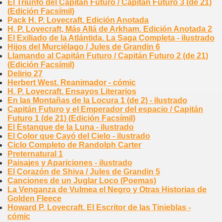
El Triunfo del Capitán Futuro / Capitán Futuro 3 (de 21)
(Edición Facsímil)
Pack H. P. Lovecraft. Edición Anotada
H. P. Lovecraft, Más Allá de Arkham. Edición Anotada 2
El Exiliado de la Atlántida. La Saga Completa - ilustrado
Hijos del Murciélago / Jules de Grandin 6
Llamando al Capitán Futuro / Capitán Futuro 2 (de 21)
(Edición Facsímil)
Delirio 27
Herbert West. Reanimador - cómic
H. P. Lovecraft. Ensayos Literarios
En las Montañas de la Locura 1 (de 2) - ilustrado
Capitán Futuro y el Emperador del espacio / Capitán
Futuro 1 (de 21) (Edición Facsímil)
El Estanque de la Luna - ilustrado
El Color que Cayó del Cielo - ilustrado
Ciclo Completo de Randolph Carter
Preternatural 1
Paisajes y Apariciones - ilustrado
El Corazón de Shiva / Jules de Grandin 5
Canciones de un Juglar Loco (Poemas)
La Venganza de Vulmea el Negro y Otras Historias de
Golden Fleece
Howard P. Lovecraft. El Escritor de las Tinieblas -
cómic