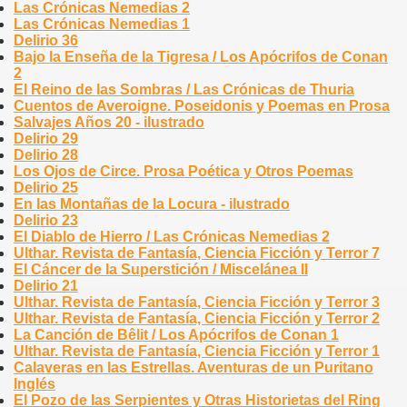
Las Crónicas Nemedias 2
Las Crónicas Nemedias 1
Delirio 36
Bajo la Enseña de la Tigresa / Los Apócrifos de Conan
2
El Reino de las Sombras / Las Crónicas de Thuria
Cuentos de Averoigne. Poseidonis y Poemas en Prosa
Salvajes Años 20 - ilustrado
Delirio 29
Delirio 28
Los Ojos de Circe. Prosa Poética y Otros Poemas
Delirio 25
En las Montañas de la Locura - ilustrado
Delirio 23
El Diablo de Hierro / Las Crónicas Nemedias 2
Ulthar. Revista de Fantasía, Ciencia Ficción y Terror 7
El Cáncer de la Superstición / Miscelánea II
Delirio 21
Ulthar. Revista de Fantasía, Ciencia Ficción y Terror 3
Ulthar. Revista de Fantasía, Ciencia Ficción y Terror 2
La Canción de Bêlit / Los Apócrifos de Conan 1
Ulthar. Revista de Fantasía, Ciencia Ficción y Terror 1
Calaveras en las Estrellas. Aventuras de un Puritano
Inglés
El Pozo de las Serpientes y Otras Historietas del Ring