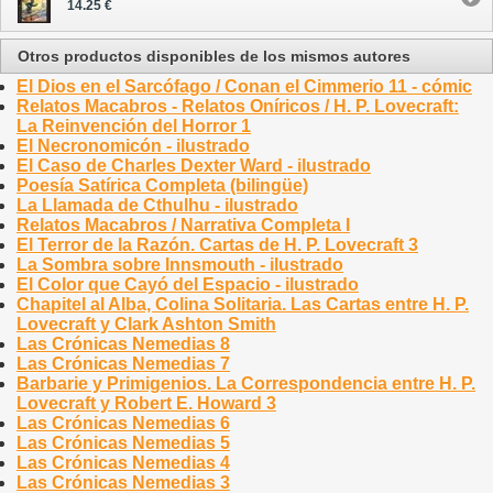
14.25 €
Otros productos disponibles de los mismos autores
El Dios en el Sarcófago / Conan el Cimmerio 11 - cómic
Relatos Macabros - Relatos Oníricos / H. P. Lovecraft:
La Reinvención del Horror 1
El Necronomicón - ilustrado
El Caso de Charles Dexter Ward - ilustrado
Poesía Satírica Completa (bilingüe)
La Llamada de Cthulhu - ilustrado
Relatos Macabros / Narrativa Completa I
El Terror de la Razón. Cartas de H. P. Lovecraft 3
La Sombra sobre Innsmouth - ilustrado
El Color que Cayó del Espacio - ilustrado
Chapitel al Alba, Colina Solitaria. Las Cartas entre H. P.
Lovecraft y Clark Ashton Smith
Las Crónicas Nemedias 8
Las Crónicas Nemedias 7
Barbarie y Primigenios. La Correspondencia entre H. P.
Lovecraft y Robert E. Howard 3
Las Crónicas Nemedias 6
Las Crónicas Nemedias 5
Las Crónicas Nemedias 4
Las Crónicas Nemedias 3