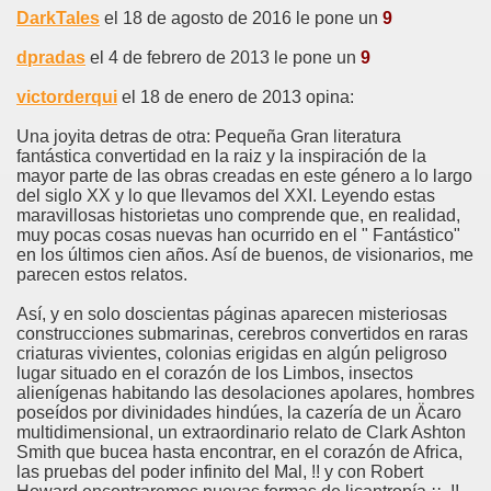
DarkTales
el 18 de agosto de 2016 le pone un
9
dpradas
el 4 de febrero de 2013 le pone un
9
victorderqui
el 18 de enero de 2013 opina:
Una joyita detras de otra: Pequeña Gran literatura
fantástica convertidad en la raiz y la inspiración de la
mayor parte de las obras creadas en este género a lo largo
del siglo XX y lo que llevamos del XXI. Leyendo estas
maravillosas historietas uno comprende que, en realidad,
muy pocas cosas nuevas han ocurrido en el " Fantástico"
en los últimos cien años. Así de buenos, de visionarios, me
parecen estos relatos.
Así, y en solo doscientas páginas aparecen misteriosas
construcciones submarinas, cerebros convertidos en raras
criaturas vivientes, colonias erigidas en algún peligroso
lugar situado en el corazón de los Limbos, insectos
alienígenas habitando las desolaciones apolares, hombres
poseídos por divinidades hindúes, la cazería de un Äcaro
multidimensional, un extraordinario relato de Clark Ashton
Smith que bucea hasta encontrar, en el corazón de Africa,
las pruebas del poder infinito del Mal, !! y con Robert