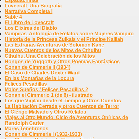
Espadachinas
Lovecraft. Una Biografía
Narrativa Completa I
Sable 4
El Libro de Lovecraft
Los Elixires del Diablo
Vampiras. Antología de Relatos sobre Mujeres Vampiro
Historia de la Princesa Zulkais y el Príncipe Kalilah
Las Extrañas Aventuras de Solomon Kane
Nuevos Cuentos de los Mitos de Cthulhu
Cthulhu. Una Celebración de los Mitos
Hongos de Yuggoth y Otros Poemas Fantásticos
Conan de Cimmeria II (1934)
El Caso de Charles Dexter Ward
En las Montañas de la Locura
Felices Pesadillas
Malos Sueños / Felices Pesadillas 2
Conan el Cimmerio 1 (de 6) - ilustrado
Los que Vigilan desde el Tiempo y Otros Cuentos
La Habitación Cerrada y otros Cuentos de Terror
El Clérigo Malvado y Otros Relatos
Viajes al Otro Mundo. Ciclo de Aventuras Oníricas de
Randolph Carter
Mares Tenebrosos
Conan de Cimmeria I (1932-1933)