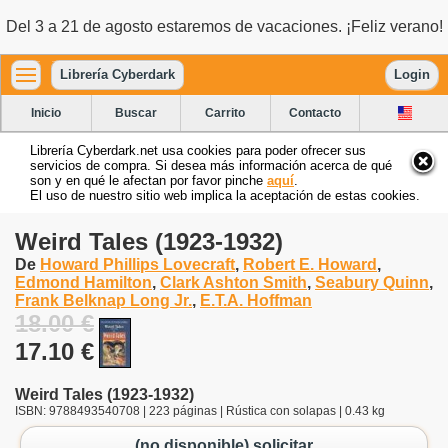
Del 3 a 21 de agosto estaremos de vacaciones. ¡Feliz verano!
Librería Cyberdark
Login
Inicio
Buscar
Carrito
Contacto
Librería Cyberdark.net usa cookies para poder ofrecer sus
servicios de compra. Si desea más información acerca de qué
son y en qué le afectan por favor pinche
aquí
.
El uso de nuestro sitio web implica la aceptación de estas cookies.
Weird Tales (1923-1932)
De
Howard Phillips Lovecraft
,
Robert E. Howard
,
Edmond Hamilton
,
Clark Ashton Smith
,
Seabury Quinn
,
Frank Belknap Long Jr.
,
E.T.A. Hoffman
18.00 €
17.10 €
Weird Tales (1923-1932)
ISBN: 9788493540708 | 223 páginas | Rústica con solapas | 0.43 kg
(no disponible) solicitar