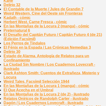
Kane
Delirio 32
El Contable de la Muerte / Jules de Grandin 7
Weird Western. Cine del Oeste sin Fronteras
Kadath - cómic
Herbert West. Carne Fresca - cómic
En las Montañas de la Locura 2 (manga) - cómic
Preternatural 6
El Desafío del Capitán Futuro / Capitán Futuro 4 (de 21)
(Edición Facsímil)
Los Perros de Tíndalos
El Fénix en la Espada / Las Crónicas Nemedias 3
Delirio 30
Estado de Alarma. Antología de Relatos para un
Confinamiento
La Ciudad Sin Nombre / Los Cuadernos Lovecraft -
ilustrado
Clark Ashton Smith: Cuentos de Extrañeza, Misterio y
Locura
Weird Tales. Facsímil Selección 1944
En las Montañas de la Locura 1 (manga) - cómic
El Que Acecha en el Umbral
En las Montañas de la Locura 2 (de 2) - ilustrado
Relatos Oníricos de Randolph Carter - ilustrado
Dagón / Los Cuadernos Lovecraft - ilustrado