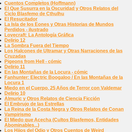
Cuentos Completos (Hoffmann)
El Que Susurra en la Oscuridad y Otros Relatos del
Ciclo Blasfemo de Cthulhu
El Resucitador
La Isla de los Eones y Otras Historias de Mundos
Perdidos - ilustrado
Lovecraft: La Antología Gráfica
Delirio 12
La Sombra Fuera del Tiempo
Los Halcones de Ultramar y Otras Narraciones de las
Cruzadas
Pigeons from Hell - cómic
Delirio 11
En las Montañas de la Locura - cómic
Fanhunter: Electric Boogaloo / En las Montañas de la
Locura 1
Miedo en el Cuerpo. 25 Años de Terror con Valdemar
Delirio 10
Almuric y Otros Relatos de Ciencia Ficción
El Embrujo de las Estrellas
La Reina de la Costa Negra y Otros Relatos de Conan
Vampirismo
El Miedo que Acecha (Cultos Blasfemos, Entidades
Abominables...)
Los Hijos del Odio y Otros Cuentos de Weird