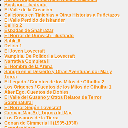
Bestiario - ilustrado
El Valle de la Creación
Callejones en Tinieblas y Otras Historias a Puñetazos
El Valle Perdido de Iskander
Delirio 2
Espadas de Shahrazar
El Horror de Dunwich - ilustrado
Sable 6
Delirio 1
El Joven Lovecraft
Vampiria. De Polidori a Lovecraft
Narrativa Completa II
El Hombre de la Arena
Sangre en el Desierto y Otras Aventuras por Mar y
Tierra
El Legado / Cuentos de los Mitos de Cthulhu 2
Los Orígenes / Cuentos de los Mitos de Cthulhu 1
Álter Ego. Cuentos de Dobles
El Valle del Gusano y Otros Relatos de Terror
Sobrenatural
El Horror Según Lovecraft
Cormac Mac Art, Tigres del Mar
Los Gusanos de la Tierra
Conan de Cimmeria III (1935-1936)