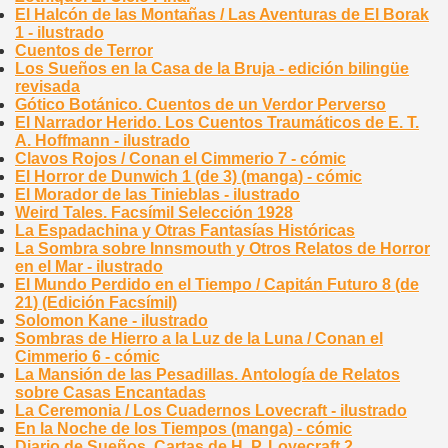
El Halcón de las Montañas / Las Aventuras de El Borak
1 - ilustrado
Cuentos de Terror
Los Sueños en la Casa de la Bruja - edición bilingüe
revisada
Gótico Botánico. Cuentos de un Verdor Perverso
El Narrador Herido. Los Cuentos Traumáticos de E. T.
A. Hoffmann - ilustrado
Clavos Rojos / Conan el Cimmerio 7 - cómic
El Horror de Dunwich 1 (de 3) (manga) - cómic
El Morador de las Tinieblas - ilustrado
Weird Tales. Facsímil Selección 1928
La Espadachina y Otras Fantasías Históricas
La Sombra sobre Innsmouth y Otros Relatos de Horror
en el Mar - ilustrado
El Mundo Perdido en el Tiempo / Capitán Futuro 8 (de
21) (Edición Facsímil)
Solomon Kane - ilustrado
Sombras de Hierro a la Luz de la Luna / Conan el
Cimmerio 6 - cómic
La Mansión de las Pesadillas. Antología de Relatos
sobre Casas Encantadas
La Ceremonia / Los Cuadernos Lovecraft - ilustrado
En la Noche de los Tiempos (manga) - cómic
Diario de Sueños. Cartas de H. P. Lovecraft 2