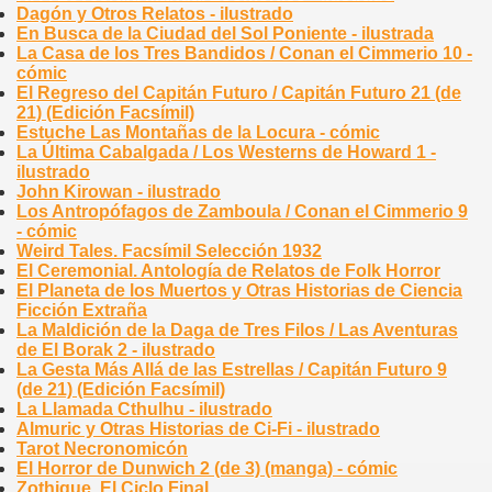
Dagón y Otros Relatos - ilustrado
En Busca de la Ciudad del Sol Poniente - ilustrada
La Casa de los Tres Bandidos / Conan el Cimmerio 10 -
cómic
El Regreso del Capitán Futuro / Capitán Futuro 21 (de
21) (Edición Facsímil)
Estuche Las Montañas de la Locura - cómic
La Última Cabalgada / Los Westerns de Howard 1 -
ilustrado
John Kirowan - ilustrado
Los Antropófagos de Zamboula / Conan el Cimmerio 9
- cómic
Weird Tales. Facsímil Selección 1932
El Ceremonial. Antología de Relatos de Folk Horror
El Planeta de los Muertos y Otras Historias de Ciencia
Ficción Extraña
La Maldición de la Daga de Tres Filos / Las Aventuras
de El Borak 2 - ilustrado
La Gesta Más Allá de las Estrellas / Capitán Futuro 9
(de 21) (Edición Facsímil)
La Llamada Cthulhu - ilustrado
Almuric y Otras Historias de Ci-Fi - ilustrado
Tarot Necronomicón
El Horror de Dunwich 2 (de 3) (manga) - cómic
Zothique. El Ciclo Final