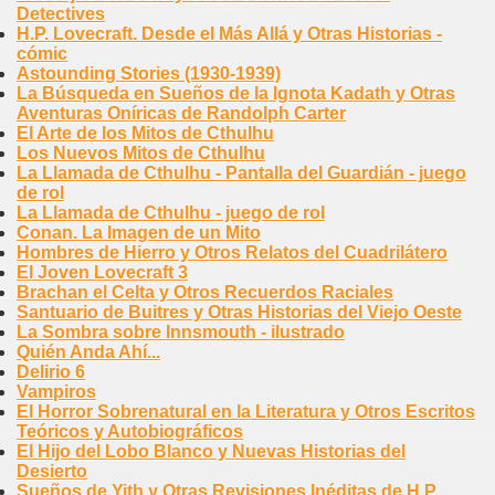
Detectives
H.P. Lovecraft. Desde el Más Allá y Otras Historias -
cómic
Astounding Stories (1930-1939)
La Búsqueda en Sueños de la Ignota Kadath y Otras
Aventuras Oníricas de Randolph Carter
El Arte de los Mitos de Cthulhu
Los Nuevos Mitos de Cthulhu
La Llamada de Cthulhu - Pantalla del Guardián - juego
de rol
La Llamada de Cthulhu - juego de rol
Conan. La Imagen de un Mito
Hombres de Hierro y Otros Relatos del Cuadrilátero
El Joven Lovecraft 3
Brachan el Celta y Otros Recuerdos Raciales
Santuario de Buitres y Otras Historias del Viejo Oeste
La Sombra sobre Innsmouth - ilustrado
Quién Anda Ahí...
Delirio 6
Vampiros
El Horror Sobrenatural en la Literatura y Otros Escritos
Teóricos y Autobiográficos
El Hijo del Lobo Blanco y Nuevas Historias del
Desierto
Sueños de Yith y Otras Revisiones Inéditas de H.P.