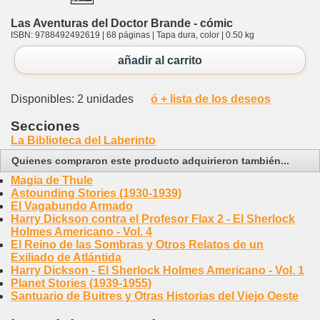
Las Aventuras del Doctor Brande - cómic
ISBN: 9788492492619 | 68 páginas | Tapa dura, color | 0.50 kg
añadir al carrito
Disponibles: 2 unidades
ó + lista de los deseos
Secciones
La Biblioteca del Laberinto
Quienes compraron este producto adquirieron también...
Magia de Thule
Astounding Stories (1930-1939)
El Vagabundo Armado
Harry Dickson contra el Profesor Flax 2 - El Sherlock
Holmes Americano - Vol. 4
El Reino de las Sombras y Otros Relatos de un
Exiliado de Atlántida
Harry Dickson - El Sherlock Holmes Americano - Vol. 1
Planet Stories (1939-1955)
Santuario de Buitres y Otras Historias del Viejo Oeste