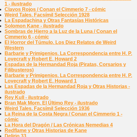
1 - ilustrado
Clavos Rojos / Conan el Cimmerio 7 - cómic
Weird Tales. Facsímil Selección 1928
La Espadachina y Otras Fantasías Históricas
Solomon Kane - ilustrado
Sombras de Hierro a la Luz de la Luna / Conan el
Cimmerio 6 - cómic
El Horror del Túmulo. Los Diez Relatos de Weird
Western
Barbarie y Primigenios. La Correspondencia entre H. P.
Lovecraft y Robert E. Howard 2
Espadas de la Hermandad Roja (Piratas, Corsarios y
Filibusteros)
Barbarie y Primigenios. La Correspondencia entre H. P.
Lovecraft y Robert E. Howard 1
Las Espadas de la Hermandad Roja y Otras Historias -
ilustrado
Rey Kull - ilustrado
Bran Mak Morn. El Último Rey - ilustrado
Weird Tales. Facsímil Selección 1936
La Reina de la Costa Negra / Conan el Cimmerio 1 -
cómic
La Hora del Dragón / Las Crónicas Nemedias 4
Redflame y Otras Historias de Kane
Delirio 33