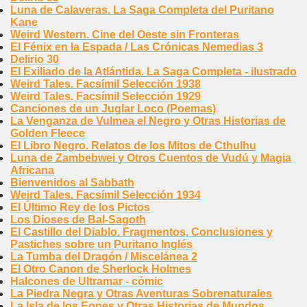
Luna de Calaveras. La Saga Completa del Puritano
Kane
Weird Western. Cine del Oeste sin Fronteras
El Fénix en la Espada / Las Crónicas Nemedias 3
Delirio 30
El Exiliado de la Atlántida. La Saga Completa - ilustrado
Weird Tales. Facsímil Selección 1938
Weird Tales. Facsímil Selección 1929
Canciones de un Juglar Loco (Poemas)
La Venganza de Vulmea el Negro y Otras Historias de
Golden Fleece
El Libro Negro. Relatos de los Mitos de Cthulhu
Luna de Zambebwei y Otros Cuentos de Vudú y Magia
Africana
Bienvenidos al Sabbath
Weird Tales. Facsímil Selección 1934
El Último Rey de los Pictos
Los Dioses de Bal-Sagoth
El Castillo del Diablo. Fragmentos, Conclusiones y
Pastiches sobre un Puritano Inglés
La Tumba del Dragón / Miscelánea 2
El Otro Canon de Sherlock Holmes
Halcones de Ultramar - cómic
La Piedra Negra y Otras Aventuras Sobrenaturales
La Isla de los Eones y Otras Historias de Mundos