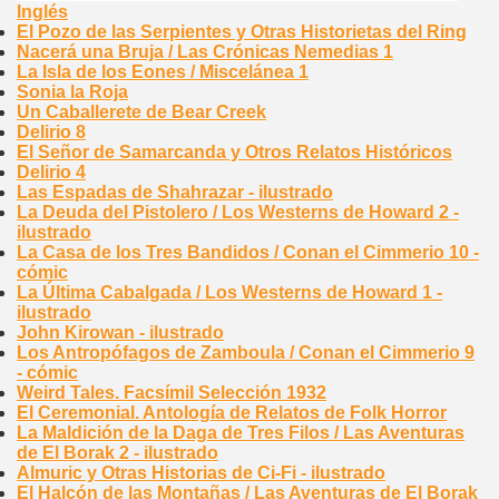
Inglés
El Pozo de las Serpientes y Otras Historietas del Ring
Nacerá una Bruja / Las Crónicas Nemedias 1
La Isla de los Eones / Miscelánea 1
Sonia la Roja
Un Caballerete de Bear Creek
Delirio 8
El Señor de Samarcanda y Otros Relatos Históricos
Delirio 4
Las Espadas de Shahrazar - ilustrado
La Deuda del Pistolero / Los Westerns de Howard 2 -
ilustrado
La Casa de los Tres Bandidos / Conan el Cimmerio 10 -
cómic
La Última Cabalgada / Los Westerns de Howard 1 -
ilustrado
John Kirowan - ilustrado
Los Antropófagos de Zamboula / Conan el Cimmerio 9
- cómic
Weird Tales. Facsímil Selección 1932
El Ceremonial. Antología de Relatos de Folk Horror
La Maldición de la Daga de Tres Filos / Las Aventuras
de El Borak 2 - ilustrado
Almuric y Otras Historias de Ci-Fi - ilustrado
El Halcón de las Montañas / Las Aventuras de El Borak