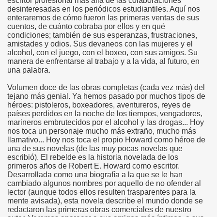
escritor profesional más allá de las colaboraciones
desinteresadas en los periódicos estudiantiles. Aquí nos
enteraremos de cómo fueron las primeras ventas de sus
cuentos, de cuánto cobraba por ellos y en qué
condiciones; también de sus esperanzas, frustraciones,
amistades y odios. Sus devaneos con las mujeres y el
alcohol, con el juego, con el boxeo, con sus amigos. Su
manera de enfrentarse al trabajo y a la vida, al futuro, en
una palabra.
Volumen doce de las obras completas (cada vez más) del
tejano más genial. Ya hemos pasado por muchos tipos de
héroes: pistoleros, boxeadores, aventureros, reyes de
países perdidos en la noche de los tiempos, vengadores,
marineros embrutecidos por el alcohol y las drogas... Hoy
nos toca un personaje mucho más extraño, mucho más
llamativo... Hoy nos toca el propio Howard como héroe de
una de sus novelas (de las muy pocas novelas que
escribió). El rebelde es la historia novelada de los
primeros años de Robert E. Howard como escritor.
Desarrollada como una biografía a la que se le han
cambiado algunos nombres por aquello de no ofender al
lector (aunque todos ellos resulten trasparentes para la
mente avisada), esta novela describe el mundo donde se
redactaron las primeras obras comerciales de nuestro