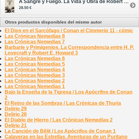
A Sangre y Fuego. La Vida y Obra de Robert E. Howard - rústica
28.50 €
Otros productos disponibles del mismo autor
El Dios en el Sarcófago / Conan el Cimmerio 11 - cómic
Las Crónicas Nemedias 8
Las Crónicas Nemedias 7
Barbarie y Primigenios. La Correspondencia entre H. P.
Lovecraft y Robert E. Howard 3
Las Crónicas Nemedias 6
Las Crónicas Nemedias 5
Las Crónicas Nemedias 4
Las Crónicas Nemedias 3
Las Crónicas Nemedias 2
Las Crónicas Nemedias 1
Bajo la Enseña de la Tigresa / Los Apócrifos de Conan
2
El Reino de las Sombras / Las Crónicas de Thuria
Delirio 29
Delirio 28
El Diablo de Hierro / Las Crónicas Nemedias 2
Delirio 21
La Canción de Bêlit / Los Apócrifos de Conan 1
Calaveras en las Estrellas. Aventuras de un Puritano