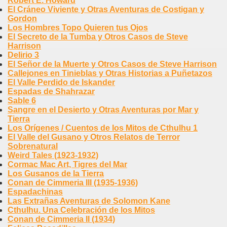
Robert E. Howard
El Cráneo Viviente y Otras Aventuras de Costigan y
Gordon
Los Hombres Topo Quieren tus Ojos
El Secreto de la Tumba y Otros Casos de Steve
Harrison
Delirio 3
El Señor de la Muerte y Otros Casos de Steve Harrison
Callejones en Tinieblas y Otras Historias a Puñetazos
El Valle Perdido de Iskander
Espadas de Shahrazar
Sable 6
Sangre en el Desierto y Otras Aventuras por Mar y
Tierra
Los Orígenes / Cuentos de los Mitos de Cthulhu 1
El Valle del Gusano y Otros Relatos de Terror
Sobrenatural
Weird Tales (1923-1932)
Cormac Mac Art, Tigres del Mar
Los Gusanos de la Tierra
Conan de Cimmeria III (1935-1936)
Espadachinas
Las Extrañas Aventuras de Solomon Kane
Cthulhu. Una Celebración de los Mitos
Conan de Cimmeria II (1934)