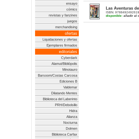
ensayo
Las Aventuras de
cómics
ISBN: 9788492492619 |
revistas y fanzines
disponible:
añadir al c
juegos
merchandising
ofertas
Liquidaciones y ofertas
Ejemplares firmados
editoriales
Cyberdark
Alamut/Bibliópolis
Minotauro
Barsoom/Costas Carcosa
Ediciones B
Valdemar
Dilatando Mentes
Biblioteca del Laberinto
PRH/Debolsillo
Hidra
Alianza
Nocturna
Dolmen
Biblioteca Carfax