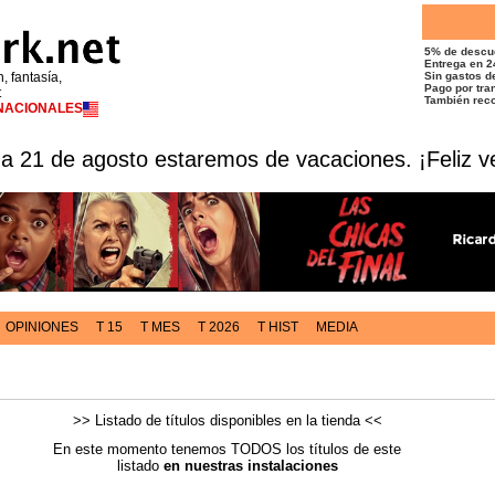
5% de descu
Entrega en 2
n, fantasía,
Sin gastos de
Pago por tran
t
También reco
RNACIONALES
 a 21 de agosto estaremos de vacaciones. ¡Feliz v
OPINIONES
T 15
T MES
T 2026
T HIST
MEDIA
>> Listado de títulos disponibles en la tienda <<
En este momento tenemos TODOS los títulos de este
listado
en nuestras instalaciones