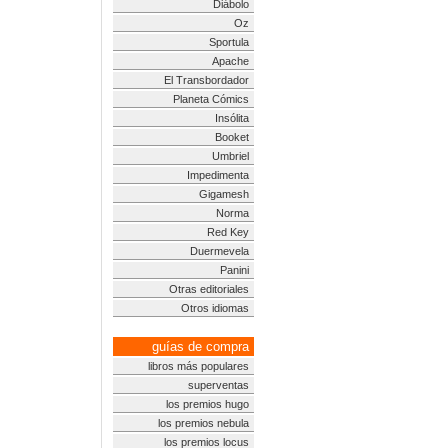
Diábolo
Oz
Sportula
Apache
El Transbordador
Planeta Cómics
Insólita
Booket
Umbriel
Impedimenta
Gigamesh
Norma
Red Key
Duermevela
Panini
Otras editoriales
Otros idiomas
guías de compra
libros más populares
superventas
los premios hugo
los premios nebula
los premios locus