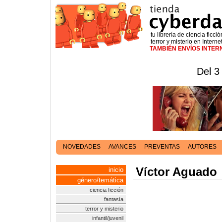
tu librería de ciencia ficció
terror y misterio en Interne
TAMBIÉN ENVÍOS INTE
Del 3
NOVEDADES
AVANCES
PREVENTAS
AUTORES
Víctor Aguado
inicio
género/temática
ciencia ficción
fantasía
terror y misterio
infantil/juvenil