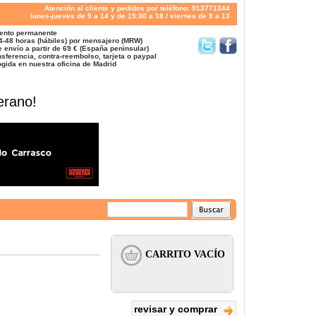
Atención al cliente y pedidos por teléfono: 913771344
lunes-jueves de 9 a 14 y de 15:30 a 18 / viernes de 9 a 13
ento permanente
4-48 horas (hábiles) por mensajero (MRW)
 envío a partir de 69 € (España peninsular)
sferencia, contra-reembolso, tarjeta o paypal
gida en nuestra oficina de Madrid
erano!
revisar y comprar