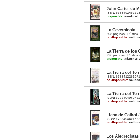
John Carter de M
ISBN: 9788492492763 |
disponible:
añadir al c
La Cavernícola
208 páginas | Rústica
no disponible:
solicit
La Tierra de los 
226 páginas | Rústica 
disponible:
añadir al c
La Tierra del Terr
ISBN: 9788412291971 |
no disponible:
solicit
La Tierra del Terr
ISBN: 9788494960482 |
no disponible:
solicit
Llana de Gathol 
ISBN: 9788494601682 |
no disponible:
solicit
Los Ajedrecistas 