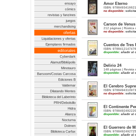
Amor Eterno
ensayo
ISBN: 9788493416621 |
cómics
no disponible:
solicit
revistas y fanzines
juegos
Carson de Venus 
merchandising
212 páginas | Rústica 
no disponible:
solicit
ofertas
Liquidaciones y ofertas
Cuentos de Tres 
Ejemplares firmados
ISBN: 9788412147476 |
editoriales
disponible:
añadir al c
Cyberdark
Alamut/Bibliópolis
Delirio 24
Minotauro
148 páginas | Revista 
disponible:
añadir al c
Barsoom/Costas Carcosa
Ediciones B
Valdemar
El Cerebro Supre
ISBN: 9788494310973 |
Dilatando Mentes
no disponible:
solicit
Biblioteca del Laberinto
PRH/Debolsillo
El Continente Pe
Hidra
ISBN: 9788492492220 |
disponible:
añadir al c
Alianza
Nocturna
Dolmen
El Guerrero de Ma
ISBN: 9788492492725 |
Biblioteca Carfax
disponible:
añadir al c