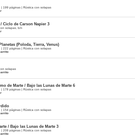
 199 páginas | Rústica con solapas
ar
/ Ciclo de Carson Napier 3
con solapas, b/n
ar
Planetas (Poloda, Tierra, Venus)
 222 páginas | Rústica con solapas
arrito
con solapas
arrito
mo de Marte / Bajo las Lunas de Marte 6
 178 páginas | Rústica con solapas
ar
rdido
 154 páginas | Rústica con solapas
arrito
rte / Bajo las Lunas de Marte 3
 208 páginas | Rústica con solapas
arrito