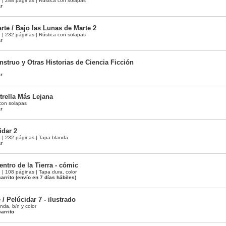
 288 páginas | Rústica con solapas
ar
rte / Bajo las Lunas de Marte 2
 232 páginas | Rústica con solapas
ar
truo y Otras Historias de Ciencia Ficción
ar
trella Más Lejana
con solapas
ar
idar 2
| 232 páginas | Tapa blanda
ar
entro de la Tierra - cómic
 108 páginas | Tapa dura, color
arrito
(envío en 7 días hábiles)
 / Pelúcidar 7 - ilustrado
nda, b/n y color
arrito