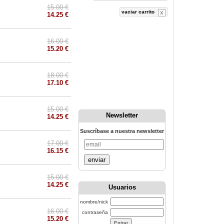
15.00 €
vaciar carrito
14.25 €
16.00 €
15.20 €
18.00 €
17.10 €
15.00 €
Newsletter
14.25 €
Suscríbase a nuestra newsletter
17.00 €
16.15 €
enviar
15.00 €
14.25 €
Usuarios
nombre/nick
16.00 €
contraseña
15.20 €