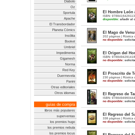
Diábolo
Oz
El Hombre León /
Sportula
ISBN: 9788416428113 |
Apache
disponible:
añadir al c
El Transbordador
Planeta Cómics
El Mago de Venus
Insólita
202 páginas | Rústica 
no disponible:
solicit
Booket
Umbriel
El Origen del Ho
Impedimenta
ISBN: 9788494291418 |
Gigamesh
no disponible:
solicit
Norma
Red Key
El Proscrito de T
Duermevela
230 páginas | Rústica 
no disponible:
solicit
Panini
Otras editoriales
Otros idiomas
El Regreso de Tar
ISBN: 9788494960444 |
no disponible:
solicit
guías de compra
libros más populares
El Regreso del Sa
superventas
338 páginas | Rústica c
no disponible:
solicit
los premios hugo
los premios nebula
los premios locus
El Regreso del Se