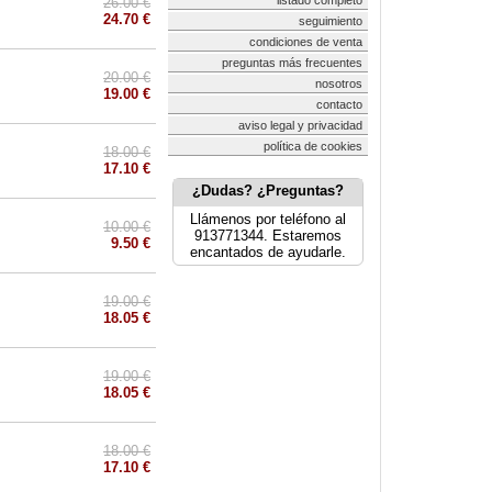
listado completo
26.00 €
24.70 €
seguimiento
condiciones de venta
preguntas más frecuentes
20.00 €
nosotros
19.00 €
contacto
aviso legal y privacidad
política de cookies
18.00 €
17.10 €
¿Dudas? ¿Preguntas?
Llámenos por teléfono al
10.00 €
913771344. Estaremos
9.50 €
encantados de ayudarle.
19.00 €
18.05 €
19.00 €
18.05 €
18.00 €
17.10 €