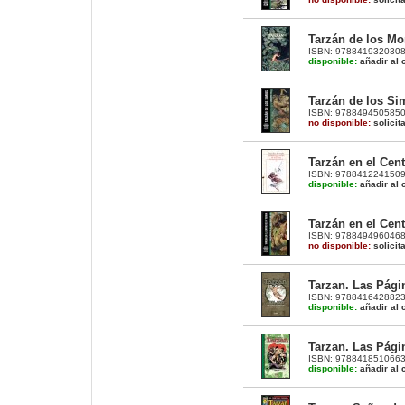
Tarzán de los M
ISBN: 9788419320308 |
disponible:
añadir al c
Tarzán de los Sim
ISBN: 9788494505850 |
no disponible:
solicit
Tarzán en el Centr
ISBN: 9788412241509 |
disponible:
añadir al c
Tarzán en el Cent
ISBN: 9788494960468 |
no disponible:
solicit
Tarzan. Las Pági
ISBN: 9788416428823 |
disponible:
añadir al c
Tarzan. Las Pági
ISBN: 9788418510663 |
disponible:
añadir al c