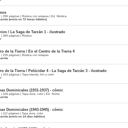
onos
 356 páginas | Rústica con solapas | Ed. Nórdica
arrito
(envío en 72 horas hábiles)
ios / La Saga de Tarzán 1 - ilustrado
 366 páginas | Rústica
ar
o de la Tierra / En el Centro de la Tierra 4
 250 páginas | Rústica con solapas
arrito
ro de la Tierra / Pelúcidar 4 - La Saga de Tarzán 3 - ilustrado
 324 páginas | Tapa blanda, b/n y color
ar
nas Dominicales (1931-1937) - cómic
 328 páginas | Tapa dura, color | Ed. Yermo
arrito
nas Dominicales (1943-1945) - cómic
 112 páginas | Tapa dura, color
arrito
(envío en 14 días hábiles)