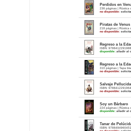
Perdidos en Venu
236 páginas | Rústica 
no disponible:
solicit
Piratas de Venus 
218 páginas | Rústica 
no disponible:
solicit
Regreso a la Edad
ISBN: 9788412291988 |
disponible:
añadir al c
Regreso a la Edad
310 páginas | Tapa bla
no disponible:
solicit
Salvaje Pellucida
ISBN: 9788412291964 |
no disponible:
solicit
Soy un Bárbaro
224 páginas | Rústica 
disponible:
añadir al c
Tanar de Pelúcida
ISBN: 9788494960451 |
no disponible:
solicit