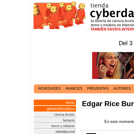
tu librería de ciencia ficció
terror y misterio en Interne
TAMBIÉN ENVÍOS INTE
Del 3
NOVEDADES
AVANCES
PREVENTAS
AUTORES
Edgar Rice Bu
inicio
género/temática
ciencia ficción
fantasía
En este momento
terror y misterio
infantil/juvenil