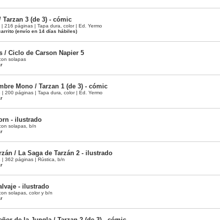
 Tarzan 3 (de 3) - cómic
 216 páginas | Tapa dura, color | Ed. Yermo
arrito
(envío en 14 días hábiles)
 / Ciclo de Carson Napier 5
con solapas
ar
mbre Mono / Tarzan 1 (de 3) - cómic
 200 páginas | Tapa dura, color | Ed. Yermo
ar
orn - ilustrado
con solapas, b/n
ar
zán / La Saga de Tarzán 2 - ilustrado
 362 páginas | Rústica, b/n
ar
lvaje - ilustrado
on solapas, color y b/n
ar
ñor de la Jungla / Tarzan 2 (de 3) - cómic