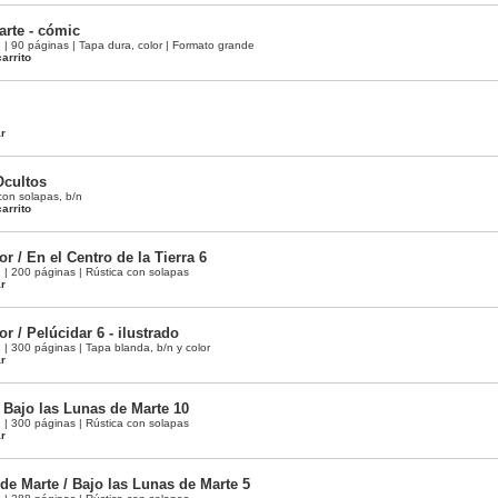
arte - cómic
 90 páginas | Tapa dura, color | Formato grande
arrito
ar
Ocultos
con solapas, b/n
arrito
or / En el Centro de la Tierra 6
 200 páginas | Rústica con solapas
ar
or / Pelúcidar 6 - ilustrado
 300 páginas | Tapa blanda, b/n y color
ar
/ Bajo las Lunas de Marte 10
 300 páginas | Rústica con solapas
ar
de Marte / Bajo las Lunas de Marte 5