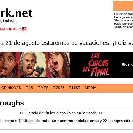
5% de descu
Entrega en 2
n, fantasía,
Sin gastos de
Pago por tran
t
También reco
RNACIONALES
 a 21 de agosto estaremos de vacaciones. ¡Feliz v
OPINIONES
T 15
T MES
T 2026
T HIST
MEDIA
rroughs
>> Listado de títulos disponibles en la tienda <<
 tenemos 12 títulos del autor
en nuestras instalaciones
y 33 en reposición