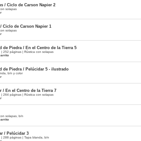
s / Ciclo de Carson Napier 2
con solapas
ar
/ Ciclo de Carson Napier 1
con solapas
ar
 de Piedra / En el Centro de la Tierra 5
 252 páginas | Rústica con solapas
arrito
 de Piedra / Pelúcidar 5 - ilustrado
nda, b/n y color
ar
r / En el Centro de la Tierra 7
 264 páginas | Rústica con solapas
ar
con solapas, b/n
arrito
r / Pelúcidar 3
 288 páginas | Tapa blanda, b/n
ar