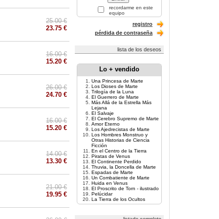
recordarme en este
equipo
25.00 €
registro
23.75 €
pérdida de contraseña
lista de los deseos
16.00 €
15.20 €
Lo + vendido
Una Princesa de Marte
26.00 €
Los Dioses de Marte
Trilogía de la Luna
24.70 €
El Guerrero de Marte
Más Allá de la Estrella Más
Lejana
El Salvaje
El Cerebro Supremo de Marte
16.00 €
Amor Eterno
15.20 €
Los Ajedrecistas de Marte
Los Hombres Monstruo y
Otras Historias de Ciencia
Ficción
En el Centro de la Tierra
14.00 €
Piratas de Venus
13.30 €
El Continente Perdido
Thuvia, la Doncella de Marte
Espadas de Marte
Un Combatiente de Marte
Huida en Venus
21.00 €
El Proscrito de Torn - ilustrado
19.95 €
Pelúcidar
La Tierra de los Ocultos