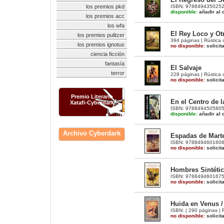
ISBN: 9788494350252 |
los premios pkd
disponible:
añadir al c
los premios acc
los wfa
El Rey Loco y Ot
los premios pulitzer
394 páginas | Rústica c
los premios ignotus
no disponible:
solicit
ciencia ficción
fantasía
El Salvaje
terror
228 páginas | Rústica 
no disponible:
solicit
Premio Literario
En el Centro de l
Xatafi-Cyberdark
ISBN: 9788494505805 
disponible:
añadir al c
Archivo Cyberdark
Espadas de Marte
ISBN: 9788494601606 |
no disponible:
solicit
Hombres Sintétic
ISBN: 9788494601675 |
no disponible:
solicit
Huida en Venus /
ISBN: | 290 páginas | 
no disponible:
solicit