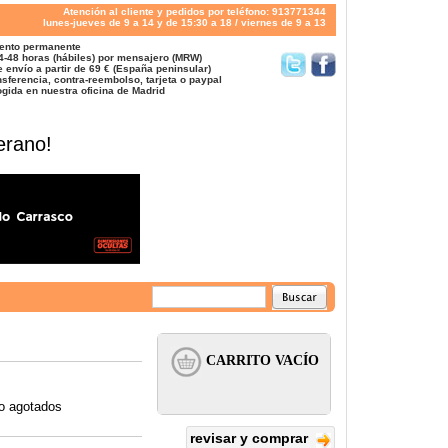
Atención al cliente y pedidos por teléfono: 913771344
lunes-jueves de 9 a 14 y de 15:30 a 18 / viernes de 9 a 13
ento permanente
4-48 horas (hábiles) por mensajero (MRW)
 envío a partir de 69 € (España peninsular)
sferencia, contra-reembolso, tarjeta o paypal
gida en nuestra oficina de Madrid
erano!
 o agotados
revisar y comprar