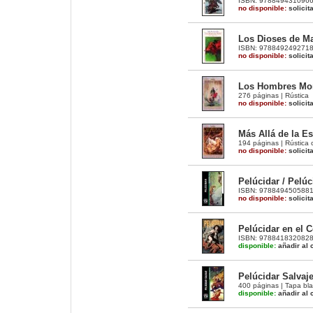
ISBN: 9788494310966 |
no disponible:
solicit
Los Dioses de Ma
ISBN: 9788492492718 |
no disponible:
solicit
Los Hombres Mons
276 páginas | Rústica
no disponible:
solicit
Más Allá de la Es
194 páginas | Rústica 
no disponible:
solicit
Pelúcidar / Pelúc
ISBN: 9788494505881 
no disponible:
solicit
Pelúcidar en el C
ISBN: 9788418320828 |
disponible:
añadir al c
Pelúcidar Salvaje
400 páginas | Tapa bla
disponible:
añadir al c