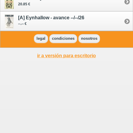
20.85 €
[A] Eynhallow - avance --/--/26
--.-- €
legal
condiciones
nosotros
ir a versión para escritorio