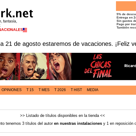
5% de descu
Entrega en 2
n, fantasía,
Sin gastos de
Pago por tran
t
También reco
RNACIONALES
 a 21 de agosto estaremos de vacaciones. ¡Feliz v
OPINIONES
T 15
T MES
T 2026
T HIST
MEDIA
>> Listado de títulos disponibles en la tienda <<
o tenemos 3 títulos del autor
en nuestras instalaciones
y 1 en reposición 