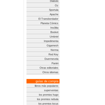
Diábolo
Oz
Sportula
Apache
El Transbordador
Planeta Cómics
Insólita
Booket
Umbriel
Impedimenta
Gigamesh
Norma
Red Key
Duermevela
Panini
Otras editoriales
Otros idiomas
guías de compra
libros más populares
superventas
los premios hugo
los premios nebula
los premios locus