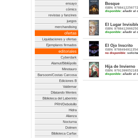
Bosque
ensayo
ISBN: 9788412256772 |
cómics
disponible:
añadir al c
revistas y fanzines
juegos
El Lugar Invisibl
merchandising
ISBN: 9788412666250 |
disponible:
añadir al c
ofertas
Liquidaciones y ofertas
El Ojo Inscrito
Ejemplares firmados
ISBN: 9788494911354 |
editoriales
no disponible:
solicit
Cyberdark
Alamut/Bibliópolis
Hija de Invierno
Minotauro
ISBN: 9791399052183 |
disponible:
añadir al c
Barsoom/Costas Carcosa
Ediciones B
Valdemar
Dilatando Mentes
Biblioteca del Laberinto
PRH/Debolsillo
Hidra
Alianza
Nocturna
Dolmen
Biblioteca Carfax