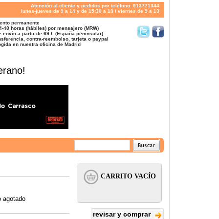
Atención al cliente y pedidos por teléfono: 913771344
lunes-jueves de 9 a 14 y de 15:30 a 18 / viernes de 9 a 13
ento permanente
4-48 horas (hábiles) por mensajero (MRW)
 envío a partir de 69 € (España peninsular)
sferencia, contra-reembolso, tarjeta o paypal
gida en nuestra oficina de Madrid
erano!
o agotado
revisar y comprar