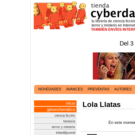
tu librería de ciencia ficció
terror y misterio en Interne
TAMBIÉN ENVÍOS INTE
Del 3
NOVEDADES
AVANCES
PREVENTAS
AUTORES
Lola Llatas
inicio
género/temática
ciencia ficción
fantasía
En este moment
terror y misterio
infantil/juvenil