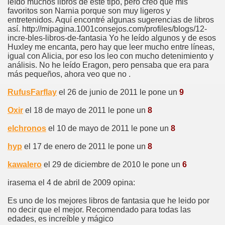
leído muchos libros de este tipo, pero creo que mis
favoritos son Narnia porque son muy ligeros y
entretenidos. Aquí encontré algunas sugerencias de libros
así. http://mipagina.1001consejos.com/profiles/blogs/12-
incre-bles-libros-de-fantasia Yo he leído algunos y de esos
Huxley me encanta, pero hay que leer mucho entre líneas,
igual con Alicia, por eso los leo con mucho detenimiento y
análisis. No he leído Eragon, pero pensaba que era para
más pequeños, ahora veo que no .
RufusFarflay
el 26 de junio de 2011 le pone un
9
Oxir
el 18 de mayo de 2011 le pone un
8
elchronos
el 10 de mayo de 2011 le pone un
8
hyp
el 17 de enero de 2011 le pone un
8
kawalero
el 29 de diciembre de 2010 le pone un
6
irasema el 4 de abril de 2009 opina:
Es uno de los mejores libros de fantasia que he leido por
no decir que el mejor. Recomendado para todas las
edades, es increíble y mágico