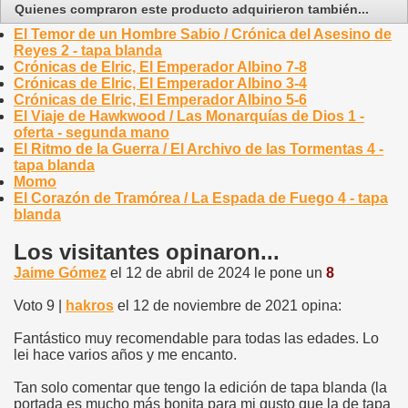
Quienes compraron este producto adquirieron también...
El Temor de un Hombre Sabio / Crónica del Asesino de
Reyes 2 - tapa blanda
Crónicas de Elric, El Emperador Albino 7-8
Crónicas de Elric, El Emperador Albino 3-4
Crónicas de Elric, El Emperador Albino 5-6
El Viaje de Hawkwood / Las Monarquías de Dios 1 -
oferta - segunda mano
El Ritmo de la Guerra / El Archivo de las Tormentas 4 -
tapa blanda
Momo
El Corazón de Tramórea / La Espada de Fuego 4 - tapa
blanda
Los visitantes opinaron...
Jaime Gómez
el 12 de abril de 2024 le pone un
8
Voto 9 |
hakros
el 12 de noviembre de 2021 opina:
Fantástico muy recomendable para todas las edades. Lo
lei hace varios años y me encanto.
Tan solo comentar que tengo la edición de tapa blanda (la
portada es mucho más bonita para mi gusto que la de tapa