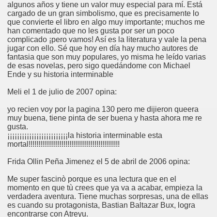
algunos años y tiene un valor muy especial para mí. Está
cargado de un gran simbolismo, que es precisamente lo
que convierte el libro en algo muy importante; muchos me
han comentado que no les gusta por ser un poco
complicado ¡pero vamos! Así es la literatura y vale la pena
jugar con ello. Sé que hoy en día hay mucho autores de
fantasia que son muy populares, yo misma he leído varias
de esas novelas, pero sigo quedándome con Michael
Ende y su historia interminable
Meli el 1 de julio de 2007 opina:
yo recien voy por la pagina 130 pero me dijieron queera
muy buena, tiene pinta de ser buena y hasta ahora me re
gusta.
¡¡¡¡¡¡¡¡¡¡¡¡¡¡¡¡¡¡¡¡¡¡¡¡¡la historia interminable esta
mortal!!!!!!!!!!!!!!!!!!!!!!!!!!!!!!!!!!!!!!!!!!!!!!!
Frida Ollin Peña Jimenez el 5 de abril de 2006 opina:
Me super fascinò porque es una lectura que en el
momento en que tù crees que ya va a acabar, empieza la
verdadera aventura. Tiene muchas sorpresas, una de ellas
es cuando su protagonista, Bastian Baltazar Bux, logra
encontrarse con Atreyu.