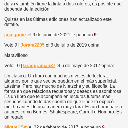
dura) y también tiene la tinta a dos colores, es posible que
dependa de la edición.
Quizás en las últimas ediciones han actualizado este
detalle.
ana gomiz
el 9 de junio de 2021 le pone un
9
Voto 9 |
Joram2205
el 3 de julio de 2019 opina:
Maravilloso
Voto 10 |
Graograman37
el 6 de mayo de 2017 opina:
Un clásico. Un libro con muchos niveles de lectura,
algunos por lo que veo se quedan en el más superficial.
Lástima. Pero hay mucho de Nietzche y su filosofía. La
forma en que relaciona recuerdos y deseos es asombrosa.
Es un libro que te acompaña en lecturas futuras más
sesudas cuando te das cuenta de que Ende lo explicó
mucho antes de una manera muy clara. Es un homenaje a
autores como Borges, Shakespeare, Carroll u Hombro. Es
un regalo.
Miguel15m
el 22 de febrero de 2017 le pone un
9