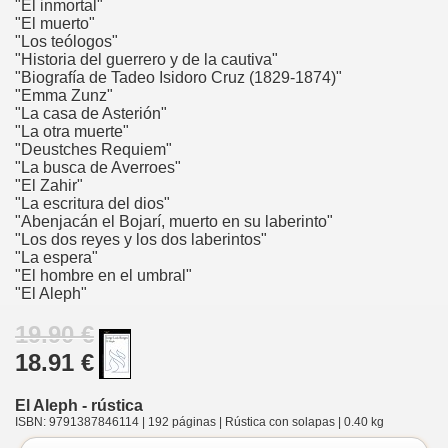
"El inmortal"
"El muerto"
"Los teólogos"
"Historia del guerrero y de la cautiva"
"Biografía de Tadeo Isidoro Cruz (1829-1874)"
"Emma Zunz"
"La casa de Asterión"
"La otra muerte"
"Deustches Requiem"
"La busca de Averroes"
"El Zahir"
"La escritura del dios"
"Abenjacán el Bojarí, muerto en su laberinto"
"Los dos reyes y los dos laberintos"
"La espera"
"El hombre en el umbral"
"El Aleph"
19.90 €
18.91 €
El Aleph - rústica
ISBN: 9791387846114 | 192 páginas | Rústica con solapas | 0.40 kg