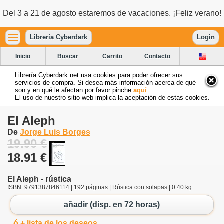
Del 3 a 21 de agosto estaremos de vacaciones. ¡Feliz verano!
Librería Cyberdark
Login
Inicio
Buscar
Carrito
Contacto
Librería Cyberdark.net usa cookies para poder ofrecer sus
servicios de compra. Si desea más información acerca de qué
son y en qué le afectan por favor pinche
aquí
.
El uso de nuestro sitio web implica la aceptación de estas cookies.
El Aleph
De
Jorge Luis Borges
19.90 €
18.91 €
El Aleph - rústica
ISBN: 9791387846114 | 192 páginas | Rústica con solapas | 0.40 kg
añadir (disp. en 72 horas)
ó + lista de los deseos