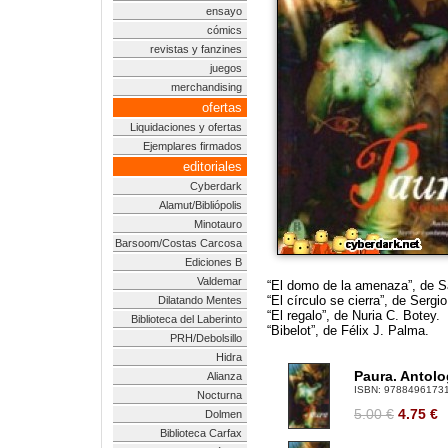
ensayo
cómics
revistas y fanzines
juegos
merchandising
ofertas
Liquidaciones y ofertas
Ejemplares firmados
editoriales
Cyberdark
Alamut/Bibliópolis
Minotauro
Barsoom/Costas Carcosa
Ediciones B
Valdemar
“El domo de la amenaza”, de S
“El círculo se cierra”, de Serg
Dilatando Mentes
“El regalo”, de Nuria C. Botey.
Biblioteca del Laberinto
“Bibelot”, de Félix J. Palma.
PRH/Debolsillo
Hidra
Paura. Antolo
Alianza
ISBN:
9788496173
Nocturna
5.00 €
4.75
€
Dolmen
Biblioteca Carfax