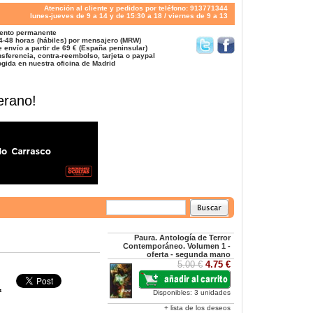
Atención al cliente y pedidos por teléfono: 913771344
lunes-jueves de 9 a 14 y de 15:30 a 18 / viernes de 9 a 13
ento permanente
4-48 horas (hábiles) por mensajero (MRW)
 envío a partir de 69 € (España peninsular)
sferencia, contra-reembolso, tarjeta o paypal
gida en nuestra oficina de Madrid
erano!
Paura. Antología de Terror
Contemporáneo. Volumen 1 -
oferta - segunda mano
5.00 €
4.75 €
.
Disponibles: 3 unidades
+ lista de los deseos