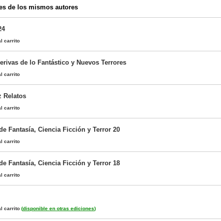
es de los mismos autores
24
l carrito
erivas de lo Fantástico y Nuevos Terrores
l carrito
z Relatos
l carrito
 de Fantasía, Ciencia Ficción y Terror 20
l carrito
 de Fantasía, Ciencia Ficción y Terror 18
l carrito
l carrito
(
disponible en otras ediciones
)