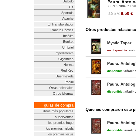
Diábolo
Paura. Antol
ISBN:
9788496173
Oz
Sportula
8.95 €
8.50
€
Apache
El Transbordador
Otros productos relaciona
Planeta Cómics
Insólita
Booket
Mystic Topaz
Umbriel
no disponible:
solic
Impedimenta
Gigamesh
Paura. Antolog
Norma
Red Key
disponible:
añadir a
Duermevela
Panini
Paura. Antolog
Otras editoriales
disponible:
añadir a
Otros idiomas
guías de compra
Quienes compraron este pr
libros más populares
superventas
Paura. Antolog
los premios hugo
los premios nebula
disponible:
añadir a
los premios locus