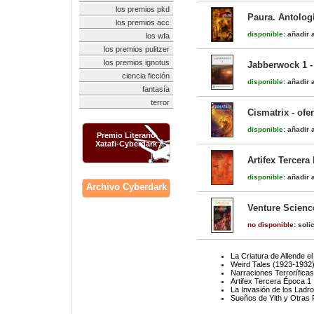
los premios pkd
Paura. Antolog
los premios acc
disponible:
añadir a
los wfa
los premios pulitzer
los premios ignotus
Jabberwock 1 -
ciencia ficción
disponible:
añadir a
fantasía
terror
Cismatrix - of
disponible:
añadir a
Premio Literario
Xatafi-Cyberdark
Artifex Tercera
disponible:
añadir a
Archivo Cyberdark
Venture Science
no disponible:
solic
La Criatura de Allende el
Weird Tales (1923-1932
Narraciones Terroríficas
Artifex Tercera Época 1
La Invasión de los Lad
Sueños de Yith y Otras 