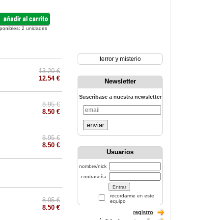
ponibles:
2
unidades
terror y misterio
13.20 €
12.54 €
Newsletter
Suscríbase a nuestra newsletter
8.95 €
8.50 €
enviar
8.95 €
8.50 €
Usuarios
nombre/nick
contraseña
recordarme en este
8.95 €
equipo
8.50 €
registro