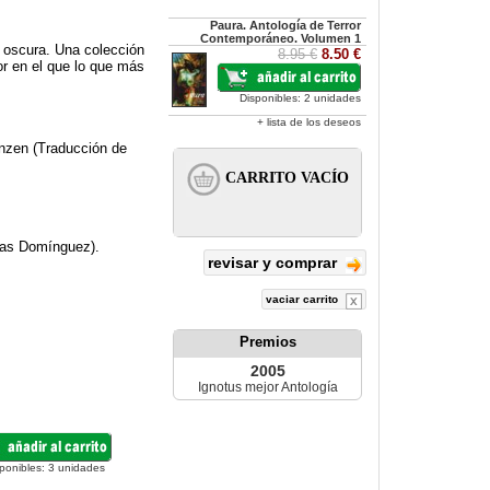
Paura. Antología de Terror
Contemporáneo. Volumen 1
a oscura. Una colección
8.95 €
8.50 €
or en el que lo que más
Disponibles: 2 unidades
+ lista de los deseos
rnzen (Traducción de
sias Domínguez).
revisar y comprar
vaciar carrito
Premios
2005
Ignotus mejor Antología
ponibles:
3
unidades