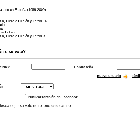
tástico en España (1989-2009)
s
sía, Ciencia Ficción y Terror 16
rado
na
jo Pelotero
sía, Ciencia Ficción y Terror 3
ón o su voto?
e/Nick
Contraseña
nuevo usuario
pérd
ón
Publicar también en Facebook
 desea dejar su voto no rellene este campo