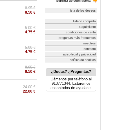
pérdida de contraseña
8.95 €
lista de los deseos
8.50 €
listado completo
seguimiento
5.00 €
4.75 €
condiciones de venta
preguntas más frecuentes
nosotros
5.00 €
contacto
4.75 €
aviso legal y privacidad
política de cookies
8.95 €
8.50 €
¿Dudas? ¿Preguntas?
Llámenos por teléfono al
913771344. Estaremos
24.00 €
encantados de ayudarle.
22.80 €