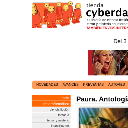
tu librería de ciencia ficció
terror y misterio en Interne
TAMBIÉN ENVÍOS INTE
Del 3
NOVEDADES
AVANCES
PREVENTAS
AUTORES
Paura. Antolog
inicio
género/temática
ciencia ficción
fantasía
terror y misterio
infantil/juvenil