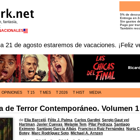
5% de descu
Entrega en 2
n, fantasía,
Sin gastos de
Pago por tran
t
También reco
RNACIONALES
 a 21 de agosto estaremos de vacaciones. ¡Feliz v
OPINIONES
T 15
T MES
T 2026
T HIST
MEDIA
ía de Terror Contemporáneo. Volumen 1
de
Elia Barceló
,
Félix J. Palma
,
Carlos Gardini
,
Sergio Gaut vel
Hartman
,
Javier Cuevas
,
Melanie Tem
,
Pilar Pedraza
,
Santiago
Eximeno
,
Santiago García Albás
,
Francisco Ruiz Fernández
,
Nuria C
Botey
,
Marc Rodríguez Soto
,
Michael A. Arnzen