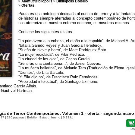
>
Alamut/Bibliópolis
>
Bibliópolis Bolsillo
>
Ofertas
Paura es una antología dedicada al cuento de terror y a la fantasí
de historias siempre aferradas al concepto contemporáneo de horr
nos aterroriza es nuestro entorno cercano; es nosotros mismos.
Contiene los siguientes relatos:
“La primavera a la cabeza, el otoño a la espalda”, de Michael A. A
Natalia Garrido Reyes y Juan García Heredero).
“Sueño de nieve y barro”, de Marc Rodríguez Soto.
“La mujer reciclada”, de Pilar Pedraza.
“La ciudad de los ojos”, de Carlos Gardini.
“Sentirás una cierta pena…”, de Javier Cuevas.
“La muñeca bailarina”, de Melanie Tem (Traducción de Elena Igle
“Dientes”, de Elia Barceló.
“Y Ella dijo no”, de Francisco Ruiz Fernández.
“Propiedad intelectual”, de Santiago Eximeno.
antiago García Albás.
io Gaut vel Hartman.
gía de Terror Contemporáneo. Volumen 1 - oferta - segunda mano
187
| 286 páginas | Bolsillo | Estado: bueno | 0.23 kg
Dis