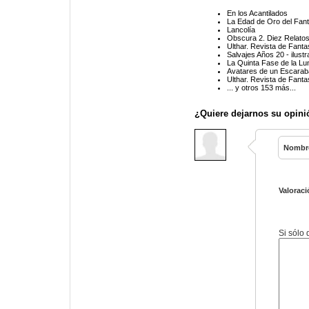
En los Acantilados
La Edad de Oro del Fan
Lancolía
Obscura 2. Diez Relato
Ulthar. Revista de Fanta
Salvajes Años 20 - ilust
La Quinta Fase de la Lu
Avatares de un Escaraba
Ulthar. Revista de Fanta
... y otros 153 más...
¿Quiere dejarnos su opini
Nombr
Valoraci
Si sólo