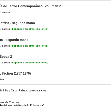
ía de Terror Contemporáneo. Volumen 2
l carrito
 oferta - segunda mano
l carrito
(
disponible en otras ediciones
)
erta - segunda mano
l carrito
(
disponible en otras ediciones
)
 Época 2
l carrito
(
disponible en otras ediciones
)
 Fiction (1957-1970)
itar
 Infinito y Otros Relatos Lovecraftianos
)
rones de Cuerpos
Revisiones Inéditas de H.P. Lovecraft