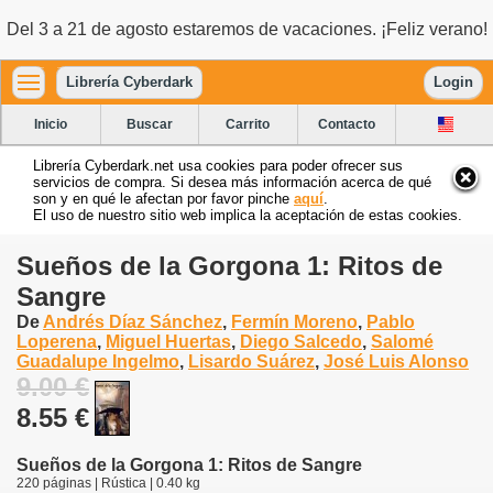
Del 3 a 21 de agosto estaremos de vacaciones. ¡Feliz verano!
Librería Cyberdark
Login
Inicio
Buscar
Carrito
Contacto
Librería Cyberdark.net usa cookies para poder ofrecer sus
servicios de compra. Si desea más información acerca de qué
son y en qué le afectan por favor pinche
aquí
.
El uso de nuestro sitio web implica la aceptación de estas cookies.
Sueños de la Gorgona 1: Ritos de
Sangre
De
Andrés Díaz Sánchez
,
Fermín Moreno
,
Pablo
Loperena
,
Miguel Huertas
,
Diego Salcedo
,
Salomé
Guadalupe Ingelmo
,
Lisardo Suárez
,
José Luis Alonso
9.00 €
8.55 €
Sueños de la Gorgona 1: Ritos de Sangre
220 páginas | Rústica | 0.40 kg