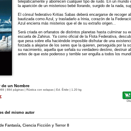
telepáticamente y aborrecen cualquier tipo de ruido. En un mundo d
la aparición de un misterioso bebé llorando, surgido de la nada, su
El cónsul federativo Kritias Sabas deberá encargarse de recoger a
bautizada como Azul, y trasladarlo a Irinia, corazón de la Federac
Azul encierra más misterios que el de su extraño origen...
Será criada en orfanatos de distintos planetas hasta culminar su e
escuela de Zahirus. Ya como oficial de la Flota Federativa, descubr
que pesa sobre ella haciéndole imposible disfrutar de una existenci
forzada a alejarse de los seres que la quieren, perseguida por la 
su nacimiento, aquella que señala su verdadero destino, destruir 
antes de que este poderoso y terrible ser engulla a todos los mund
r de un Nombre
089
| 884 páginas | Rústica con solapas | Ed. Éride | 1.20 kg
€
Dis
es del mismo autor
 de Fantasía, Ciencia Ficción y Terror 8