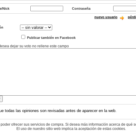
e/Nick
Contraseña
nuevo usuario
pérd
ón
Publicar también en Facebook
 desea dejar su voto no rellene este campo
ue todas las opiniones son revisadas antes de aparecer en la web.
 poder ofrecer sus servicios de compra. Si desea más información acerca de qué s
El uso de nuestro sitio web implica la aceptación de estas cookies.
© 2004-2026 cyberdark.net - todos los derechos reservados