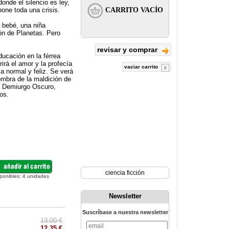
onde el silencio es ley,
pone toda una crisis.
l bebé, una niña
ión de Planetas. Pero
revisar y comprar
ducación en la férrea
irá el amor y la profecía
vaciar carrito
a normal y feliz. Se verá
sombra de la maldición de
al Demiurgo Oscuro,
os.
ciencia ficción
ponibles:
4
unidades
Newsletter
Suscríbase a nuestra newsletter
13.00 €
12.35 €