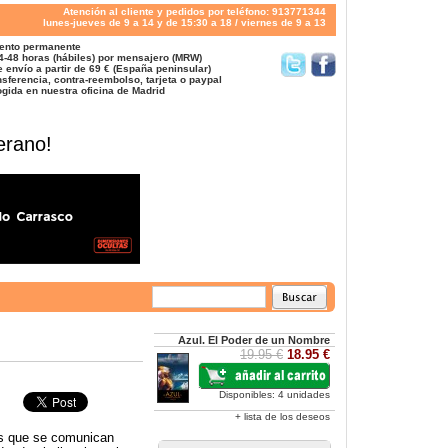
Atención al cliente y pedidos por teléfono: 913771344
lunes-jueves de 9 a 14 y de 15:30 a 18 / viernes de 9 a 13
ento permanente
4-48 horas (hábiles) por mensajero (MRW)
 envío a partir de 69 € (España peninsular)
sferencia, contra-reembolso, tarjeta o paypal
gida en nuestra oficina de Madrid
erano!
Azul. El Poder de un Nombre
19.95 €
18.95 €
Disponibles: 4 unidades
+ lista de los deseos
es que se comunican