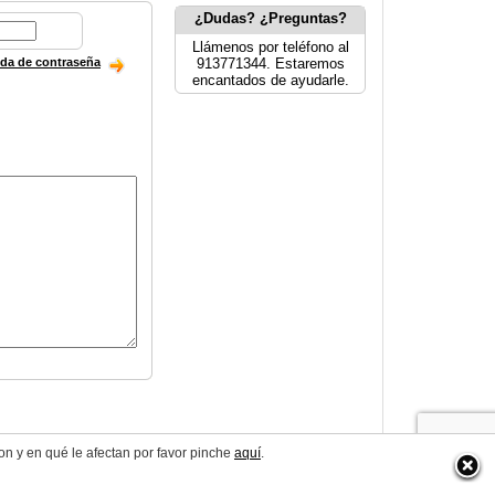
¿Dudas? ¿Preguntas?
Llámenos por teléfono al
ida de contraseña
913771344. Estaremos
encantados de ayudarle.
on y en qué le afectan por favor pinche
aquí
.