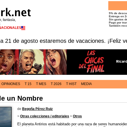
5% de descu
Entrega en 2
n, fantasía,
Sin gastos de
Pago por tran
t
También reco
RNACIONALES
 a 21 de agosto estaremos de vacaciones. ¡Feliz v
OPINIONES
T 15
T MES
T 2026
T HIST
MEDIA
 de un Nombre
de
Begoña Pérez Ruiz
>
Otras colecciones / editoriales
>
Otros
El planeta Antirios está habitado por una raza de seres humanoid