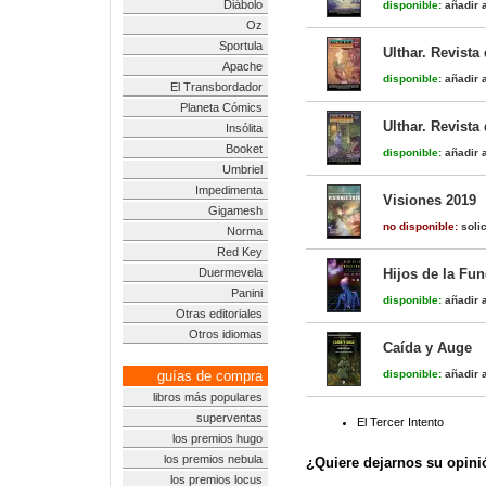
Diábolo
disponible:
añadir a
Oz
Sportula
Ulthar. Revista
Apache
disponible:
añadir a
El Transbordador
Planeta Cómics
Ulthar. Revista
Insólita
Booket
disponible:
añadir a
Umbriel
Impedimenta
Visiones 2019
Gigamesh
no disponible:
solic
Norma
Red Key
Duermevela
Hijos de la Fu
Panini
disponible:
añadir a
Otras editoriales
Otros idiomas
Caída y Auge
guías de compra
disponible:
añadir a
libros más populares
superventas
El Tercer Intento
los premios hugo
los premios nebula
¿Quiere dejarnos su opini
los premios locus