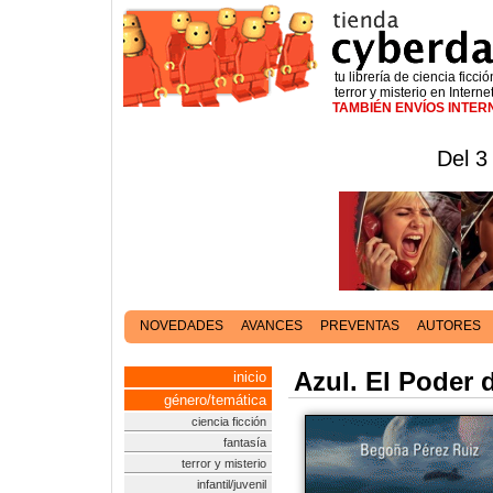
tu librería de ciencia ficció
terror y misterio en Interne
TAMBIÉN ENVÍOS INTE
Del 3
NOVEDADES
AVANCES
PREVENTAS
AUTORES
Azul. El Poder
inicio
género/temática
ciencia ficción
fantasía
terror y misterio
infantil/juvenil