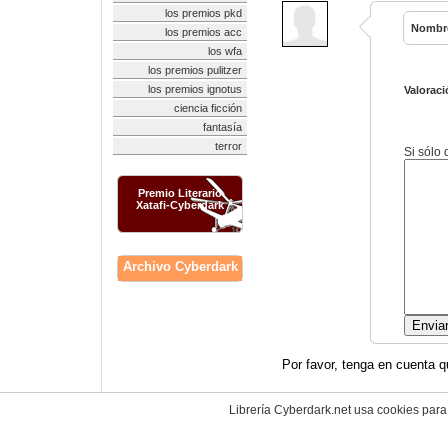
los premios pkd
Nombr
los premios acc
los wfa
los premios pulitzer
los premios ignotus
Valoraci
ciencia ficción
fantasía
terror
Si sólo
Premio Literario
Xatafi-Cyberdark
Archivo Cyberdark
Por favor, tenga en cuenta q
Librería Cyberdark.net usa cookies para