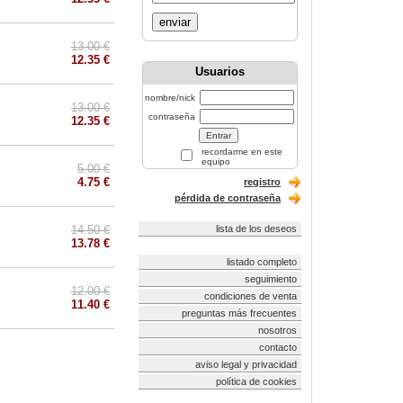
enviar
13.00 €
12.35 €
Usuarios
nombre/nick
13.00 €
contraseña
12.35 €
recordarme en este
equipo
5.00 €
4.75 €
registro
pérdida de contraseña
14.50 €
lista de los deseos
13.78 €
listado completo
seguimiento
12.00 €
condiciones de venta
11.40 €
preguntas más frecuentes
nosotros
contacto
aviso legal y privacidad
política de cookies