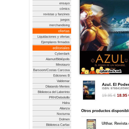
ensayo
cómics
revistas y fanzines
juegos
merchandising
ofertas
Liquidaciones y ofertas
Ejemplares firmados
editoriales
Cyberdark
Alamut/Bibliópolis
Minotauro
Barsoom/Costas Carcosa
Ediciones B
Valdemar
Azul. El Pode
Dilatando Mentes
ISBN:
9788416596
Biblioteca del Laberinto
19.95 €
18.95
PRH/Debolsillo
Hidra
Alianza
Otros productos disponibl
Nocturna
Dolmen
Ulthar. Revista
Biblioteca Carfax