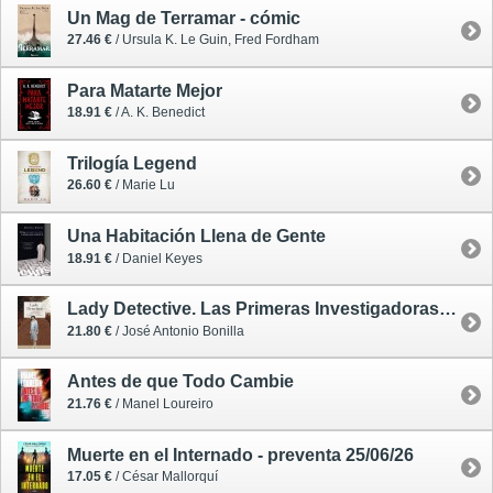
Un Mag de Terramar - cómic
27.46 €
/ Ursula K. Le Guin, Fred Fordham
Para Matarte Mejor
18.91 €
/ A. K. Benedict
Trilogía Legend
26.60 €
/ Marie Lu
Una Habitación Llena de Gente
18.91 €
/ Daniel Keyes
Lady Detective. Las Primeras Investigadoras del Crimen en la Realidad y la Ficción
21.80 €
/ José Antonio Bonilla
Antes de que Todo Cambie
21.76 €
/ Manel Loureiro
Muerte en el Internado - preventa 25/06/26
17.05 €
/ César Mallorquí