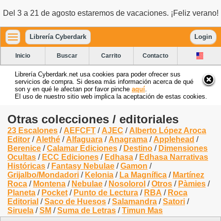
Del 3 a 21 de agosto estaremos de vacaciones. ¡Feliz verano!
Librería Cyberdark
Login
Inicio
Buscar
Carrito
Contacto
Librería Cyberdark.net usa cookies para poder ofrecer sus
servicios de compra. Si desea más información acerca de qué
son y en qué le afectan por favor pinche
aquí
.
El uso de nuestro sitio web implica la aceptación de estas cookies.
Otras colecciones / editoriales
23 Escalones
/
AEFCFT
/
AJEC
/
Alberto López Aroca
Editor
/
Alethé
/
Alfaguara
/
Anagrama
/
Applehead
/
Berenice
/
Calamar Ediciones
/
Destino
/
Dimensiones
Ocultas
/
ECC Ediciones
/
Edhasa
/
Edhasa Narrativas
Históricas
/
Fantasy Nebulae
/
Gamon
/
Grijalbo/Mondadori
/
Kelonia
/
La Magnífica
/
Martínez
Roca
/
Montena
/
Nebulae
/
Nosolorol
/
Otros
/
Pàmies
/
Planeta
/
Pocket
/
Punto de Lectura
/
RBA
/
Roca
Editorial
/
Saco de Huesos
/
Salamandra
/
Satori
/
Siruela
/
SM
/
Suma de Letras
/
Timun Mas