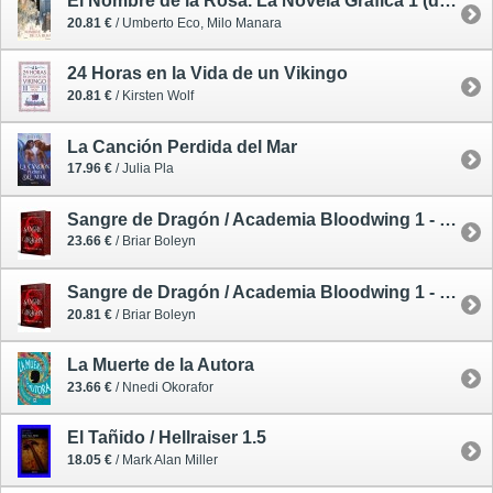
El Nombre de la Rosa. La Novela Gráfica 1 (de 2) - cómic
20.81 €
/ Umberto Eco, Milo Manara
24 Horas en la Vida de un Vikingo
20.81 €
/ Kirsten Wolf
La Canción Perdida del Mar
17.96 €
/ Julia Pla
Sangre de Dragón / Academia Bloodwing 1 - edición limitada
23.66 €
/ Briar Boleyn
Sangre de Dragón / Academia Bloodwing 1 - rústica con solapas
20.81 €
/ Briar Boleyn
La Muerte de la Autora
23.66 €
/ Nnedi Okorafor
El Tañido / Hellraiser 1.5
18.05 €
/ Mark Alan Miller