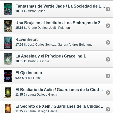
Fantasmas de Verde Jade / La Sociedad de Lundenwich 1
18.91 €
/ Víctor Selles
Una Bruja en el Instituto / Los Embrujos de Zora 1 - cómic
15.15 €
/ Ariane Delrieu, Judith Peignen
Ravenheart
17.96 €
/ José Carlos Somoza, Sandra Andrés Belenguer
La Asesina y el Príncipe / Graceling 1
18.05 €
/ Kristin Cashore
El Ojo Inscrito
9.45 €
/ Lola Llatas
El Bestiario de Axlin / Guardianes de la Ciudadela 1 - tapa blanda
11.35 €
/ Laura Gallego García
El Secreto de Xein / Guardianes de la Ciudadela 2 - tapa blanda
11.35 €
/ Laura Gallego García