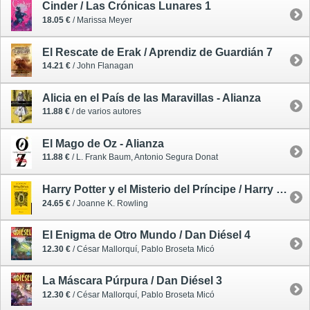
Cinder / Las Crónicas Lunares 1
18.05 €
/ Marissa Meyer
El Rescate de Erak / Aprendiz de Guardián 7
14.21 €
/ John Flanagan
Alicia en el País de las Maravillas - Alianza
11.88 €
/ de varios autores
El Mago de Oz - Alianza
11.88 €
/ L. Frank Baum, Antonio Segura Donat
Harry Potter y el Misterio del Príncipe / Harry Potter 6 - edición 20 aniversario ampliada - Hufflepuff
24.65 €
/ Joanne K. Rowling
El Enigma de Otro Mundo / Dan Diésel 4
12.30 €
/ César Mallorquí, Pablo Broseta Micó
La Máscara Púrpura / Dan Diésel 3
12.30 €
/ César Mallorquí, Pablo Broseta Micó