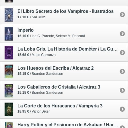
El Libro Secreto de los Vampiros - ilustrados
17.10 €
/ Sol Ruiz
Imperio
16.10 €
/ Iria G. Parente, Selene M. Pascual
La Loba Gris. La Historia de Deméter / La Guerra de las Brujas 1
15.68 €
/ Maite Carranza
Los Huesos del Escriba / Alcatraz 2
15.15 €
/ Brandon Sanderson
Los Caballeros de Cristalia / Alcatraz 3
15.15 €
/ Brandon Sanderson
La Corte de los Huracanes / Vampyria 3
18.95 €
/ Victor Dixen
Harry Potter y el Prisionero de Azkaban / Harry Potter 3 - edición Minalima