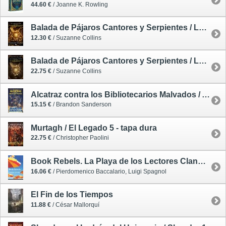
44.60 €
/ Joanne K. Rowling
Balada de Pájaros Cantores y Serpientes / Los Juegos del Hambre. Precuela - edición película
12.30 €
/ Suzanne Collins
Balada de Pájaros Cantores y Serpientes / Los Juegos del Hambre. Precuela - edición especial coleccionistas
22.75 €
/ Suzanne Collins
Alcatraz contra los Bibliotecarios Malvados / Alcatraz 1
15.15 €
/ Brandon Sanderson
Murtagh / El Legado 5 - tapa dura
22.75 €
/ Christopher Paolini
Book Rebels. La Playa de los Lectores Clandestinos
16.06 €
/ Pierdomenico Baccalario, Luigi Spagnol
El Fin de los Tiempos
11.88 €
/ César Mallorquí