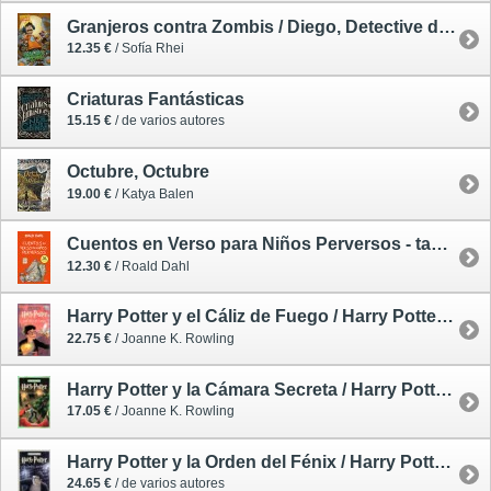
Granjeros contra Zombis / Diego, Detective de Videojuegos 1
12.35 €
/ Sofía Rhei
Criaturas Fantásticas
15.15 €
/ de varios autores
Octubre, Octubre
19.00 €
/ Katya Balen
Cuentos en Verso para Niños Perversos - tapa dura
12.30 €
/ Roald Dahl
Harry Potter y el Cáliz de Fuego / Harry Potter 4 - tapa dura
22.75 €
/ Joanne K. Rowling
Harry Potter y la Cámara Secreta / Harry Potter 2 - tapa dura
17.05 €
/ Joanne K. Rowling
Harry Potter y la Orden del Fénix / Harry Potter 5 - tapa dura
24.65 €
/ de varios autores