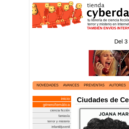
tu librería de ciencia ficció
terror y misterio en Interne
TAMBIÉN ENVÍOS INTE
Del 3
NOVEDADES
AVANCES
PREVENTAS
AUTORES
Ciudades de Cen
inicio
género/temática
ciencia ficción
fantasía
terror y misterio
infantil/juvenil