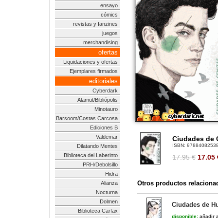
ensayo
cómics
revistas y fanzines
juegos
merchandising
ofertas
Liquidaciones y ofertas
Ejemplares firmados
editoriales
Cyberdark
Alamut/Bibliópolis
Minotauro
Barsoom/Costas Carcosa
Ediciones B
Valdemar
Ciudades de C
ISBN:
9788408253
Dilatando Mentes
Biblioteca del Laberinto
17.95 €
17.05
PRH/Debolsillo
Hidra
Otros productos relaciona
Alianza
Nocturna
Dolmen
Ciudades de Hu
Biblioteca Carfax
disponible:
añadir a