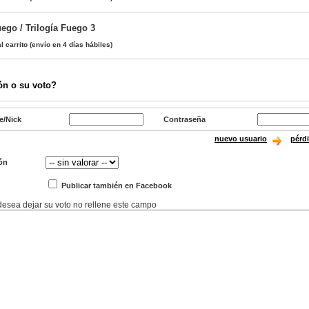
ego / Trilogía Fuego 3
l carrito
(envío en 4 días hábiles)
ón o su voto?
e/Nick
Contraseña
nuevo usuario
pérd
ón
Publicar también en Facebook
 desea dejar su voto no rellene este campo