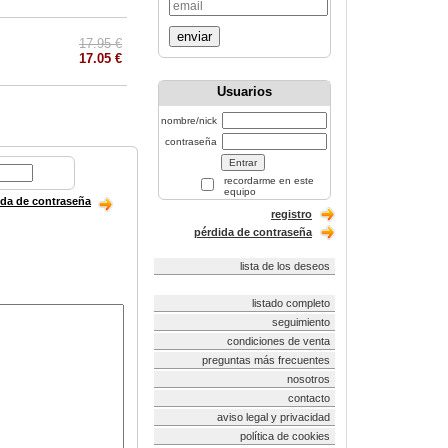
enviar
17.95 €
17.05 €
Usuarios
nombre/nick
contraseña
recordarme en este
equipo
ida de contraseña
registro
pérdida de contraseña
lista de los deseos
listado completo
seguimiento
condiciones de venta
preguntas más frecuentes
nosotros
contacto
aviso legal y privacidad
política de cookies