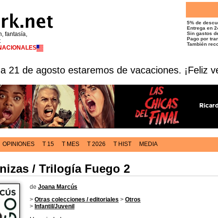
5% de descu
Entrega en 2
n, fantasía,
Sin gastos de
Pago por tran
t
También reco
RNACIONALES
 a 21 de agosto estaremos de vacaciones. ¡Feliz v
OPINIONES
T 15
T MES
T 2026
T HIST
MEDIA
izas / Trilogía Fuego 2
de
Joana Marcús
>
Otras colecciones / editoriales
>
Otros
>
Infantil/Juvenil