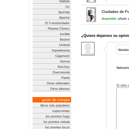
Diábolo
Oz
Ciudades de Fu
Sportula
Apache
disponible:
añadir a
El Transbordador
Planeta Cómics
Insólita
¿Quiere dejarnos su opini
Booket
Umbriel
Nombr
Impedimenta
Gigamesh
Norma
Red Key
Valoraci
Duermevela
Panini
Otras editoriales
Si sólo
Otros idiomas
guías de compra
libros más populares
superventas
los premios hugo
los premios nebula
los premios locus