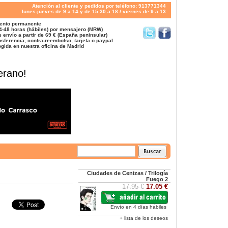
Atención al cliente y pedidos por teléfono: 913771344
lunes-jueves de 9 a 14 y de 15:30 a 18 / viernes de 9 a 13
ento permanente
4-48 horas (hábiles) por mensajero (MRW)
 envío a partir de 69 € (España peninsular)
sferencia, contra-reembolso, tarjeta o paypal
gida en nuestra oficina de Madrid
erano!
Ciudades de Cenizas / Trilogía
Fuego 2
17.95 €
17.05 €
Envío en 4 días hábiles
+ lista de los deseos