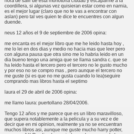
hora de salir de esta monotona ciudad y escaparme a la
coordillera, si algunas vez quisieran estar como en narnia,
es el mejor lugar (claro que no te vas a encontrar con
aslan) pero tal ves quien te dice te encuentres con algun
duende.
neus 12 años el 9 de septiembre de 2006 opina:
me encanta es el mejor libro que me he leido hasta hoy ,
me lo lei en dos dias y medio no hacia mas que leer pero
con alguna pausa que otra sino me lo habria leido en un
dia bueno tengo una amiga que se llama sandra c. que se
ha leido hasta el tercero pero el tercero no le gusto mucho
y por eso no se compro mas , pero aunque el tercero no
me guste (si es que no me gusta cuando lo lea)seguire
comprando mas libros hasta el septimo
laura el 29 de abril de 2006 opina:
me llamo laura: puertollano 28/04/2006.
Tengo 12 años y me parece que es un libro maravilloso,
que supera notablemente a la pelicula y a su vez e de
decir que en mi opinion, realmente ya no se encuentran
muchos libros asi, aunque me guste mucho harry potter,