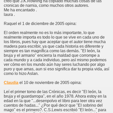
creo que J.K.Rowling ha copiado muchas cosas de las
cronicas de narnia, como muchos otros autores.
Me ha encantado .
laura .
Raquel el 1 de diciembre de 2005 opina:
El orden realmente no es lo más importante, lo que
realmente importa es todo lo que se vive en cada uno de
los libros, pues hay que aceptar que el autor tiene mucha
madera para escribir, ya que cada historia es diferente y
siempre es tan magnífica como las demás. "El león, la
bruja y el armario" encierra la maldad que corrompe a
cada mundo y a cada individuo, pero así mismo podemos
ver cómo en los mundo aún hay seres luchando por algo
puro y que amas, aun si eso significa dar tu propia vida, así
como lo hizo Aslan.
Claudia
el 10 de noviembre de 2005 opina:
Leí el primer tomo de las Crónicas, es decir "El león, la
bruja y el guardarropa", en el año 1978. Ahora estoy en la
edad en la que "...desenpolvo el libro para leer otra vez
cuentos de hadas..." ¿Por qué decir que "El sobrino del
mago" es el primero?. C.S.Lewis escribió "El león..." para