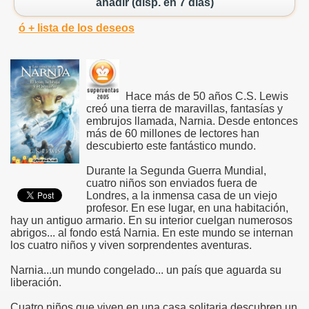
añadir (disp. en 7 días)
ó + lista de los deseos
Hace más de 50 años C.S. Lewis
creó una tierra de maravillas, fantasías y
embrujos llamada, Narnia. Desde entonces
más de 60 millones de lectores han
descubierto este fantástico mundo.
Durante la Segunda Guerra Mundial,
cuatro niños son enviados fuera de
Londres, a la inmensa casa de un viejo
profesor. En ese lugar, en una habitación,
hay un antiguo armario. En su interior cuelgan numerosos
abrigos... al fondo está Narnia. En este mundo se internan
los cuatro niños y viven sorprendentes aventuras.
Narnia...un mundo congelado... un país que aguarda su
liberación.
Cuatro niños que viven en una casa solitaria descubren un