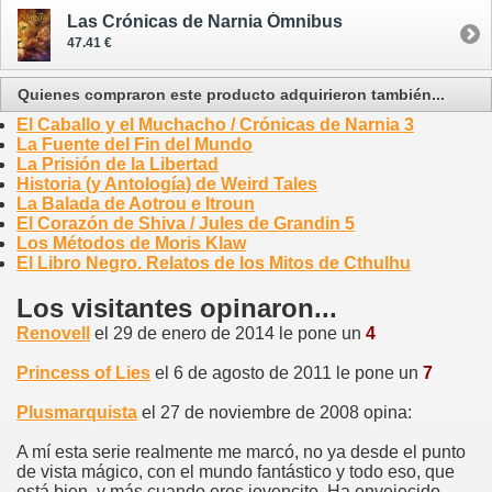
Las Crónicas de Narnia Ómnibus
47.41 €
Quienes compraron este producto adquirieron también...
El Caballo y el Muchacho / Crónicas de Narnia 3
La Fuente del Fin del Mundo
La Prisión de la Libertad
Historia (y Antología) de Weird Tales
La Balada de Aotrou e Itroun
El Corazón de Shiva / Jules de Grandin 5
Los Métodos de Moris Klaw
El Libro Negro. Relatos de los Mitos de Cthulhu
Los visitantes opinaron...
Renovell
el 29 de enero de 2014 le pone un
4
Princess of Lies
el 6 de agosto de 2011 le pone un
7
Plusmarquista
el 27 de noviembre de 2008 opina:
A mí esta serie realmente me marcó, no ya desde el punto
de vista mágico, con el mundo fantástico y todo eso, que
está bien, y más cuando eres jovencito. Ha envejecido