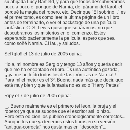
su ahijada Lucy Barfield, y para que todos descubriéramos
poco a poco el por qué de Narnia, del páramo del farol, el
porqué la magia del ropero, etc. Decir que "El sobrino..." es
el primer tomo, es como leer la última página de un libro
antes de terminarlo, o ver el backstage de una película
fantástica. C. S. Lewis quiso que soñáramos, no que
descubramos los misterios en el comienzo. Estoy
esperando pacientemente la película; espero que sea
como soñé Narnia. CHau, y saludos.
SeRgIo!! el 13 de julio de 2005 opina:
Hola, mi nombre es Sergio y tengo 13 años y quería decir
que me ha encantado el libro. Es una auténtica gozada,
¡¡¡ya me he leído todos los de las crónicas de Narnia!!!
Para mí el mejor es el 3º. Bueno, nada más que decir, que
está muy bien y que la fantasía no es solo ''Harry Pettas''
Ripy el 7 de julio de 2005 opina:
._. Bueno realmente es el primero (el leon, la bruja y el
ropero) ya que se supone que el escritor asi lo hizo...
Pero esta edicion los publico cronologicamente correctos...
Aunque los que ya tenemos estos libros en su versión
"antigua-correcta" nos gusta mas en "desorden"...