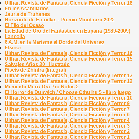
Ulthar. Revista de Fantasía, Ciencia Ficción y Terror 18
En los Acantilados
Jauría de Truhanes
Horizonte de Estrellas - Premio Minotauro 2022
El Filo del Ocaso
La Edad de Oro del Fantástico en España (1989-2009)
Lancolía
6 A.M. en la Marisma al Borde del Universo
Elsinor
Ulthar. Revista de Fantasía, Ciencia Ficción y Terror 16
Ulthar. Revista de Fantasía, Ciencia Ficción y Terror 15
Salvajes Años 20 - ilustrado
Piscis de Zhintra (Integral)
Ulthar. Revista de Fantasía, Ciencia Ficción y Terror 13
Ulthar. Revista de Fantasía, Ciencia Ficción y Terror 12
Memento Mori / Ora Pro Nobis 2
El Horror de Dunwich / Choose Cthulhu 5 - libro juego
Ulthar. Revista de Fantasía, Ciencia Ficción y Terror 10
Ulthar. Revista de Fantasía, Ciencia Ficción y Terror 9
Ulthar. Revista de Fantasía, Ciencia Ficción y Terror 7
Ulthar. Revista de Fantasía, Ciencia Ficción y Terror 6
Ulthar. Revista de Fantasía, Ciencia Ficción y Terror 4
Ulthar. Revista de Fantasía, Ciencia Ficción y Terror 3
Ulthar. Revista de Fantasía, Ciencia Ficción y Terror 2
Ulthar. Revista de Fantasía, Ciencia Ficción y Terror 1