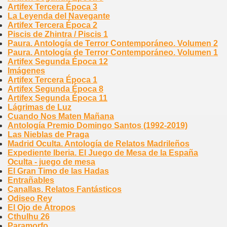
Artifex Tercera Época 3
La Leyenda del Navegante
Artifex Tercera Época 2
Piscis de Zhintra / Piscis 1
Paura. Antología de Terror Contemporáneo. Volumen 2
Paura. Antología de Terror Contemporáneo. Volumen 1
Artifex Segunda Época 12
Imágenes
Artifex Tercera Época 1
Artifex Segunda Época 8
Artifex Segunda Época 11
Lágrimas de Luz
Cuando Nos Maten Mañana
Antología Premio Domingo Santos (1992-2019)
Las Nieblas de Praga
Madrid Oculta. Antología de Relatos Madrileños
Expediente Iberia. El Juego de Mesa de la España
Oculta - juego de mesa
El Gran Timo de las Hadas
Entrañables
Canallas. Relatos Fantásticos
Odiseo Rey
El Ojo de Átropos
Cthulhu 26
Paramorfo