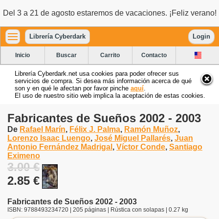
Del 3 a 21 de agosto estaremos de vacaciones. ¡Feliz verano!
Librería Cyberdark
Login
Inicio
Buscar
Carrito
Contacto
Librería Cyberdark.net usa cookies para poder ofrecer sus
servicios de compra. Si desea más información acerca de qué
son y en qué le afectan por favor pinche
aquí
.
El uso de nuestro sitio web implica la aceptación de estas cookies.
Fabricantes de Sueños 2002 - 2003
De
Rafael Marín
,
Félix J. Palma
,
Ramón Muñoz
,
Lorenzo Isaac Luengo
,
José Miguel Pallarés
,
Juan
Antonio Fernández Madrigal
,
Víctor Conde
,
Santiago
Eximeno
3.00 €
2.85 €
Fabricantes de Sueños 2002 - 2003
ISBN: 9788493234720 | 205 páginas | Rústica con solapas | 0.27 kg