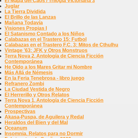
El Mapa del Caos / Trilogía Victoriana 3
Juglar
La Tierra Dividida
El Brillo de las Lanzas
Mañana Todavía
Visiones Propias I
El Satanismo Contado a los Niños
Calabazas en el Trastero 15: Futbol
Calabazas en el Trastero F.C. 3: Mitos de Cthulhu
Vintage ’63: JFK y Otros Monstruos
Terra Nova 2. Antología de Ciencia Ficción
Contemporánea
He Oído a los Mares Gritar mi Nombre
Más Allá de Némesis
En la Feria Tenebrosa - libro juego
Refranero Zombi
La Ciudad Vestida de Negro
El Herrerillo y Otros Relatos
Terra Nova 1. Antología de Ciencia Ficción
Contemporánea
Prospectivas
Akasa-Puspa, de Aguilera y Redal
Heraldos del Bien y del Mal
Oceanum
Insomnia. Relatos para no Dormir