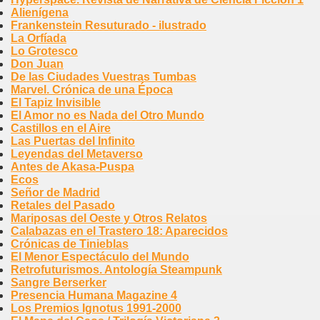
Alienígena
Frankenstein Resuturado - ilustrado
La Orfíada
Lo Grotesco
Don Juan
De las Ciudades Vuestras Tumbas
Marvel. Crónica de una Época
El Tapiz Invisible
El Amor no es Nada del Otro Mundo
Castillos en el Aire
Las Puertas del Infinito
Leyendas del Metaverso
Antes de Akasa-Puspa
Ecos
Señor de Madrid
Retales del Pasado
Mariposas del Oeste y Otros Relatos
Calabazas en el Trastero 18: Aparecidos
Crónicas de Tinieblas
El Menor Espectáculo del Mundo
Retrofuturismos. Antología Steampunk
Sangre Berserker
Presencia Humana Magazine 4
Los Premios Ignotus 1991-2000