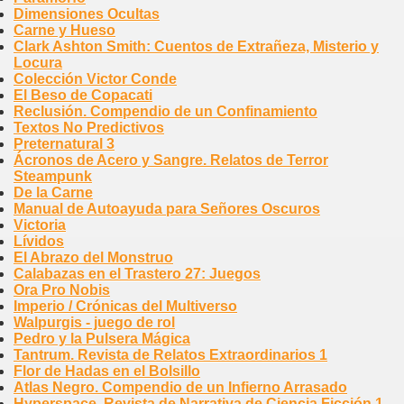
Dimensiones Ocultas
Carne y Hueso
Clark Ashton Smith: Cuentos de Extrañeza, Misterio y
Locura
Colección Victor Conde
El Beso de Copacati
Reclusión. Compendio de un Confinamiento
Textos No Predictivos
Preternatural 3
Ácronos de Acero y Sangre. Relatos de Terror
Steampunk
De la Carne
Manual de Autoayuda para Señores Oscuros
Victoria
Lívidos
El Abrazo del Monstruo
Calabazas en el Trastero 27: Juegos
Ora Pro Nobis
Imperio / Crónicas del Multiverso
Walpurgis - juego de rol
Pedro y la Pulsera Mágica
Tantrum. Revista de Relatos Extraordinarios 1
Flor de Hadas en el Bolsillo
Atlas Negro. Compendio de un Infierno Arrasado
Hyperspace. Revista de Narrativa de Ciencia Ficción 1