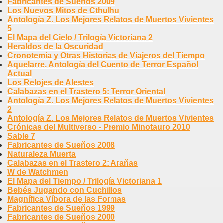
Fabricantes de Sueños 2009
Los Nuevos Mitos de Cthulhu
Antología Z. Los Mejores Relatos de Muertos Vivientes
5
El Mapa del Cielo / Trilogía Victoriana 2
Heraldos de la Oscuridad
Cronotemia y Otras Historias de Viajeros del Tiempo
Aquelarre. Antología del Cuento de Terror Español
Actual
Los Relojes de Alestes
Calabazas en el Trastero 5: Terror Oriental
Antología Z. Los Mejores Relatos de Muertos Vivientes
2
Antología Z. Los Mejores Relatos de Muertos Vivientes
Crónicas del Multiverso - Premio Minotauro 2010
Sable 7
Fabricantes de Sueños 2008
Naturaleza Muerta
Calabazas en el Trastero 2: Arañas
W de Watchmen
El Mapa del Tiempo / Trilogía Victoriana 1
Bebés Jugando con Cuchillos
Magnífica Víbora de las Formas
Fabricantes de Sueños 1999
Fabricantes de Sueños 2000