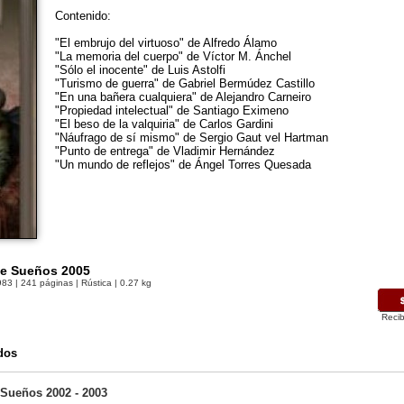
Contenido:
"El embrujo del virtuoso" de Alfredo Álamo
"La memoria del cuerpo" de Víctor M. Ánchel
"Sólo el inocente" de Luis Astolfi
"Turismo de guerra" de Gabriel Bermúdez Castillo
"En una bañera cualquiera" de Alejandro Carneiro
"Propiedad intelectual" de Santiago Eximeno
"El beso de la valquiria" de Carlos Gardini
"Náufrago de sí mismo" de Sergio Gaut vel Hartman
"Punto de entrega" de Vladimir Hernández
"Un mundo de reflejos" de Ángel Torres Quesada
de Sueños 2005
983
| 241 páginas | Rústica | 0.27 kg
Recib
dos
 Sueños 2002 - 2003