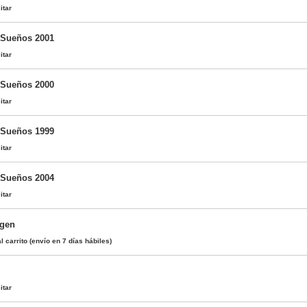
itar
 Sueños 2001
itar
 Sueños 2000
itar
 Sueños 1999
itar
 Sueños 2004
itar
igen
l carrito
(envío en 7 días hábiles)
itar