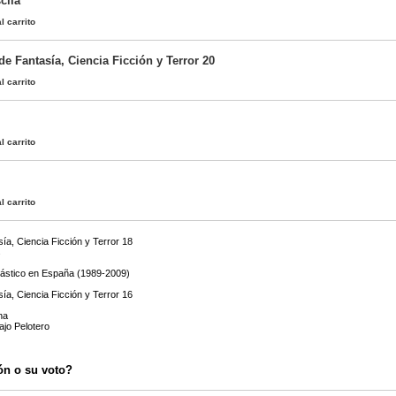
cila
l carrito
 de Fantasía, Ciencia Ficción y Terror 20
l carrito
l carrito
l carrito
sía, Ciencia Ficción y Terror 18
s
tástico en España (1989-2009)
sía, Ciencia Ficción y Terror 16
na
jo Pelotero
ón o su voto?