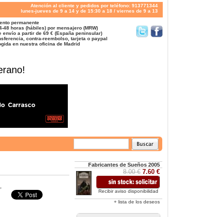
Atención al cliente y pedidos por teléfono: 913771344
lunes-jueves de 9 a 14 y de 15:30 a 18 / viernes de 9 a 13
ento permanente
4-48 horas (hábiles) por mensajero (MRW)
 envío a partir de 69 € (España peninsular)
sferencia, contra-reembolso, tarjeta o paypal
gida en nuestra oficina de Madrid
erano!
Fabricantes de Sueños 2005
8.00 €
7.60 €
,
Recibir aviso disponibilidad
+ lista de los deseos