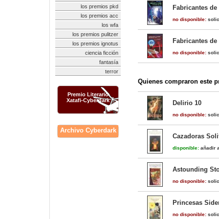
los premios pkd
Fabricantes de
los premios acc
no disponible:
solic
los wfa
los premios pulitzer
Fabricantes de
los premios ignotus
ciencia ficción
no disponible:
solic
fantasía
terror
Quienes compraron este pr
Premio Literario
Xatafi-Cyberdark
Delirio 10
no disponible:
solic
Archivo Cyberdark
Cazadoras Soli
disponible:
añadir a
Astounding Sto
no disponible:
solic
Princesas Side
no disponible:
solic