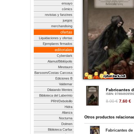
ensayo
cómics
revistas y fanzines
juegos
merchandising
ofertas
Liquidaciones y ofertas
Ejemplares firmados
editoriales
Cyberdark
Alamut/Bibliópolis
Minotauro
Barsoom/Costas Carcosa
Ediciones B
Valdemar
Fabricantes 
Dilatando Mentes
ISBN:
9788460956
Biblioteca del Laberinto
8.00 €
7.60
€
PRH/Debolsillo
Hidra
Alianza
Otros productos relaciona
Nocturna
Dolmen
Biblioteca Carfax
Fabricantes de