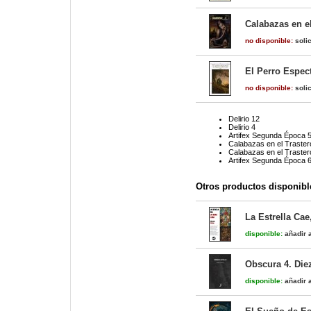
Calabazas en el
no disponible:
solic
El Perro Espect
no disponible:
solic
Delirio 12
Delirio 4
Artifex Segunda Época 
Calabazas en el Traster
Calabazas en el Traste
Artifex Segunda Época 
Otros productos disponibl
La Estrella Cae,
disponible:
añadir a
Obscura 4. Die
disponible:
añadir a