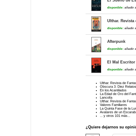
El Sueño de Es
disponible:
añadir a
Ulthar. Revista
disponible:
añadir a
Afterpunk
disponible:
añadir a
El Mal Escritor
disponible:
añadir a
Ulthar. Revista de Fanta
Obscura 3. Diez Relato
En los Acantilados
La Edad de Oro del Fan
Lancolía
Ulthar. Revista de Fanta
Valores Familiares
La Quinta Fase de la Lu
Avatares de un Escaraba
... y otros 101 más...
¿Quiere dejarnos su opini