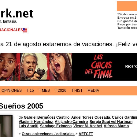
5% de descu
Entrega en 2
n, fantasía,
Sin gastos de
Pago por tran
t
También reco
RNACIONALES
 a 21 de agosto estaremos de vacaciones. ¡Feliz v
OPINIONES
T 15
T MES
T 2026
T HIST
MEDIA
 Sueños 2005
de
Gabriel Bermúdez Castillo
,
Angel Torres Quesada
,
Carlos Gardini
Vladimir Hernández
,
Alejandro Carneiro
,
Sergio Gaut vel Hartman
,
Luis Astolfi
,
Santiago Eximeno
,
Víctor M. Ánchel
,
Alfredo Álamo
>
Otras colecciones / editoriales
>
AEFCFT