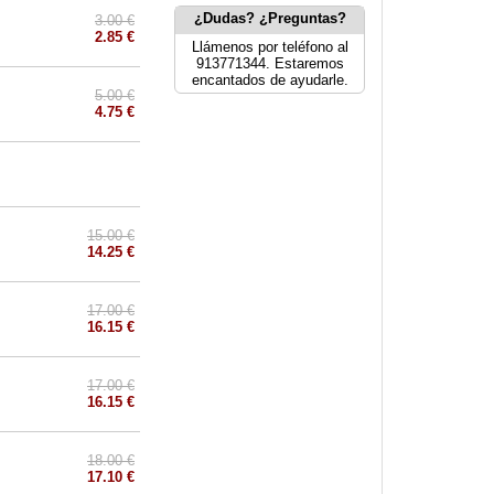
¿Dudas? ¿Preguntas?
3.00 €
2.85 €
Llámenos por teléfono al
913771344. Estaremos
encantados de ayudarle.
5.00 €
4.75 €
15.00 €
14.25 €
17.00 €
16.15 €
17.00 €
16.15 €
18.00 €
17.10 €