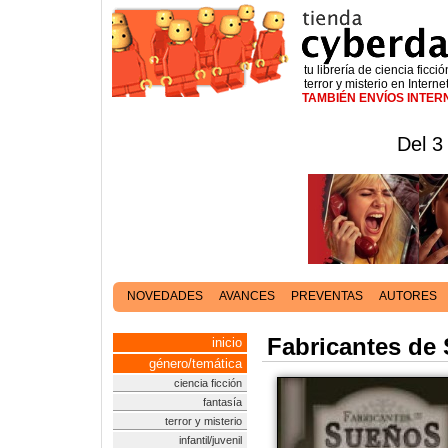
tu librería de ciencia ficció
terror y misterio en Interne
TAMBIÉN ENVÍOS INTE
Del 3
NOVEDADES
AVANCES
PREVENTAS
AUTORES
Fabricantes de
inicio
género/temática
ciencia ficción
fantasía
terror y misterio
infantil/juvenil