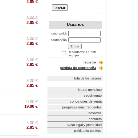
2.85 €
enviar
3.00 €
2.85 €
Usuarios
nombre/nick
3.00 €
contraseña
2.85 €
recordarme en este
equipo
3.00 €
registro
2.85 €
pérdida de contraseña
lista de los deseos
3.00 €
2.85 €
listado completo
seguimiento
20.00 €
condiciones de venta
19.00 €
preguntas más frecuentes
nosotros
contacto
3.00 €
aviso legal y privacidad
2.85 €
política de cookies