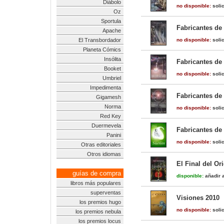
Diábolo
no disponible:
solic
Oz
Sportula
Fabricantes de
Apache
El Transbordador
no disponible:
solic
Planeta Cómics
Insólita
Fabricantes de
Booket
no disponible:
solic
Umbriel
Impedimenta
Fabricantes de
Gigamesh
Norma
no disponible:
solic
Red Key
Duermevela
Fabricantes de
Panini
no disponible:
solic
Otras editoriales
Otros idiomas
El Final del Or
guías de compra
disponible:
añadir a
libros más populares
superventas
Visiones 2010
los premios hugo
no disponible:
solic
los premios nebula
los premios locus