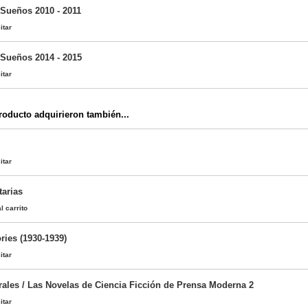
 Sueños 2010 - 2011
itar
 Sueños 2014 - 2015
itar
oducto adquirieron también...
itar
tarias
l carrito
ries (1930-1939)
itar
rales / Las Novelas de Ciencia Ficción de Prensa Moderna 2
itar