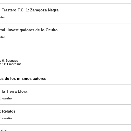
 Trastero F.C. 1: Zaragoza Negra
itar
ral. Investigadores de lo Oculto
itar
5
o 6: Bosques
ro 11: Empresas
6
es de los mismos autores
 la Tierra Llora
l carrito
z Relatos
l carrito