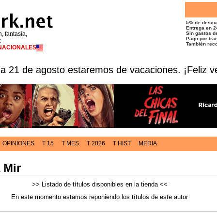
5% de descu
Entrega en 2
n, fantasía,
Sin gastos de
Pago por tran
t
También reco
RNACIONALES
 a 21 de agosto estaremos de vacaciones. ¡Feliz v
OPINIONES
T 15
T MES
T 2026
T HIST
MEDIA
 Mir
>> Listado de títulos disponibles en la tienda <<
En este momento estamos reponiendo los títulos de este autor