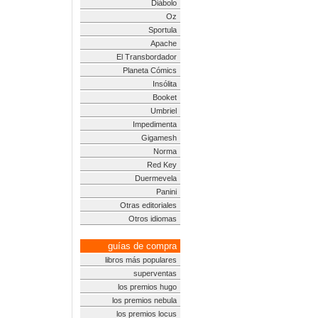
Diábolo
Oz
Sportula
Apache
El Transbordador
Planeta Cómics
Insólita
Booket
Umbriel
Impedimenta
Gigamesh
Norma
Red Key
Duermevela
Panini
Otras editoriales
Otros idiomas
guías de compra
libros más populares
superventas
los premios hugo
los premios nebula
los premios locus