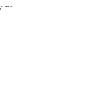
con solapas
ar