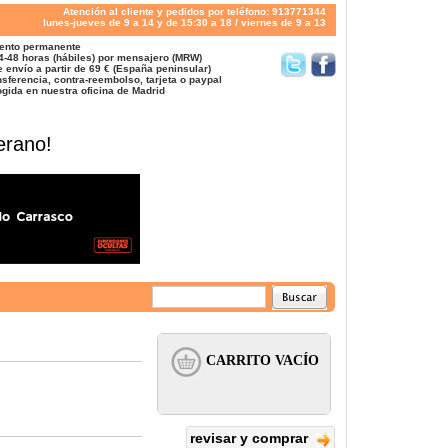
Atención al cliente y pedidos por teléfono: 913771344
lunes-jueves de 9 a 14 y de 15:30 a 18 / viernes de 9 a 13
ento permanente
4-48 horas (hábiles) por mensajero (MRW)
 envío a partir de 69 € (España peninsular)
sferencia, contra-reembolso, tarjeta o paypal
gida en nuestra oficina de Madrid
erano!
revisar y comprar