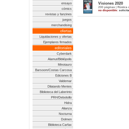
Visiones 2020
ensayo
200 páginas | Rústica 
cómics
no disponible:
solicit
revistas y fanzines
juegos
merchandising
ofertas
Liquidaciones y ofertas
Ejemplares firmados
editoriales
Cyberdark
Alamut/Bibliópolis
Minotauro
Barsoom/Costas Carcosa
Ediciones B
Valdemar
Dilatando Mentes
Biblioteca del Laberinto
PRH/Debolsillo
Hidra
Alianza
Nocturna
Dolmen
Biblioteca Carfax