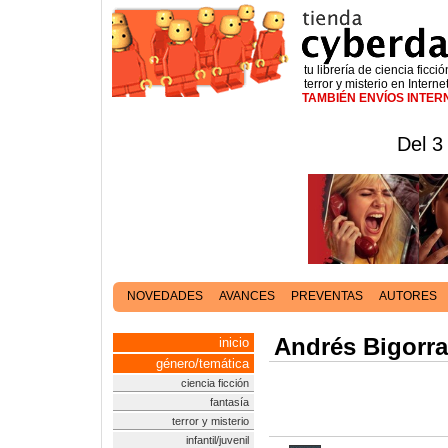
tu librería de ciencia ficció
terror y misterio en Interne
TAMBIÉN ENVÍOS INTE
Del 3
NOVEDADES
AVANCES
PREVENTAS
AUTORES
Andrés Bigorra
inicio
género/temática
ciencia ficción
fantasía
terror y misterio
infantil/juvenil