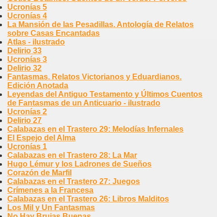
Ucronías 5
Ucronías 4
La Mansión de las Pesadillas. Antología de Relatos
sobre Casas Encantadas
Atlas - ilustrado
Delirio 33
Ucronías 3
Delirio 32
Fantasmas. Relatos Victorianos y Eduardianos.
Edición Anotada
Leyendas del Antiguo Testamento y Últimos Cuentos
de Fantasmas de un Anticuario - ilustrado
Ucronías 2
Delirio 27
Calabazas en el Trastero 29: Melodías Infernales
El Espejo del Alma
Ucronías 1
Calabazas en el Trastero 28: La Mar
Hugo Lémur y los Ladrones de Sueños
Corazón de Marfil
Calabazas en el Trastero 27: Juegos
Crímenes a la Francesa
Calabazas en el Trastero 26: Libros Malditos
Los Mil y Un Fantasmas
No Hay Brujas Buenas