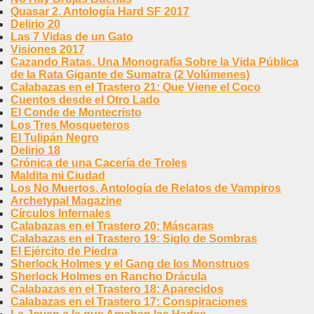
Quasar 2. Antología Hard SF 2017
Delirio 20
Las 7 Vidas de un Gato
Visiones 2017
Cazando Ratas. Una Monografía Sobre la Vida Pública
de la Rata Gigante de Sumatra (2 Volúmenes)
Calabazas en el Trastero 21: Que Viene el Coco
Cuentos desde el Otro Lado
El Conde de Montecristo
Los Tres Mosqueteros
El Tulipán Negro
Delirio 18
Crónica de una Cacería de Troles
Maldita mi Ciudad
Los No Muertos. Antología de Relatos de Vampiros
Archetypal Magazine
Círculos Infernales
Calabazas en el Trastero 20: Máscaras
Calabazas en el Trastero 19: Siglo de Sombras
El Ejército de Piedra
Sherlock Holmes y el Gang de los Monstruos
Sherlock Holmes en Rancho Drácula
Calabazas en el Trastero 18: Aparecidos
Calabazas en el Trastero 17: Conspiraciones