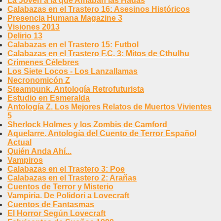
La Joven a la que Amaban las Hadas
Calabazas en el Trastero 16: Asesinos Históricos
Presencia Humana Magazine 3
Visiones 2013
Delirio 13
Calabazas en el Trastero 15: Futbol
Calabazas en el Trastero F.C. 3: Mitos de Cthulhu
Crímenes Célebres
Los Siete Locos - Los Lanzallamas
Necronomicón Z
Steampunk. Antología Retrofuturista
Estudio en Esmeralda
Antología Z. Los Mejores Relatos de Muertos Vivientes
5
Sherlock Holmes y los Zombis de Camford
Aquelarre. Antología del Cuento de Terror Español
Actual
Quién Anda Ahí...
Vampiros
Calabazas en el Trastero 3: Poe
Calabazas en el Trastero 2: Arañas
Cuentos de Terror y Misterio
Vampiria. De Polidori a Lovecraft
Cuentos de Fantasmas
El Horror Según Lovecraft