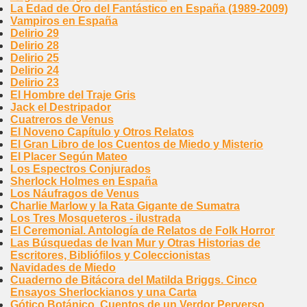
La Edad de Oro del Fantástico en España (1989-2009)
Vampiros en España
Delirio 29
Delirio 28
Delirio 25
Delirio 24
Delirio 23
El Hombre del Traje Gris
Jack el Destripador
Cuatreros de Venus
El Noveno Capítulo y Otros Relatos
El Gran Libro de los Cuentos de Miedo y Misterio
El Placer Según Mateo
Los Espectros Conjurados
Sherlock Holmes en España
Los Náufragos de Venus
Charlie Marlow y la Rata Gigante de Sumatra
Los Tres Mosqueteros - ilustrada
El Ceremonial. Antología de Relatos de Folk Horror
Las Búsquedas de Ivan Mur y Otras Historias de
Escritores, Bibliófilos y Coleccionistas
Navidades de Miedo
Cuaderno de Bitácora del Matilda Briggs. Cinco
Ensayos Sherlockianos y una Carta
Gótico Botánico. Cuentos de un Verdor Perverso