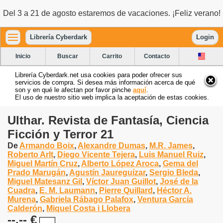
Del 3 a 21 de agosto estaremos de vacaciones. ¡Feliz verano!
Librería Cyberdark
Login
Inicio
Buscar
Carrito
Contacto
Librería Cyberdark.net usa cookies para poder ofrecer sus
servicios de compra. Si desea más información acerca de qué
son y en qué le afectan por favor pinche
aquí
.
El uso de nuestro sitio web implica la aceptación de estas cookies.
Ulthar. Revista de Fantasía, Ciencia
Ficción y Terror 21
De
Armando Boix
,
Alexandre Dumas
,
M.R. James
,
Roberto Arlt
,
Diego Vicente Tejera
,
Luis Manuel Ruiz
,
Miguel Martín Cruz
,
Alberto López Aroca
,
Gema del
Prado Marugán
,
Agustín Jaureguízar
,
Sergio Bleda
,
Miguel Matesanz Gil
,
Víctor Juan Guillot
,
José de la
Cuadra
,
E. M. Laumann
,
Pierre Quillard
,
Héctor A.
Murena
,
Gabriela Rábago Palafox
,
Ventura García
Calderón
,
Miquel Costa i Llobera
--.-- €