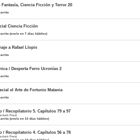
e Fantasía, Ciencia Ficción y Terror 20
arrito
cial Ciencia Ficción
arrito
(envío en 7 días hábiles)
aje a Rafael Llopis
arrito
ica / Desperta Ferro Ucronías 2
arrito
cial el Arte de Fortunio Matania
arrito
 / Recopilatorio 5. Capítulos 79 a 97
ckett Prest
arrito
(envío en 10 días hábiles)
 / Recopilatorio 4. Capítulos 56 a 78
ckett Prest
arrito
(envío en 10 días hábiles)