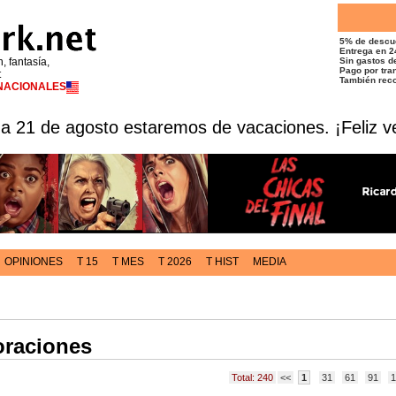
5% de descu
Entrega en 2
n, fantasía,
Sin gastos de
Pago por tran
t
También reco
RNACIONALES
 a 21 de agosto estaremos de vacaciones. ¡Feliz v
OPINIONES
T 15
T MES
T 2026
T HIST
MEDIA
oraciones
Total: 240
<<
1
31
61
91
1