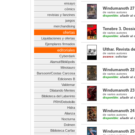
ensayo
Windumanoth 27
cómics
de varios autores
revistas y fanzines
disponible:
añadir al c
juegos
merchandising
Tenebre 3. Dossi
ofertas
de varios autores
disponible:
añadir al c
Liquidaciones y ofertas
Ejemplares firmados
Ulthar. Revista d
editoriales
de varios autores
Cyberdark
avance:
solicitar
Alamut/Bibliópolis
Minotauro
Windumanoth 22
Barsoom/Costas Carcosa
de varios autores
disponible:
añadir al c
Ediciones B
Valdemar
Windumanoth 23
Dilatando Mentes
de varios autores
Biblioteca del Laberinto
disponible:
añadir al c
PRH/Debolsillo
Hidra
Windumanoth 24
Alianza
de varios autores
disponible:
añadir al c
Nocturna
Dolmen
Biblioteca Carfax
Windumanoth 25