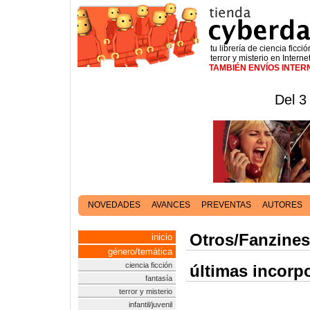
tu librería de ciencia ficció
terror y misterio en Interne
TAMBIÉN ENVÍOS INTE
Del 3
NOVEDADES
AVANCES
PREVENTAS
AUTORES
Otros/Fanzines
inicio
género/temática
ciencia ficción
últimas incorp
fantasía
terror y misterio
infantil/juvenil