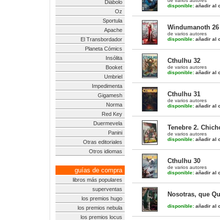
de varios autores
Diábolo
disponible:
añadir al c
Oz
Sportula
Windumanoth 26
Apache
de varios autores
El Transbordador
disponible:
añadir al c
Planeta Cómics
Insólita
Cthulhu 32
Booket
de varios autores
disponible:
añadir al c
Umbriel
Impedimenta
Cthulhu 31
Gigamesh
de varios autores
Norma
disponible:
añadir al c
Red Key
Duermevela
Tenebre 2. Chich
Panini
de varios autores
disponible:
añadir al c
Otras editoriales
Otros idiomas
Cthulhu 30
de varios autores
guías de compra
disponible:
añadir al c
libros más populares
superventas
Nosotras, que Qu
los premios hugo
disponible:
añadir al c
los premios nebula
los premios locus