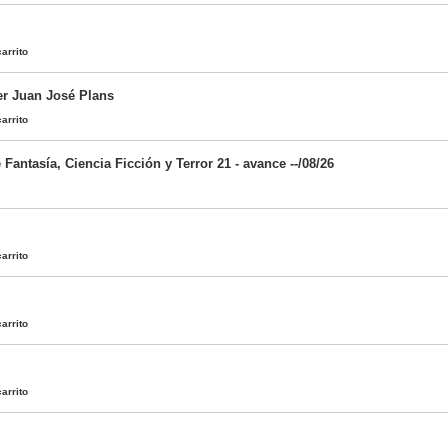
arrito
er Juan José Plans
arrito
e Fantasía, Ciencia Ficción y Terror 21 - avance --/08/26
arrito
arrito
arrito