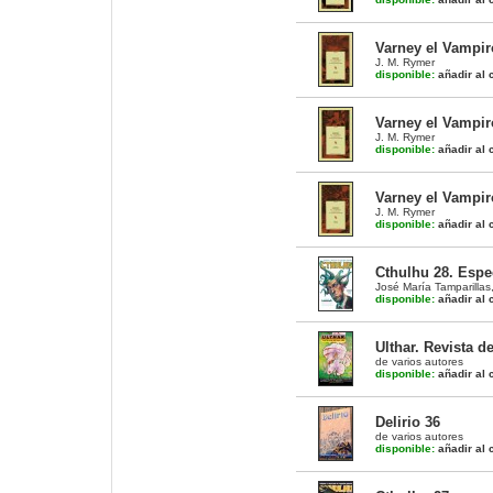
Varney el Vampiro
J. M. Rymer
disponible:
añadir al c
Varney el Vampiro
J. M. Rymer
disponible:
añadir al c
Varney el Vampiro
J. M. Rymer
disponible:
añadir al c
Cthulhu 28. Espe
José María Tamparillas
disponible:
añadir al c
Ulthar. Revista d
de varios autores
disponible:
añadir al c
Delirio 36
de varios autores
disponible:
añadir al c