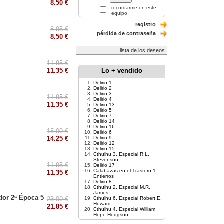
8.50 €
recordarme en este
equipo
registro
8.95 €
pérdida de contraseña
8.50 €
lista de los deseos
11.95 €
11.35 €
Lo + vendido
Delirio 1
Delirio 2
Delirio 3
11.95 €
Delirio 4
11.35 €
Delirio 13
Delirio 5
Delirio 7
Delirio 14
Delirio 16
15.00 €
Delirio 6
14.25 €
Delirio 9
Delirio 12
Delirio 15
Cthulhu 3. Especial R.L.
Stevenson
11.95 €
Delirio 17
Calabazas en el Trastero 1:
11.35 €
Entierros
Delirio 8
Cthulhu 2. Especial M.R.
James
dor 2ª Época 5
23.00 €
Cthulhu 6. Especial Robert E.
Howard
21.85 €
Cthulhu 4. Especial William
Hope Hodgson