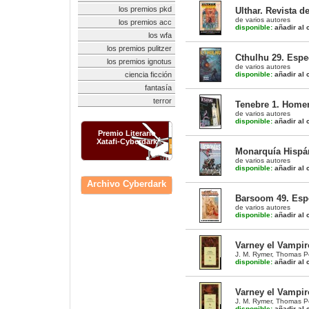
los premios pkd
Ulthar. Revista d
de varios autores
los premios acc
disponible:
añadir al c
los wfa
los premios pulitzer
Cthulhu 29. Espe
los premios ignotus
de varios autores
ciencia ficción
disponible:
añadir al c
fantasía
terror
Tenebre 1. Homen
de varios autores
disponible:
añadir al c
Premio Literario
Xatafi-Cyberdark
Monarquía Hispán
de varios autores
disponible:
añadir al c
Archivo Cyberdark
Barsoom 49. Espe
de varios autores
disponible:
añadir al c
Varney el Vampiro
J. M. Rymer
,
Thomas Pe
disponible:
añadir al c
Varney el Vampiro
J. M. Rymer
,
Thomas Pe
disponible:
añadir al c