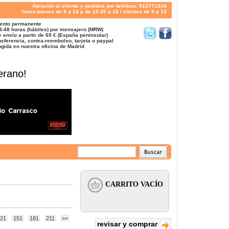
Atención al cliente y pedidos por teléfono: 913771344
lunes-jueves de 9 a 14 y de 15:30 a 18 / viernes de 9 a 13
ento permanente
4-48 horas (hábiles) por mensajero (MRW)
 envío a partir de 69 € (España peninsular)
sferencia, contra-reembolso, tarjeta o paypal
gida en nuestra oficina de Madrid
erano!
21
151
181
211
>>
revisar y comprar