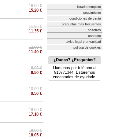
16.00 €
listado completo
15.20 €
seguimiento
condiciones de venta
preguntas más frecuentes
11.95 €
nosotros
11.35 €
contacto
aviso legal y privacidad
12.00 €
política de cookies
11.40 €
¿Dudas? ¿Preguntas?
Llámenos por teléfono al
8.95 €
913771344. Estaremos
8.50 €
encantados de ayudarle.
10.00 €
9.50 €
18.00 €
17.10 €
19.00 €
18.05 €