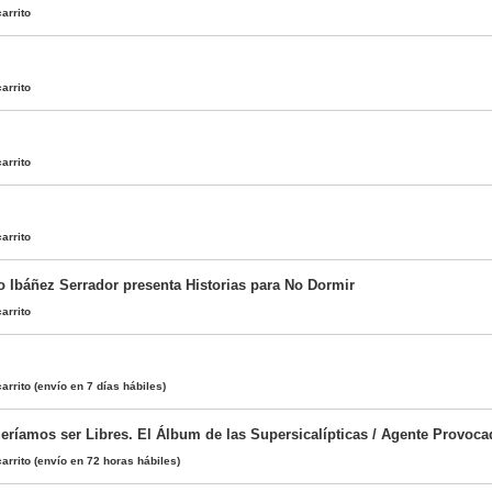
arrito
arrito
arrito
arrito
o Ibáñez Serrador presenta Historias para No Dormir
arrito
arrito
(envío en 7 días hábiles)
eríamos ser Libres. El Álbum de las Supersicalípticas / Agente Provoca
arrito
(envío en 72 horas hábiles)