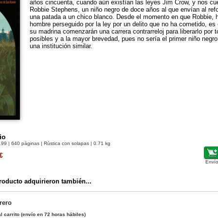
años cincuenta, cuando aún existían las leyes Jim Crow, y nos cue
Robbie Stephens, un niño negro de doce años al que envían al ref
una patada a un chico blanco. Desde el momento en que Robbie, 
hombre perseguido por la ley por un delito que no ha cometido, e
su madrina comenzarán una carrera contrarreloj para liberarlo por 
posibles y a la mayor brevedad, pues no sería el primer niño negr
una institución similar.
io
199
| 640 páginas | Rústica con solapas | 0.71 kg
€
Envío
oducto adquirieron también...
rero
l carrito
(envío en 72 horas hábiles)