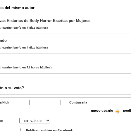
es del mismo autor
vas Historias de Body Horror Escritas por Mujeres
l carrito
(envío en 7 días hábiles)
ando
l carrito
(envío en 4 días hábiles)
l carrito
(envío en 72 horas hábiles)
ón o su voto?
e/Nick
Contraseña
nuevo usuario
pérd
ón
Publicar también en Facebook