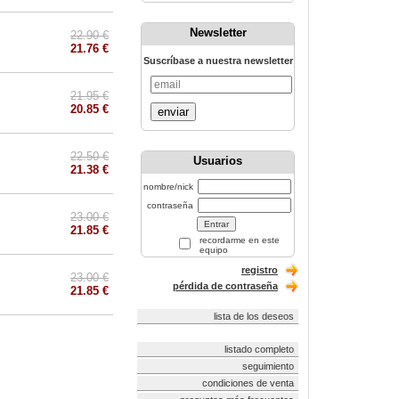
Newsletter
22.90 €
21.76 €
Suscríbase a nuestra newsletter
21.95 €
20.85 €
enviar
22.50 €
Usuarios
21.38 €
nombre/nick
contraseña
23.00 €
21.85 €
recordarme en este
equipo
registro
23.00 €
pérdida de contraseña
21.85 €
lista de los deseos
listado completo
seguimiento
condiciones de venta