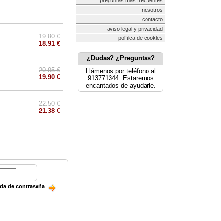
preguntas más frecuentes
nosotros
contacto
aviso legal y privacidad
19.90 €
política de cookies
18.91 €
¿Dudas? ¿Preguntas?
20.95 €
Llámenos por teléfono al
19.90 €
913771344. Estaremos
encantados de ayudarle.
22.50 €
21.38 €
ida de contraseña