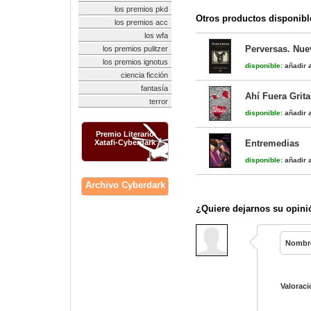
los premios pkd
Otros productos disponibl
los premios acc
los wfa
Perversas. Nue
los premios pulitzer
los premios ignotus
disponible:
añadir a
ciencia ficción
fantasía
Ahí Fuera Grit
terror
disponible:
añadir a
Premio Literario
Xatafi-Cyberdark
Entremedias
disponible:
añadir a
Archivo Cyberdark
¿Quiere dejarnos su opini
Nombr
Valoraci