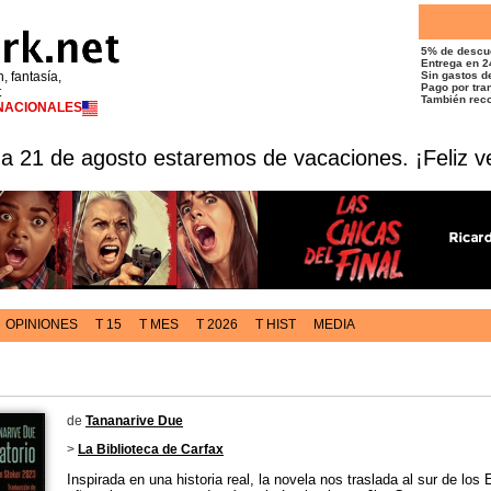
5% de descu
Entrega en 2
n, fantasía,
Sin gastos de
Pago por tran
t
También reco
RNACIONALES
 a 21 de agosto estaremos de vacaciones. ¡Feliz v
OPINIONES
T 15
T MES
T 2026
T HIST
MEDIA
de
Tananarive Due
>
La Biblioteca de Carfax
Inspirada en una historia real, la novela nos traslada al sur de los