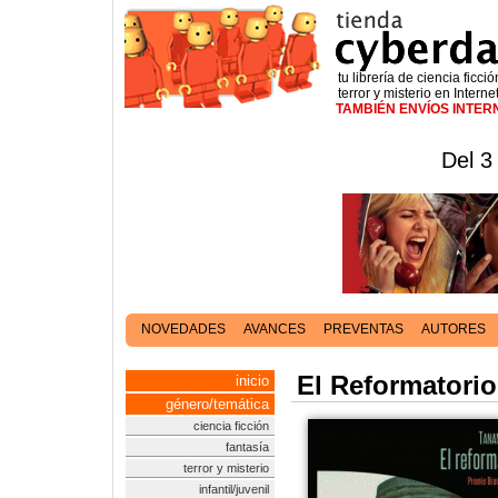
tu librería de ciencia ficció
terror y misterio en Interne
TAMBIÉN ENVÍOS INTE
Del 3
NOVEDADES
AVANCES
PREVENTAS
AUTORES
El Reformatorio
inicio
género/temática
ciencia ficción
fantasía
terror y misterio
infantil/juvenil