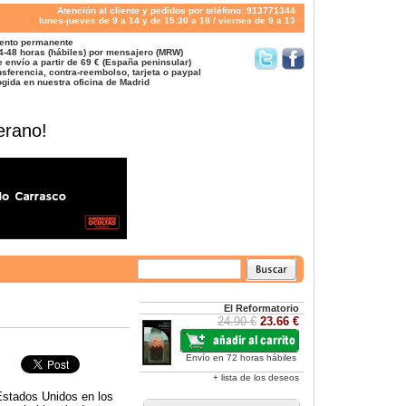
Atención al cliente y pedidos por teléfono: 913771344
lunes-jueves de 9 a 14 y de 15:30 a 18 / viernes de 9 a 13
ento permanente
4-48 horas (hábiles) por mensajero (MRW)
 envío a partir de 69 € (España peninsular)
sferencia, contra-reembolso, tarjeta o paypal
gida en nuestra oficina de Madrid
erano!
El Reformatorio
24.90 €
23.66 €
Envío en 72 horas hábiles
+ lista de los deseos
 Estados Unidos en los