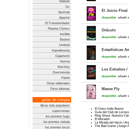
Diábolo
Oz
El Juicio Final
Sportula
Apache
disponible:
añadir a
El Transbordador
Planeta Cómics
Oráculo
Insólita
disponible:
añadir a
Booket
Umbriel
Estadísticas A
Impedimenta
Gigamesh
disponible:
añadir a
Norma
Red Key
Los Extraños /
Duermevela
disponible:
añadir a
Panini
Otras editoriales
Maeve Fly
Otros idiomas
disponible:
añadir a
guías de compra
libros más populares
El Único Indio Bueno
superventas
Guía del Club de Lectur
Ring Shout. Nuestro Cán
los premios hugo
El Morador
los premios nebula
La Mirada del Vacío / Ar
The Bad Game (Juego P
los premios locus