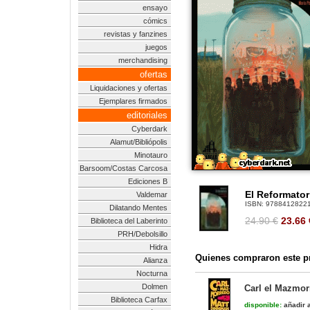
ensayo
cómics
revistas y fanzines
juegos
merchandising
ofertas
Liquidaciones y ofertas
Ejemplares firmados
editoriales
Cyberdark
Alamut/Bibliópolis
Minotauro
Barsoom/Costas Carcosa
Ediciones B
El Reformator
Valdemar
ISBN:
9788412822
Dilatando Mentes
24.90 €
23.66
Biblioteca del Laberinto
PRH/Debolsillo
Hidra
Quienes compraron este pr
Alianza
Nocturna
Dolmen
Carl el Mazmor
Biblioteca Carfax
disponible:
añadir a