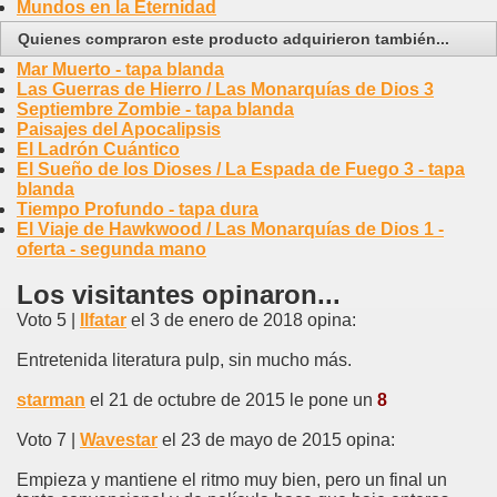
Mundos en la Eternidad
Quienes compraron este producto adquirieron también...
Mar Muerto - tapa blanda
Las Guerras de Hierro / Las Monarquías de Dios 3
Septiembre Zombie - tapa blanda
Paisajes del Apocalipsis
El Ladrón Cuántico
El Sueño de los Dioses / La Espada de Fuego 3 - tapa
blanda
Tiempo Profundo - tapa dura
El Viaje de Hawkwood / Las Monarquías de Dios 1 -
oferta - segunda mano
Los visitantes opinaron...
Voto 5 |
Ilfatar
el 3 de enero de 2018 opina:
Entretenida literatura pulp, sin mucho más.
starman
el 21 de octubre de 2015 le pone un
8
Voto 7 |
Wavestar
el 23 de mayo de 2015 opina:
Empieza y mantiene el ritmo muy bien, pero un final un