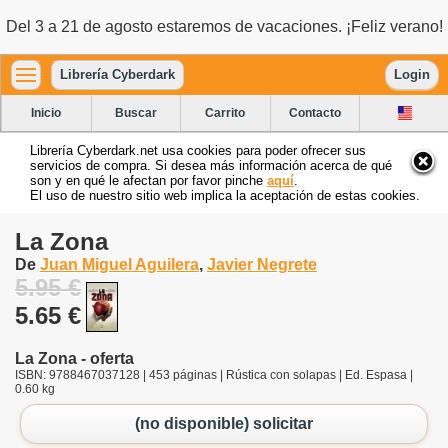
Del 3 a 21 de agosto estaremos de vacaciones. ¡Feliz verano!
Librería Cyberdark
Login
Inicio
Buscar
Carrito
Contacto
Librería Cyberdark.net usa cookies para poder ofrecer sus
servicios de compra. Si desea más información acerca de qué
son y en qué le afectan por favor pinche
aquí
.
El uso de nuestro sitio web implica la aceptación de estas cookies.
La Zona
De
Juan Miguel Aguilera
,
Javier Negrete
5.95 €
5.65 €
La Zona - oferta
ISBN: 9788467037128 | 453 páginas | Rústica con solapas | Ed. Espasa |
0.60 kg
(no disponible) solicitar