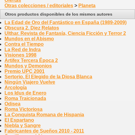
Ofertas
Otras colecciones / editoriales
>
Planeta
Otros productos disponibles de los mismos autores
La Edad de Oro del Fantástico en España (1989-2009)
Obscura 2. Diez Relatos
Ulthar. Revista de Fantasía, Ciencia Ficción y Terror 2
Mundos en el Abismo
Contra el Tiempo
La Red de Indra
Visiones 1998
Artifex Tercera Época 2
Mundos y Demonios
Premio UPC 2001
Sertorio. El Elegido de la Diosa Blanca
Ningún Viajero Vuelve
Arcología
Los Idus de Enero
Roma Traicionada
Odisea
Roma Victoriosa
La Conquista Romana de Hispania
El Espartano
Niebla y Sangre
Fabricantes de Sueños 2010 - 2011