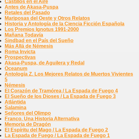
Castillos en el Aire
Antes de Akasa-Puspa
Retales del Pasado
Mariposas del Oeste y Otros Relatos
Historia y Antología de la Ciencia Ficción Española
Los Premios Ignotus 1991-2000
Mañana Todavía
Sindbad en el País del Sueño
Más Allá de Némesis
Roma Invicta
Prospectivas
Akasa-Puspa, de Aguilera y Redal
Oceanum
Antología Z. Los Mejores Relatos de Muertos Vivientes
5
Némesis
El Corazón de Tramórea / La Espada de Fuego 4
El Sueño de los Dioses / La Espada de Fuego 3
Atlántida
Salamina
Señores del Olimpo
Franco. Una Historia Alternativa
Memoria de Dragón
El Espíritu del Mago / La Espada de Fuego 2
La Espada de Fuego / La Espada de Fuego 1