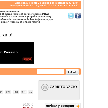
Atención al cliente y pedidos por teléfono: 913771344
lunes-jueves de 9 a 14 y de 15:30 a 18 / viernes de 9 a 13
ento permanente
4-48 horas (hábiles) por mensajero (MRW)
 envío a partir de 69 € (España peninsular)
sferencia, contra-reembolso, tarjeta o paypal
gida en nuestra oficina de Madrid
erano!
41
271
301
331
>>
20.00 €
revisar y comprar