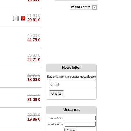
19.00 €
vaciar carrito
21.90 €
20.81 €
45.00 €
42.75 €
23.90 €
22.71 €
Newsletter
18.95 €
Suscríbase a nuestra newsletter
18.00 €
enviar
22.50 €
21.38 €
Usuarios
20.90 €
nombre/nick
19.86 €
contraseña