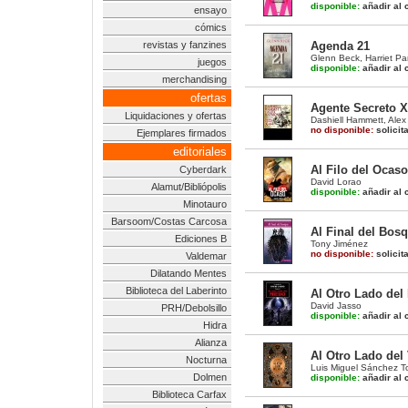
disponible:
añadir al c
ensayo
cómics
revistas y fanzines
Agenda 21
Glenn Beck
,
Harriet Pa
juegos
disponible:
añadir al c
merchandising
ofertas
Agente Secreto X
Liquidaciones y ofertas
Dashiell Hammett
,
Ale
no disponible:
solicit
Ejemplares firmados
editoriales
Al Filo del Ocaso
Cyberdark
David Lorao
Alamut/Bibliópolis
disponible:
añadir al c
Minotauro
Barsoom/Costas Carcosa
Al Final del Bos
Ediciones B
Tony Jiménez
no disponible:
solicit
Valdemar
Dilatando Mentes
Biblioteca del Laberinto
Al Otro Lado del
David Jasso
PRH/Debolsillo
disponible:
añadir al c
Hidra
Alianza
Al Otro Lado del
Nocturna
Luis Miguel Sánchez T
Dolmen
disponible:
añadir al c
Biblioteca Carfax