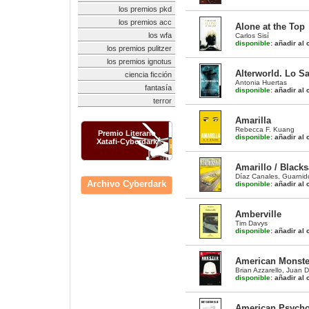
los premios pkd
los premios acc
Alone at the Top
los wfa
Carlos Sisí
disponible:
añadir al c
los premios pulitzer
los premios ignotus
Alterworld. Lo S
ciencia ficción
Antonia Huertas
fantasía
disponible:
añadir al c
terror
Amarilla
Rebecca F. Kuang
Premio Literario
disponible:
añadir al c
Xatafi-Cyberdark
Amarillo / Blacks
Díaz Canales
,
Guarnid
Archivo Cyberdark
disponible:
añadir al c
Amberville
Tim Davys
disponible:
añadir al c
American Monste
Brian Azzarello
,
Juan 
disponible:
añadir al c
American Psycho 