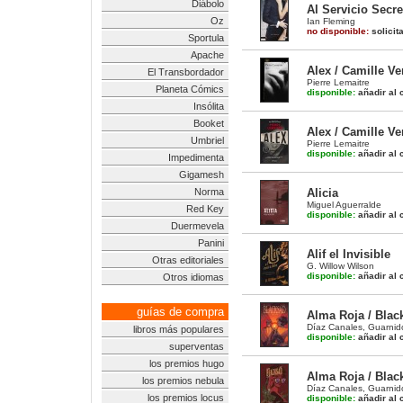
Diábolo
Al Servicio Secr
Oz
Ian Fleming
no disponible:
solicit
Sportula
Apache
Alex / Camille Ve
El Transbordador
Pierre Lemaitre
Planeta Cómics
disponible:
añadir al c
Insólita
Booket
Alex / Camille Ve
Umbriel
Pierre Lemaitre
disponible:
añadir al c
Impedimenta
Gigamesh
Norma
Alicia
Miguel Aguerralde
Red Key
disponible:
añadir al c
Duermevela
Panini
Alif el Invisible
Otras editoriales
G. Willow Wilson
disponible:
añadir al c
Otros idiomas
guías de compra
Alma Roja / Blac
Díaz Canales
,
Guarnid
libros más populares
disponible:
añadir al c
superventas
los premios hugo
Alma Roja / Black
los premios nebula
Díaz Canales
,
Guarnid
los premios locus
disponible:
añadir al c