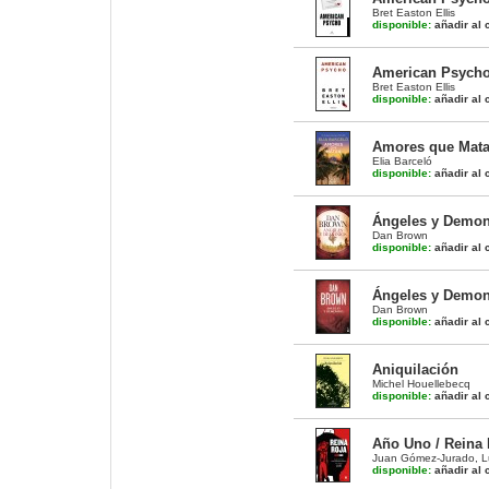
Bret Easton Ellis
disponible:
añadir al c
American Psycho 
Bret Easton Ellis
disponible:
añadir al c
Amores que Matan
Elia Barceló
disponible:
añadir al c
Ángeles y Demoni
Dan Brown
disponible:
añadir al c
Ángeles y Demoni
Dan Brown
disponible:
añadir al c
Aniquilación
Michel Houellebecq
disponible:
añadir al c
Año Uno / Reina 
Juan Gómez-Jurado
,
L
disponible:
añadir al c