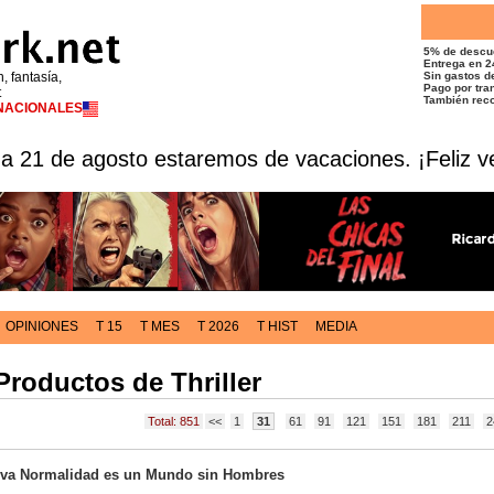
5% de descu
Entrega en 2
n, fantasía,
Sin gastos de
Pago por tran
t
También reco
RNACIONALES
 a 21 de agosto estaremos de vacaciones. ¡Feliz v
OPINIONES
T 15
T MES
T 2026
T HIST
MEDIA
Productos de Thriller
Total: 851
<<
1
31
61
91
121
151
181
211
2
ueva Normalidad es un Mundo sin Hombres