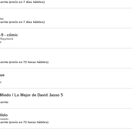
arrito
(envío en 7 días hábiles)
rke
arrito
(envío en 7 días hábiles)
-9 - cómic
x Raymond
ar
arrito
(envío en 72 horas hábiles)
que
ar
 Miedo / Lo Mejor de David Jasso 5
arrito
 Velo
ostado
arrito
(envío en 72 horas hábiles)