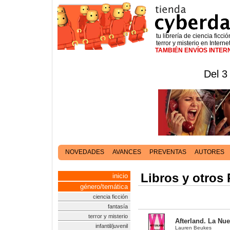
tu librería de ciencia ficció
terror y misterio en Interne
TAMBIÉN ENVÍOS INTE
Del 3
NOVEDADES
AVANCES
PREVENTAS
AUTORES
Libros y otros 
inicio
género/temática
ciencia ficción
fantasía
terror y misterio
Afterland. La N
infantil/juvenil
Lauren Beukes