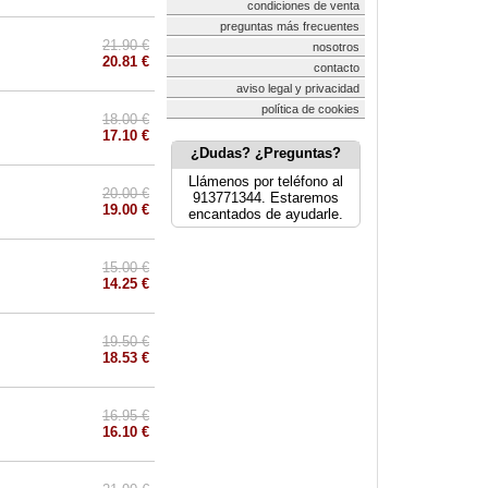
condiciones de venta
preguntas más frecuentes
21.90 €
nosotros
20.81 €
contacto
aviso legal y privacidad
política de cookies
18.00 €
17.10 €
¿Dudas? ¿Preguntas?
Llámenos por teléfono al
20.00 €
913771344. Estaremos
19.00 €
encantados de ayudarle.
15.00 €
14.25 €
19.50 €
18.53 €
16.95 €
16.10 €