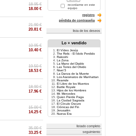
18.95 €
recordarme en este
18.00 €
equipo
registro
pérdida de contraseña
21.90 €
20.81 €
lista de los deseos
Lo + vendido
10.95 €
10.40 €
El Vídeo Jesús
The Relic - El Ídolo Perdido
Rakoshi
La Zona
La Mano del Diablo
19.50 €
Las Torres del Olvido
18.53 €
Nivel 5
La Danza de la Muerte
Los Asesinatos de Manhattan
Reamde
El Libro de los Muertos
18.90 €
Battle Royale
Hijos de los Hombres
17.96 €
Mr. Mercedes
Quien Pierde Paga
La Ciudad Sagrada
El Círculo Oscuro
15.00 €
Crónicas del Fin
Jerusalén
14.25 €
Nueva Era
listado completo
35.00 €
seguimiento
33.25 €