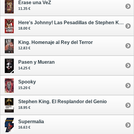
Érase una VeZ
11.35 €
Here's Johnny! Las Pesadillas de Stephen King 1 (1974-1989)
18.00 €
King. Homenaje al Rey del Terror
12.83 €
Pasen y Mueran
14.25 €
Spooky
15.20 €
Stephen King. El Resplandor del Genio
18.95 €
Supermalia
16.63 €