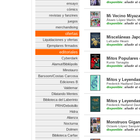
disponible:
añadir al c
ensayo
cómics
revistas y fanzines
Mi Vecino Miyazak
Álvaro López Martín
,
M
juegos
disponible:
añadir al c
merchandising
ofertas
Misceláneas Jap
Liquidaciones y ofertas
Lafcadio Hearn
disponible:
añadir al c
Ejemplares firmados
editoriales
Mitos Populares
Cyberdark
Kunio Yanagita
Alamut/Bibliópolis
disponible:
añadir al c
Minotauro
Barsoom/Costas Carcosa
Mitos y Leyendas
Ediciones B
Frederick Hadland Dav
disponible:
añadir al c
Valdemar
Dilatando Mentes
Biblioteca del Laberinto
Mitos y Leyendas
Frederick Hadland Dav
PRH/Debolsillo
disponible:
añadir al c
Hidra
Alianza
Monstruos Gigant
Nocturna
Octavio López Sanjuá
Dolmen
disponible:
añadir al c
Biblioteca Carfax