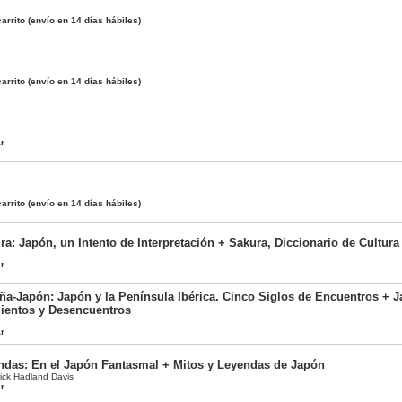
arrito
(envío en 14 días hábiles)
arrito
(envío en 14 días hábiles)
ar
arrito
(envío en 14 días hábiles)
ra: Japón, un Intento de Interpretación + Sakura, Diccionario de Cultur
ar
ña-Japón: Japón y la Península Ibérica. Cinco Siglos de Encuentros + 
ientos y Desencuentros
ar
ndas: En el Japón Fantasmal + Mitos y Leyendas de Japón
ick Hadland Davis
ar