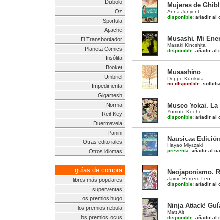
Diábolo
Mujeres de Ghibl
Oz
Anna Junyent
disponible:
añadir al c
Sportula
Apache
Musashi. Mi Ene
El Transbordador
Masaki Kinoshita
Planeta Cómics
disponible:
añadir al c
Insólita
Booket
Musashino
Umbriel
Doppo Kunikida
no disponible:
solicit
Impedimenta
Gigamesh
Norma
Museo Yokai. La
Yumoto Koichi
Red Key
disponible:
añadir al c
Duermevela
Panini
Nausicaa Edición 
Otras editoriales
Hayao Miyazaki
preventa:
añadir al ca
Otros idiomas
guías de compra
Neojaponismo. Re
Jaime Romero Leo
libros más populares
disponible:
añadir al c
superventas
los premios hugo
Ninja Attack! Gu
los premios nebula
Matt Alt
los premios locus
disponible:
añadir al c