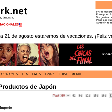
5% de descu
Entrega en 2
n, fantasía,
Sin gastos de
Pago por tran
t
También reco
RNACIONALES
 a 21 de agosto estaremos de vacaciones. ¡Feliz v
OPINIONES
T 15
T MES
T 2026
T HIST
MEDIA
 Productos de Japón
Total: 315
<<
61
91
121
151
181
2
 Imperio