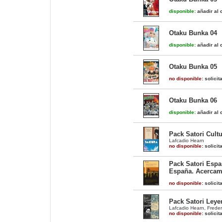
disponible:
añadir al c
Otaku Bunka 04
disponible:
añadir al c
Otaku Bunka 05
no disponible:
solicit
Otaku Bunka 06
disponible:
añadir al c
Pack Satori Cultu
Lafcadio Hearn
no disponible:
solicit
Pack Satori Espa
España. Acercam
no disponible:
solicit
Pack Satori Leye
Lafcadio Hearn
,
Freder
no disponible:
solicit