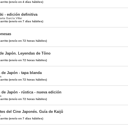
arrito
(envío en 4 días hábiles)
i - edición definitiva
arta García Villar
arrito
(envío en 7 días hábiles)
onesas
arrito
(envío en 72 horas hábiles)
 de Japón. Leyendas de Tôno
arrito
(envío en 72 horas hábiles)
 de Japón - tapa blanda
is
arrito
(envío en 72 horas hábiles)
 de Japón - rústica - nueva edición
is
arrito
(envío en 72 horas hábiles)
es del Cine Japonés. Guía de Kaijû
n
arrito
(envío en 7 días hábiles)