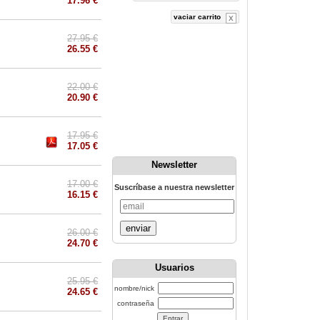
17.96 €
vaciar carrito
27.95 €
26.55 €
22.00 €
20.90 €
17.95 €
17.05 €
Newsletter
17.00 €
Suscríbase a nuestra newsletter
16.15 €
enviar
26.00 €
24.70 €
Usuarios
25.95 €
nombre/nick
24.65 €
contraseña