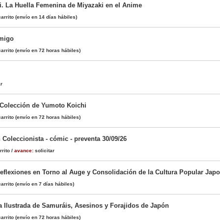
i. La Huella Femenina de Miyazaki en el Anime
arrito
(envío en 14 días hábiles)
migo
arrito
(envío en 72 horas hábiles)
ar
 Colección de Yumoto Koichi
arrito
(envío en 72 horas hábiles)
Coleccionista - cómic - preventa 30/09/26
rrito
/
avance:
solicitar
flexiones en Torno al Auge y Consolidación de la Cultura Popular Jap
arrito
(envío en 7 días hábiles)
ía Ilustrada de Samuráis, Asesinos y Forajidos de Japón
arrito
(envío en 72 horas hábiles)