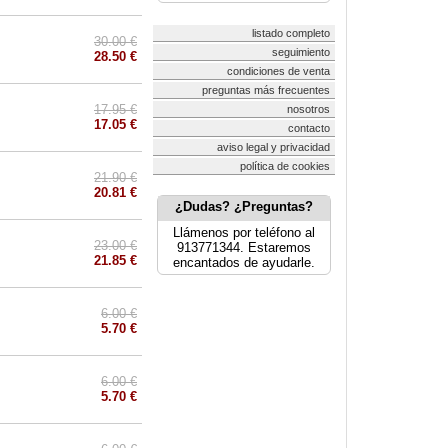
listado completo
30.00 €
seguimiento
28.50 €
condiciones de venta
preguntas más frecuentes
17.95 €
nosotros
17.05 €
contacto
aviso legal y privacidad
política de cookies
21.90 €
20.81 €
¿Dudas? ¿Preguntas?
Llámenos por teléfono al
23.00 €
913771344. Estaremos
21.85 €
encantados de ayudarle.
6.00 €
5.70 €
6.00 €
5.70 €