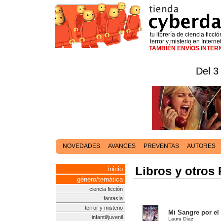
tu librería de ciencia ficció
terror y misterio en Interne
TAMBIÉN ENVÍOS INTE
Del 3
NOVEDADES
AVANCES
PREVENTAS
AUTORES
Libros y otros
inicio
género/temática
ciencia ficción
fantasía
terror y misterio
Mi Sangre por el
infantil/juvenil
Laura Díaz