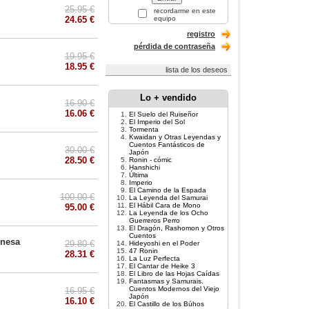
25.95 €
recordarme en este
24.65 €
equipo
registro
pérdida de contraseña
19.95 €
18.95 €
lista de los deseos
Lo + vendido
16.90 €
16.06 €
El Suelo del Ruiseñor
El Imperio del Sol
Tormenta
Kwaidan y Otras Leyendas y
Cuentos Fantásticos de
30.00 €
Japón
28.50 €
Ronin - cómic
Hanshichi
Última
Imperio
El Camino de la Espada
100.00 €
La Leyenda del Samurai
El Hábil Cara de Mono
95.00 €
La Leyenda de los Ocho
Guerreros Perro
El Dragón, Rashomon y Otros
Cuentos
onesa
29.80 €
Hideyoshi en el Poder
47 Ronin
28.31 €
La Luz Perfecta
El Cantar de Heike 3
El Libro de las Hojas Caídas
Fantasmas y Samurais.
Cuentos Modernos del Viejo
16.95 €
Japón
16.10 €
El Castillo de los Búhos