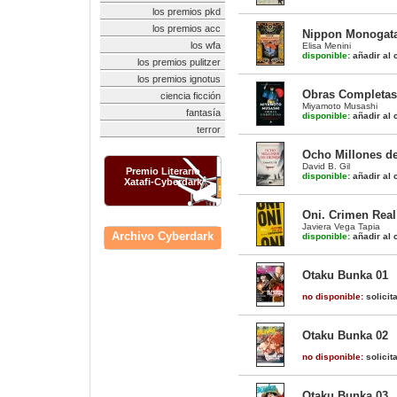
los premios pkd
los premios acc
Nippon Monogatar
los wfa
Elisa Menini
disponible:
añadir al c
los premios pulitzer
los premios ignotus
Obras Completas
ciencia ficción
Miyamoto Musashi
fantasía
disponible:
añadir al c
terror
Ocho Millones d
David B. Gil
Premio Literario
disponible:
añadir al c
Xatafi-Cyberdark
Oni. Crimen Rea
Javiera Vega Tapia
Archivo Cyberdark
disponible:
añadir al c
Otaku Bunka 01
no disponible:
solicit
Otaku Bunka 02
no disponible:
solicit
Otaku Bunka 03