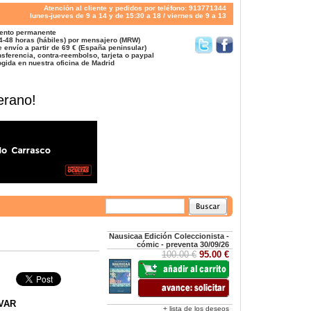
Atención al cliente y pedidos por teléfono: 913771344
lunes-jueves de 9 a 14 y de 15:30 a 18 / viernes de 9 a 13
ento permanente
4-48 horas (hábiles) por mensajero (MRW)
 envío a partir de 69 € (España peninsular)
sferencia, contra-reembolso, tarjeta o paypal
gida en nuestra oficina de Madrid
erano!
Nausicaa Edición Coleccionista -
cómic - preventa 30/09/26
100.00 €
95.00 €
VAR
+ lista de los deseos