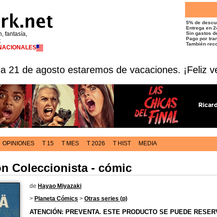
5% de descu
Entrega en 2
n, fantasía,
Sin gastos de
Pago por tran
t
También reco
RNACIONALES
 a 21 de agosto estaremos de vacaciones. ¡Feliz v
OPINIONES
T 15
T MES
T 2026
T HIST
MEDIA
n Coleccionista - cómic
de
Hayao Miyazaki
>
Planeta Cómics
>
Otras series (p)
ATENCIÓN: PREVENTA. ESTE PRODUCTO SE PUEDE RESER