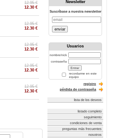
Newsletter
12.95 €
12.30 €
Suscríbase a nuestra newsletter
12.95 €
12.30 €
enviar
12.95 €
Usuarios
12.30 €
nombre/nick
contraseña
12.95 €
12.30 €
recordarme en este
equipo
registro
12.95 €
pérdida de contraseña
12.30 €
lista de los deseos
listado completo
seguimiento
condiciones de venta
preguntas más frecuentes
nosotros