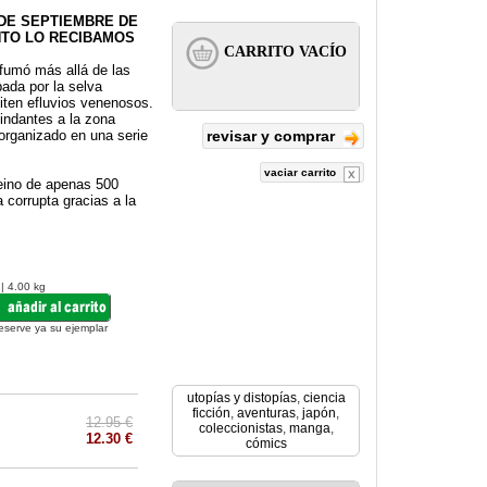
 DE SEPTIEMBRE DE
ANTO LO RECIBAMOS
sfumó más allá de las
pada por la selva
iten efluvios venenosos.
indantes a la zona
rganizado en una serie
revisar y comprar
vaciar carrito
reino de apenas 500
 corrupta gracias a la
 | 4.00 kg
eserve ya su ejemplar
utopías y distopías
,
ciencia
ficción
,
aventuras
,
japón
,
12.95 €
coleccionistas
,
manga
,
12.30 €
cómics