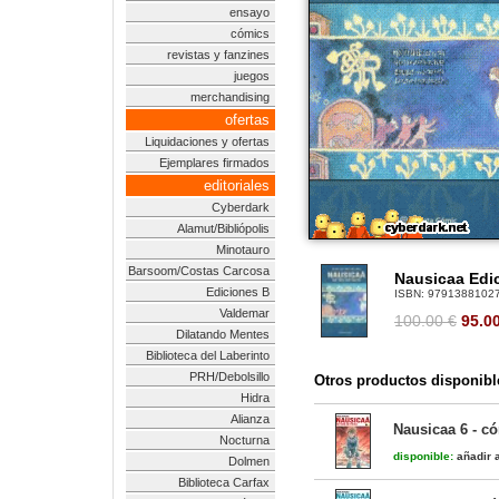
ensayo
cómics
revistas y fanzines
juegos
merchandising
ofertas
Liquidaciones y ofertas
Ejemplares firmados
editoriales
Cyberdark
Alamut/Bibliópolis
Minotauro
Barsoom/Costas Carcosa
Nausicaa Edic
Ediciones B
ISBN:
9791388102
Valdemar
100.00 €
95.0
Dilatando Mentes
Biblioteca del Laberinto
PRH/Debolsillo
Otros productos disponibl
Hidra
Alianza
Nausicaa 6 - c
Nocturna
disponible:
añadir a
Dolmen
Biblioteca Carfax