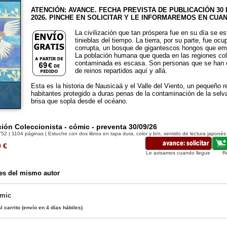
ATENCIÓN: AVANCE. FECHA PREVISTA DE PUBLICACIÓN 30
2026. PINCHE EN SOLICITAR Y LE INFORMAREMOS EN CU
La civilización que tan próspera fue en su día se e
tinieblas del tiempo. La tierra, por su parte, fue ocu
corrupta, un bosque de gigantescos hongos que em
La población humana que queda en las regiones col
contaminada es escasa. Son personas que se han o
de reinos repartidos aquí y allá.
Esta es la historia de Nausicaä y el Valle del Viento, un pequeño 
habitantes protegido a duras penas de la contaminación de la selva
brisa que sopla desde el océano.
ión Coleccionista - cómic - preventa 30/09/26
752
| 1104 páginas | Estuche con dos libros en tapa dura, color y b/n, sentido de lectura japonés
0
€
Le avisamos cuando llegue
R
es del mismo autor
ómic
l carrito
(envío en 4 días hábiles)