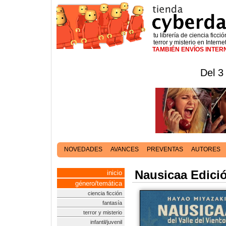
tu librería de ciencia ficció
terror y misterio en Interne
TAMBIÉN ENVÍOS INTE
Del 3
NOVEDADES
AVANCES
PREVENTAS
AUTORES
Nausicaa Edició
inicio
género/temática
ciencia ficción
fantasía
terror y misterio
infantil/juvenil