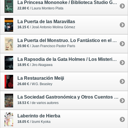
La Princesa Mononoke / Biblioteca Studio Ghibli 2
22.80 €
/ Laura Montero Plata
La Puerta de las Maravillas
16.15 €
/ José Antonio Molina Gómez
La Puerta del Monstruo. Lo Fantástico en el Arte Japonés
20.90 €
/ Juan Francisco Pastor Paris
La Rapsodia de la Gata Holmes / Los Misterios de la Gata Holmes 3
18.95 €
/ Jiro Akagawa
La Restauración Meiji
26.60 €
/ W.G. Beasley
La Sociedad Gastronómica y Otros Cuentos para Gourmets
18.53 €
/ de varios autores
Laberinto de Hierba
18.05 €
/ Izumi Kyoka