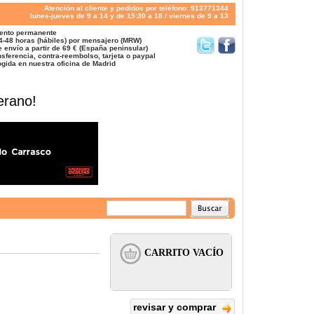
Atención al cliente y pedidos por teléfono: 913771344
lunes-jueves de 9 a 14 y de 15:30 a 18 / viernes de 9 a 13
ento permanente
4-48 horas (hábiles) por mensajero (MRW)
 envío a partir de 69 € (España peninsular)
sferencia, contra-reembolso, tarjeta o paypal
gida en nuestra oficina de Madrid
erano!
revisar y comprar