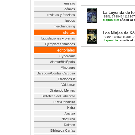
ensayo
cómics
La Leyenda de lo
revistas y fanzines
ISBN: 9788494117367 |
disponible:
añadir al c
juegos
merchandising
ofertas
Los Ninjas de Kô
ISBN: 9788494030123 |
Liquidaciones y ofertas
disponible:
añadir al c
Ejemplares firmados
editoriales
Cyberdark
Alamut/Bibliópolis
Minotauro
Barsoom/Costas Carcosa
Ediciones B
Valdemar
Dilatando Mentes
Biblioteca del Laberinto
PRH/Debolsillo
Hidra
Alianza
Nocturna
Dolmen
Biblioteca Carfax