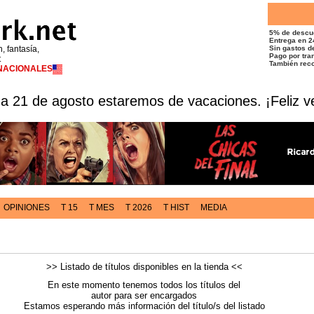
5% de descu
Entrega en 2
n, fantasía,
Sin gastos de
Pago por tran
t
También reco
RNACIONALES
 a 21 de agosto estaremos de vacaciones. ¡Feliz v
OPINIONES
T 15
T MES
T 2026
T HIST
MEDIA
>> Listado de títulos disponibles en la tienda <<
En este momento tenemos todos los títulos del
autor para ser encargados
Estamos esperando más información del título/s del listado