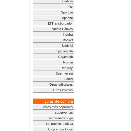
Diábolo
Oz
Sportula
Apache
El Transbordador
Planeta Cómics
Insólita
Booket
Umbriel
Impedimenta
Gigamesh
Norma
Red Key
Duermevela
Panini
Otras editoriales
Otros idiomas
guías de compra
libros más populares
superventas
los premios hugo
los premios nebula
los premios locus