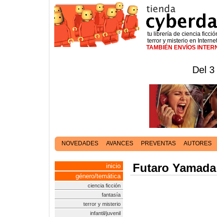
tu librería de ciencia ficció
terror y misterio en Interne
TAMBIÉN ENVÍOS INTE
Del 3
NOVEDADES
AVANCES
PREVENTAS
AUTORES
Futaro Yamada
inicio
género/temática
ciencia ficción
fantasía
terror y misterio
infantil/juvenil