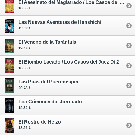
El Asesinato del Magistrado / Los Casos del Juez Di 1
18.53 €
Las Nuevas Aventuras de Hanshichi
19.00 €
El Veneno de la Tarántula
19.48 €
El Biombo Lacado / Los Casos del Juez Di 2
18.53 €
Las Púas del Puercoespín
20.43 €
Los Crímenes del Jorobado
18.53 €
El Rostro de Heizo
18.53 €