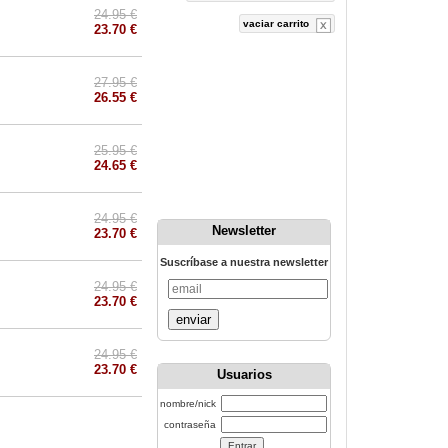
24.95 €
vaciar carrito
23.70 €
27.95 €
26.55 €
25.95 €
24.65 €
24.95 €
Newsletter
23.70 €
Suscríbase a nuestra newsletter
24.95 €
23.70 €
enviar
24.95 €
23.70 €
Usuarios
nombre/nick
contraseña