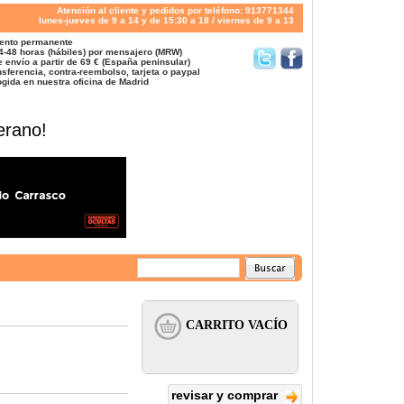
Atención al cliente y pedidos por teléfono: 913771344
lunes-jueves de 9 a 14 y de 15:30 a 18 / viernes de 9 a 13
ento permanente
4-48 horas (hábiles) por mensajero (MRW)
 envío a partir de 69 € (España peninsular)
sferencia, contra-reembolso, tarjeta o paypal
gida en nuestra oficina de Madrid
erano!
revisar y comprar