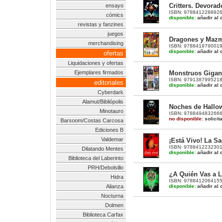
Critters. Devorad
ensayo
ISBN: 9788412288926 |
cómics
disponible:
añadir al c
revistas y fanzines
juegos
Dragones y Mazmo
merchandising
ISBN: 9788419790019 |
disponible:
añadir al c
ofertas
Liquidaciones y ofertas
Monstruos Gigant
Ejemplares firmados
ISBN: 9791387995218 |
editoriales
disponible:
añadir al c
Cyberdark
Alamut/Bibliópolis
Noches de Hallo
Minotauro
ISBN: 9788494832666 |
no disponible:
solicit
Barsoom/Costas Carcosa
Ediciones B
Valdemar
¡Está Vivo! La S
ISBN: 9788412232301 |
Dilatando Mentes
disponible:
añadir al c
Biblioteca del Laberinto
PRH/Debolsillo
¿A Quién Vas a L
Hidra
ISBN: 9788412064155 |
disponible:
añadir al c
Alianza
Nocturna
Dolmen
Biblioteca Carfax