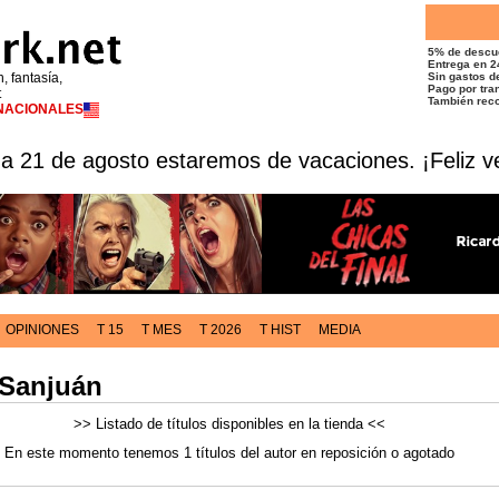
5% de descu
Entrega en 2
n, fantasía,
Sin gastos de
Pago por tran
t
También reco
RNACIONALES
 a 21 de agosto estaremos de vacaciones. ¡Feliz v
OPINIONES
T 15
T MES
T 2026
T HIST
MEDIA
 Sanjuán
>> Listado de títulos disponibles en la tienda <<
En este momento tenemos 1 títulos del autor en reposición o agotado