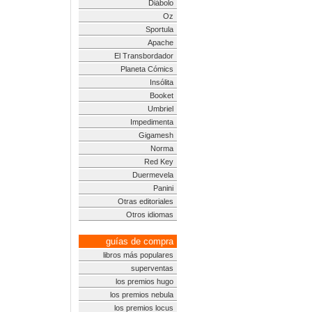
Diábolo
Oz
Sportula
Apache
El Transbordador
Planeta Cómics
Insólita
Booket
Umbriel
Impedimenta
Gigamesh
Norma
Red Key
Duermevela
Panini
Otras editoriales
Otros idiomas
guías de compra
libros más populares
superventas
los premios hugo
los premios nebula
los premios locus