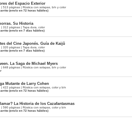
ores del Espacio Exterior
 513 páginas | Rústica con solapas, b/n y color
arrito
(envío en 72 horas hábiles)
rras. Su Historia
 312 páginas | Tapa dura, color
arrito
(envío en 7 días hábiles)
es del Cine Japonés. Guía de Kaijû
 320 páginas | Tapa dura, color
arrito
(envío en 7 días hábiles)
ween. La Saga de Michael Myers
 648 páginas | Rústica con solapas, b/n y color
ar
aga Mutante de Larry Cohen
 422 páginas | Rústica con solapas, color y b/n
arrito
(envío en 72 horas hábiles)
lamar? La Historia de los Cazafantasmas
 590 páginas | Rústica con solapas, color y b/n
arrito
(envío en 72 horas hábiles)