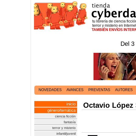
tu librería de ciencia ficció
terror y misterio en Interne
TAMBIÉN ENVÍOS INTE
Del 3
NOVEDADES
AVANCES
PREVENTAS
AUTORES
Octavio López
inicio
género/temática
ciencia ficción
fantasía
terror y misterio
infantil/juvenil