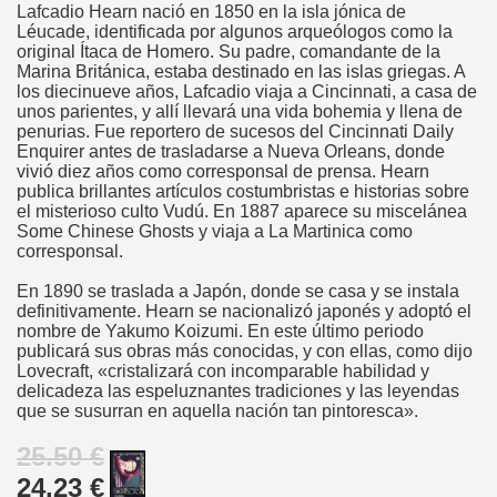
Lafcadio Hearn nació en 1850 en la isla jónica de
Léucade, identificada por algunos arqueólogos como la
original Ítaca de Homero. Su padre, comandante de la
Marina Británica, estaba destinado en las islas griegas. A
los diecinueve años, Lafcadio viaja a Cincinnati, a casa de
unos parientes, y allí llevará una vida bohemia y llena de
penurias. Fue reportero de sucesos del Cincinnati Daily
Enquirer antes de trasladarse a Nueva Orleans, donde
vivió diez años como corresponsal de prensa. Hearn
publica brillantes artículos costumbristas e historias sobre
el misterioso culto Vudú. En 1887 aparece su miscelánea
Some Chinese Ghosts y viaja a La Martinica como
corresponsal.
En 1890 se traslada a Japón, donde se casa y se instala
definitivamente. Hearn se nacionalizó japonés y adoptó el
nombre de Yakumo Koizumi. En este último periodo
publicará sus obras más conocidas, y con ellas, como dijo
Lovecraft, «cristalizará con incomparable habilidad y
delicadeza las espeluznantes tradiciones y las leyendas
que se susurran en aquella nación tan pintoresca».
25.50 €
24.23 €