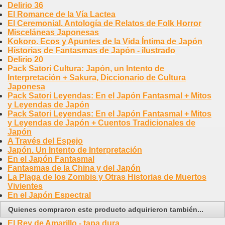
Delirio 36
El Romance de la Vía Lactea
El Ceremonial. Antología de Relatos de Folk Horror
Misceláneas Japonesas
Kokoro. Ecos y Apuntes de la Vida Íntima de Japón
Historias de Fantasmas de Japón - ilustrado
Delirio 20
Pack Satori Cultura: Japón, un Intento de
Interpretación + Sakura, Diccionario de Cultura
Japonesa
Pack Satori Leyendas: En el Japón Fantasmal + Mitos
y Leyendas de Japón
Pack Satori Leyendas: En el Japón Fantasmal + Mitos
y Leyendas de Japón + Cuentos Tradicionales de
Japón
A Través del Espejo
Japón. Un Intento de Interpretación
En el Japón Fantasmal
Fantasmas de la China y del Japón
La Plaga de los Zombis y Otras Historias de Muertos
Vivientes
En el Japón Espectral
Quienes compraron este producto adquirieron también...
El Rey de Amarillo - tapa dura