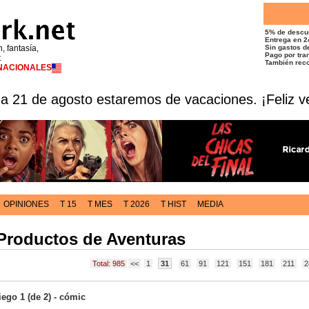
5% de descu
Entrega en 2
n, fantasía,
Sin gastos de
Pago por tran
t
También reco
RNACIONALES
 a 21 de agosto estaremos de vacaciones. ¡Feliz v
OPINIONES
T 15
T MES
T 2026
T HIST
MEDIA
 Productos de Aventuras
Total: 985
<<
1
31
61
91
121
151
181
211
2
go 1 (de 2) - cómic