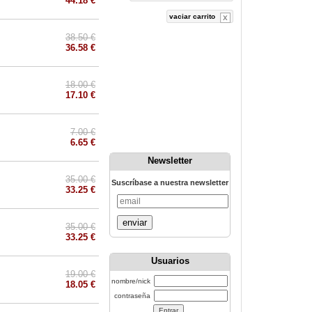
44.18 €
vaciar carrito
38.50 €
36.58 €
18.00 €
17.10 €
7.00 €
6.65 €
Newsletter
35.00 €
Suscríbase a nuestra newsletter
33.25 €
enviar
35.00 €
33.25 €
Usuarios
19.00 €
nombre/nick
18.05 €
contraseña