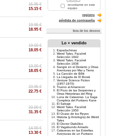
15.95 €
recordarme en este
15.15 €
equipo
registro
pérdida de contraseña
19.95 €
18.95 €
lista de los deseos
Lo + vendido
19.00 €
18.05 €
Espadachinas
Weird Tales. Facsímil
Selección 1942
Weird Tales. Facsímil
Selección 1938
19.00 €
Sangre en el Desierto y Otras
18.05 €
Aventuras por Mar y Tierra
La Canción de Bêlit
La Llegada de El Borak
Venture Science Fiction
(1957-1970)
23.95 €
Trueno al Amanecer
El Pozo de las Serpientes y
22.75 €
Otras Historietas del Ring
Luna de Calaveras. La Saga
Completa del Puritano Kane
El Salvaje
33.00 €
Weird Tales. Facsímil
Selección 1950
31.35 €
El Ocaso de los Reyes
Historia (y Antología) de Weird
Tales
El Doctor Diabólico
El Vagabundo Armado
14.00 €
Calaveras en las Estrellas.
13.30 €
Aventuras de un Puritano