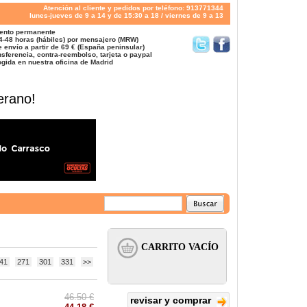
Atención al cliente y pedidos por teléfono: 913771344
lunes-jueves de 9 a 14 y de 15:30 a 18 / viernes de 9 a 13
ento permanente
4-48 horas (hábiles) por mensajero (MRW)
 envío a partir de 69 € (España peninsular)
sferencia, contra-reembolso, tarjeta o paypal
gida en nuestra oficina de Madrid
erano!
41
271
301
331
>>
46.50 €
revisar y comprar