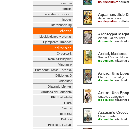
no disponible:
solicit
ensayo
cómics
revistas y fanzines
Aquaman. Sub Die
de varios autores
juegos
no disponible:
solicit
merchandising
ofertas
Archetypal Maga
Liquidaciones y ofertas
Alberto López Aroca
disponible:
añadir al c
Ejemplares firmados
editoriales
Arded, Maderos, 
Cyberdark
Sergio Sánchez Morán
Alamut/Bibliópolis
disponible:
añadir al c
Minotauro
Barsoom/Costas Carcosa
Arturo. Una Epop
Ediciones B
Chauvel
,
Lereculey
disponible:
añadir al c
Valdemar
Dilatando Mentes
Biblioteca del Laberinto
Arturo. Una Epop
Chauvel
,
Lereculey
PRH/Debolsillo
disponible:
añadir al c
Hidra
Alianza
Assasin's Creed:
Nocturna
Oliver Bowden
Dolmen
disponible:
añadir al c
Biblioteca Carfax