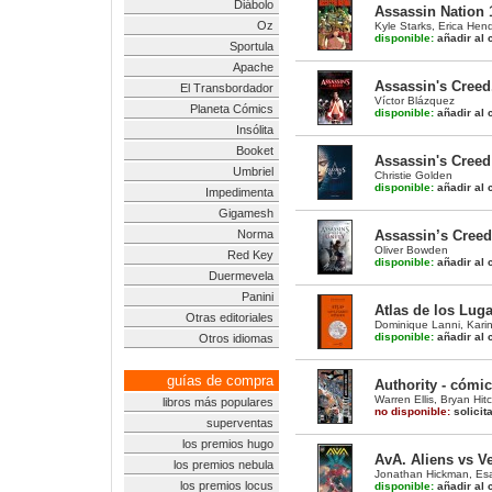
Diábolo
Assassin Nation 
Oz
Kyle Starks
,
Erica Hen
disponible:
añadir al c
Sportula
Apache
Assassin's Creed
El Transbordador
Víctor Blázquez
Planeta Cómics
disponible:
añadir al c
Insólita
Booket
Assassin's Creed:
Umbriel
Christie Golden
disponible:
añadir al c
Impedimenta
Gigamesh
Norma
Assassin’s Creed
Oliver Bowden
Red Key
disponible:
añadir al c
Duermevela
Panini
Atlas de los Lug
Otras editoriales
Dominique Lanni
,
Kari
disponible:
añadir al c
Otros idiomas
guías de compra
Authority - cómic
Warren Ellis
,
Bryan Hit
libros más populares
no disponible:
solicit
superventas
los premios hugo
AvA. Aliens vs V
los premios nebula
Jonathan Hickman
,
Esa
los premios locus
disponible:
añadir al c