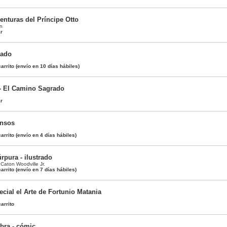
enturas del Príncipe Otto
n
ar
lado
arrito
(envío en 10 días hábiles)
- El Camino Sagrado
ar
ensos
arrito
(envío en 4 días hábiles)
rpura - ilustrado
 Caton Woodville Jr.
arrito
(envío en 7 días hábiles)
cial el Arte de Fortunio Matania
arrito
bra - cómic