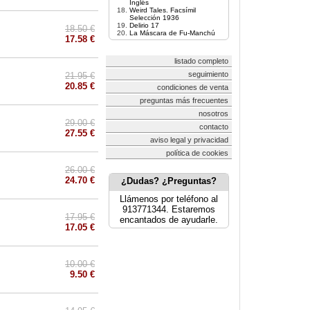
Inglés
Weird Tales. Facsímil
Selección 1936
Delirio 17
18.50 €
La Máscara de Fu-Manchú
17.58 €
listado completo
seguimiento
21.95 €
20.85 €
condiciones de venta
preguntas más frecuentes
nosotros
29.00 €
contacto
27.55 €
aviso legal y privacidad
política de cookies
26.00 €
24.70 €
¿Dudas? ¿Preguntas?
Llámenos por teléfono al
913771344. Estaremos
17.95 €
encantados de ayudarle.
17.05 €
10.00 €
9.50 €