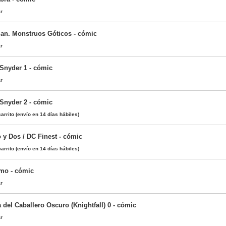
ar
an. Monstruos Góticos - cómic
ar
Snyder 1 - cómic
ar
Snyder 2 - cómic
arrito
(envío en 14 días hábiles)
y Dos / DC Finest - cómic
arrito
(envío en 14 días hábiles)
smo - cómic
ar
del Caballero Oscuro (Knightfall) 0 - cómic
ar