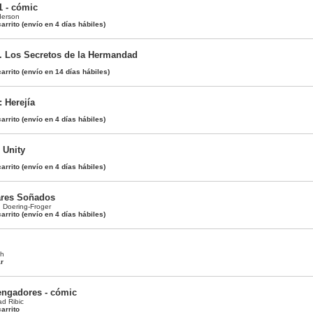
1 - cómic
derson
arrito
(envío en 4 días hábiles)
. Los Secretos de la Hermandad
arrito
(envío en 14 días hábiles)
 Herejía
arrito
(envío en 4 días hábiles)
 Unity
arrito
(envío en 4 días hábiles)
ares Soñados
n Doering-Froger
arrito
(envío en 4 días hábiles)
ch
ar
engadores - cómic
d Ribic
arrito