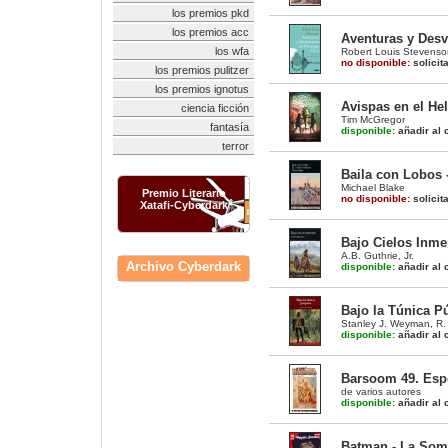
los premios pkd
los premios acc
Aventuras y Desv
los wfa
Robert Louis Stevenso
no disponible:
solicit
los premios pulitzer
los premios ignotus
Avispas en el He
ciencia ficción
Tim McGregor
fantasía
disponible:
añadir al c
terror
Baila con Lobos 
Michael Blake
Premio Literario
no disponible:
solicit
Xatafi-Cyberdark
Bajo Cielos Inm
A.B. Guthrie, Jr.
Archivo Cyberdark
disponible:
añadir al c
Bajo la Túnica Pú
Stanley J. Weyman
,
R.
disponible:
añadir al c
Barsoom 49. Espe
de varios autores
disponible:
añadir al c
Batman - La Som