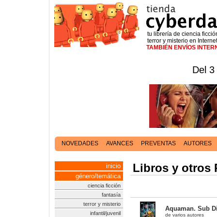
tu librería de ciencia ficció
terror y misterio en Interne
TAMBIÉN ENVÍOS INTE
Del 3
NOVEDADES
AVANCES
PREVENTAS
AUTORES
Libros y otros
inicio
género/temática
ciencia ficción
fantasía
terror y misterio
Aquaman. Sub Die
infantil/juvenil
de varios autores