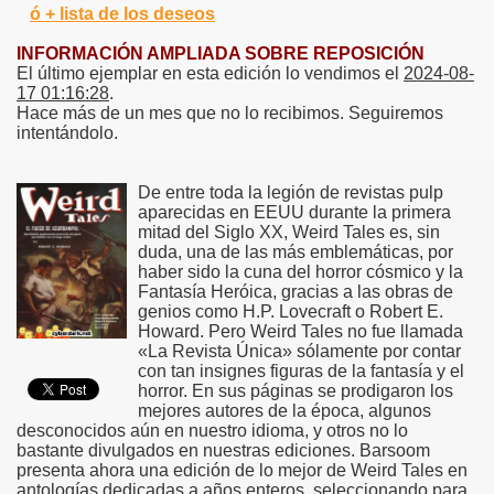
ó + lista de los deseos
INFORMACIÓN AMPLIADA SOBRE REPOSICIÓN
El último ejemplar en esta edición lo vendimos el
2024-08-
17 01:16:28
.
Hace más de un mes que no lo recibimos. Seguiremos
intentándolo.
De entre toda la legión de revistas pulp
aparecidas en EEUU durante la primera
mitad del Siglo XX, Weird Tales es, sin
duda, una de las más emblemáticas, por
haber sido la cuna del horror cósmico y la
Fantasía Heróica, gracias a las obras de
genios como H.P. Lovecraft o Robert E.
Howard. Pero Weird Tales no fue llamada
«La Revista Única» sólamente por contar
con tan insignes figuras de la fantasía y el
horror. En sus páginas se prodigaron los
mejores autores de la época, algunos
desconocidos aún en nuestro idioma, y otros no lo
bastante divulgados en nuestras ediciones. Barsoom
presenta ahora una edición de lo mejor de Weird Tales en
antologías dedicadas a años enteros, seleccionando para