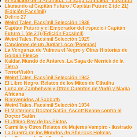
El Exiliado de la Atlántida. La Saga Completa - ilustrado
Llamando al Capitán Futuro / Capitán Futuro 2 (de 21)
(Edición Facsímil)
Delirio 27
Weird Tales. Facsímil Selección 1938
Capitán Futuro y el Emperador del espacio / Capitán
Futuro 1 (de 21) (Edición Facsímil)
Weird Tales. Facsímil Selección 1929
Canciones de un Juglar Loco (Poemas)
La Venganza de Vulmea el Negro y Otras Historias de
Golden Fleece
Kaldar, Mundo de Antares. La Saga de Merrick de la
Tierra
TerrorVisión
Weird Tales. Facsímil Selección 1942
El Libro Negro. Relatos de los Mitos de Cthulhu
Luna de Zambebwei y Otros Cuentos de Vudú y Magia
Africana
Bienvenidos al Sabbath
Weird Tales. Facsímil Selección 1934
El Misterioso Doctor Satán. Ascott Keane contra el
Doctor Satán
El Último Rey de los Pictos
Carmilla y Otros Relatos de Mujeres Vampiro - ilustrado
La Guerra de los Mundos de Sherlock Holmes