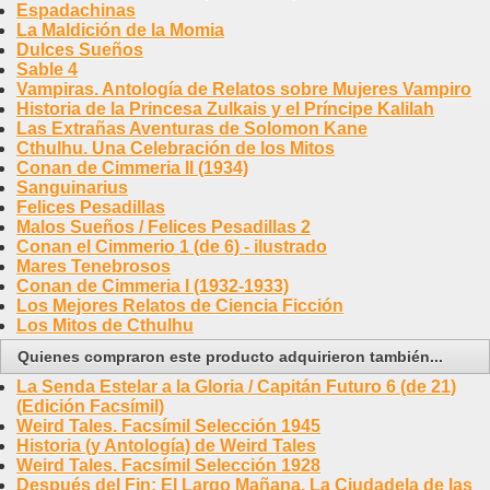
Espadachinas
La Maldición de la Momia
Dulces Sueños
Sable 4
Vampiras. Antología de Relatos sobre Mujeres Vampiro
Historia de la Princesa Zulkais y el Príncipe Kalilah
Las Extrañas Aventuras de Solomon Kane
Cthulhu. Una Celebración de los Mitos
Conan de Cimmeria II (1934)
Sanguinarius
Felices Pesadillas
Malos Sueños / Felices Pesadillas 2
Conan el Cimmerio 1 (de 6) - ilustrado
Mares Tenebrosos
Conan de Cimmeria I (1932-1933)
Los Mejores Relatos de Ciencia Ficción
Los Mitos de Cthulhu
Quienes compraron este producto adquirieron también...
La Senda Estelar a la Gloria / Capitán Futuro 6 (de 21)
(Edición Facsímil)
Weird Tales. Facsímil Selección 1945
Historia (y Antología) de Weird Tales
Weird Tales. Facsímil Selección 1928
Después del Fin: El Largo Mañana. La Ciudadela de las