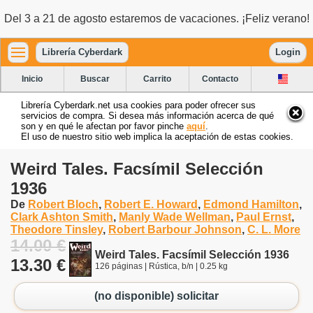
Del 3 a 21 de agosto estaremos de vacaciones. ¡Feliz verano!
Librería Cyberdark
Login
Inicio
Buscar
Carrito
Contacto
Librería Cyberdark.net usa cookies para poder ofrecer sus
servicios de compra. Si desea más información acerca de qué
son y en qué le afectan por favor pinche
aquí
.
El uso de nuestro sitio web implica la aceptación de estas cookies.
Weird Tales. Facsímil Selección
1936
De
Robert Bloch
,
Robert E. Howard
,
Edmond Hamilton
,
Clark Ashton Smith
,
Manly Wade Wellman
,
Paul Ernst
,
Theodore Tinsley
,
Robert Barbour Johnson
,
C. L. More
14.00 €
Weird Tales. Facsímil Selección 1936
13.30 €
126 páginas | Rústica, b/n | 0.25 kg
(no disponible) solicitar