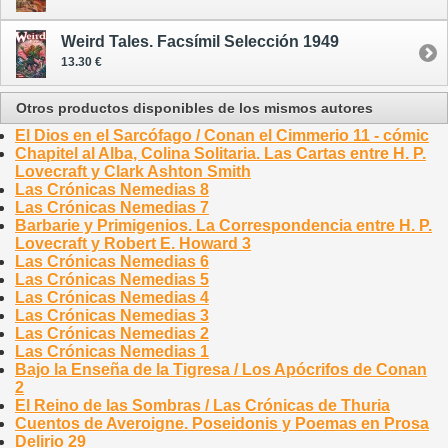
Weird Tales. Facsímil Selección 1949
13.30 €
Otros productos disponibles de los mismos autores
El Dios en el Sarcófago / Conan el Cimmerio 11 - cómic
Chapitel al Alba, Colina Solitaria. Las Cartas entre H. P.
Lovecraft y Clark Ashton Smith
Las Crónicas Nemedias 8
Las Crónicas Nemedias 7
Barbarie y Primigenios. La Correspondencia entre H. P.
Lovecraft y Robert E. Howard 3
Las Crónicas Nemedias 6
Las Crónicas Nemedias 5
Las Crónicas Nemedias 4
Las Crónicas Nemedias 3
Las Crónicas Nemedias 2
Las Crónicas Nemedias 1
Bajo la Enseña de la Tigresa / Los Apócrifos de Conan
2
El Reino de las Sombras / Las Crónicas de Thuria
Cuentos de Averoigne. Poseidonis y Poemas en Prosa
Delirio 29