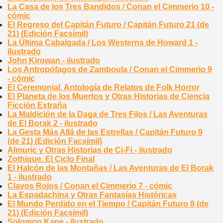
La Casa de los Tres Bandidos / Conan el Cimmerio 10 -
cómic
El Regreso del Capitán Futuro / Capitán Futuro 21 (de
21) (Edición Facsímil)
La Última Cabalgada / Los Westerns de Howard 1 -
ilustrado
John Kirowan - ilustrado
Los Antropófagos de Zamboula / Conan el Cimmerio 9
- cómic
El Ceremonial. Antología de Relatos de Folk Horror
El Planeta de los Muertos y Otras Historias de Ciencia
Ficción Extraña
La Maldición de la Daga de Tres Filos / Las Aventuras
de El Borak 2 - ilustrado
La Gesta Más Allá de las Estrellas / Capitán Futuro 9
(de 21) (Edición Facsímil)
Almuric y Otras Historias de Ci-Fi - ilustrado
Zothique. El Ciclo Final
El Halcón de las Montañas / Las Aventuras de El Borak
1 - ilustrado
Clavos Rojos / Conan el Cimmerio 7 - cómic
La Espadachina y Otras Fantasías Históricas
El Mundo Perdido en el Tiempo / Capitán Futuro 8 (de
21) (Edición Facsímil)
Solomon Kane - ilustrado