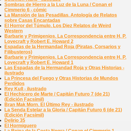
Sombras de Hierro a la Luz de la Luna / Conan el
Cimmerio 6 - cómic
La Mansión de las Pesadillas. Antología de Relatos
sobre Casas Encantadas
El Horror del Túmulo. Los Diez Relatos de Weird
Western
Barbarie y Primigenios. La Correspondencia entre H. P.
Lovecraft y Robert E. Howard 2
Espadas de la Hermandad Roja (Piratas, Corsarios y
Filibusteros)
Barbarie y Primigenios. La Correspondencia entre H. P.
Lovecraft y Robert E. Howard 1
Las Espadas de la Hermandad Roja y Otras Historias -
ilustrado
La Princesa del Fuego y Otras Historias de Mundos
Perdidos
Rey Kull - ilustrado
El Hechicero de Marte / Capitán Futuro 7 (de 21)
(Edición Facsímil)
Bran Mak Morn. El Último Rey - ilustrado
La Senda Estelar a la Gloria / Capitán Futuro 6 (de 21)
(Edición Facsímil)
Delirio 35
El Hormiguero
La Reina de la Costa Negra / Conan el Cimmerio 1 -