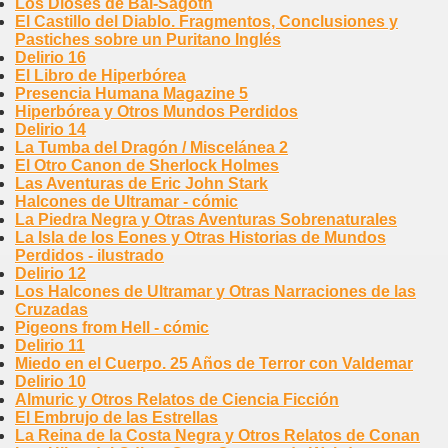
Los Dioses de Bal-Sagoth
El Castillo del Diablo. Fragmentos, Conclusiones y
Pastiches sobre un Puritano Inglés
Delirio 16
El Libro de Hiperbórea
Presencia Humana Magazine 5
Hiperbórea y Otros Mundos Perdidos
Delirio 14
La Tumba del Dragón / Miscelánea 2
El Otro Canon de Sherlock Holmes
Las Aventuras de Eric John Stark
Halcones de Ultramar - cómic
La Piedra Negra y Otras Aventuras Sobrenaturales
La Isla de los Eones y Otras Historias de Mundos
Perdidos - ilustrado
Delirio 12
Los Halcones de Ultramar y Otras Narraciones de las
Cruzadas
Pigeons from Hell - cómic
Delirio 11
Miedo en el Cuerpo. 25 Años de Terror con Valdemar
Delirio 10
Almuric y Otros Relatos de Ciencia Ficción
El Embrujo de las Estrellas
La Reina de la Costa Negra y Otros Relatos de Conan