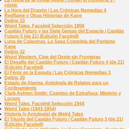
cómic
La Hora del Dragón / Las Crónicas Nemedias 4
Redflame y Otras Historias de Kane
Delirio 33
Weird Tales. Facsímil Selección 1950
Capitán Futuro y las Siete Gemas del Espacio / Capitán
Futuro 5 (de 21) (Edición Facsímil)
Luna de Calaveras. La Saga Completa del Puritano
Kane
Delirio 32
Weird Western. Cine del Oeste sin Fronteras
El Desafío del Capitán Futuro / Capitán Futuro 4 (de 21)
(Edición Facsímil)
El Fénix en la Espada / Las Crónicas Nemedias 3
Delirio 30
Estado de Alarma. Antología de Relatos para un
Confinamiento
Clark Ashton Smith: Cuentos de Extrañeza, Misterio y
Locura
Weird Tales. Facsímil Selección 1944
Weird Tales (1943-1954)
Historia (y Antología) de Weird Tales
El Triunfo del Capitán Futuro / Capitán Futuro 3 (de 21)
(Edición Facsímil)