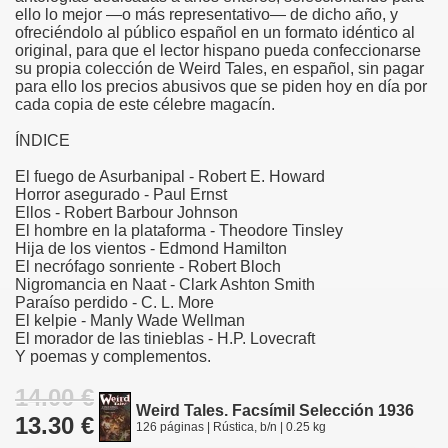
ello lo mejor —o más representativo— de dicho año, y
ofreciéndolo al público español en un formato idéntico al
original, para que el lector hispano pueda confeccionarse
su propia colección de Weird Tales, en español, sin pagar
para ello los precios abusivos que se piden hoy en día por
cada copia de este célebre magacín.
ÍNDICE
El fuego de Asurbanipal - Robert E. Howard
Horror asegurado - Paul Ernst
Ellos - Robert Barbour Johnson
El hombre en la plataforma - Theodore Tinsley
Hija de los vientos - Edmond Hamilton
El necrófago sonriente - Robert Bloch
Nigromancia en Naat - Clark Ashton Smith
Paraíso perdido - C. L. More
El kelpie - Manly Wade Wellman
El morador de las tinieblas - H.P. Lovecraft
Y poemas y complementos.
14.00 €
Weird Tales. Facsímil Selección 1936
13.30 €
126 páginas | Rústica, b/n | 0.25 kg