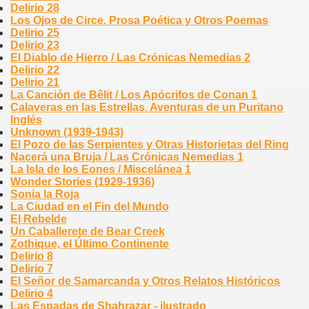
Delirio 28
Los Ojos de Circe. Prosa Poética y Otros Poemas
Delirio 25
Delirio 23
El Diablo de Hierro / Las Crónicas Nemedias 2
Delirio 22
Delirio 21
La Canción de Bêlit / Los Apócrifos de Conan 1
Calaveras en las Estrellas. Aventuras de un Puritano
Inglés
Unknown (1939-1943)
El Pozo de las Serpientes y Otras Historietas del Ring
Nacerá una Bruja / Las Crónicas Nemedias 1
La Isla de los Eones / Miscelánea 1
Wonder Stories (1929-1936)
Sonia la Roja
La Ciudad en el Fin del Mundo
El Rebelde
Un Caballerete de Bear Creek
Zothique, el Último Continente
Delirio 8
Delirio 7
El Señor de Samarcanda y Otros Relatos Históricos
Delirio 4
Las Espadas de Shahrazar - ilustrado