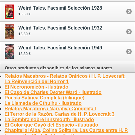
Weird Tales. Facsímil Selección 1928
13.30 €
Weird Tales. Facsímil Selección 1932
13.30 €
Weird Tales. Facsímil Selección 1949
13.30 €
Otros productos disponibles de los mismos autores
Relatos Macabros - Relatos Oníricos / H. P. Lovecraft:
La Reinvención del Horror 1
El Necronomicón - ilustrado
El Caso de Charles Dexter Ward - ilustrado
Poesía Satírica Completa (bilingüe)
La Llamada de Cthulhu - ilustrado
Relatos Macabros / Narrativa Completa I
El Terror de la Razón. Cartas de H. P. Lovecraft 3
La Sombra sobre Innsmouth - ilustrado
El Color que Cayó del Espacio - ilustrado
Chapitel al Alba, Colina Solitaria. Las Cartas entre H. P.