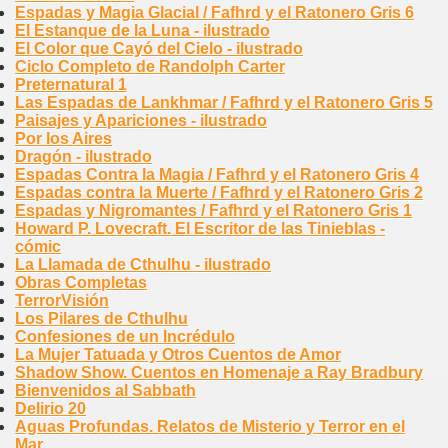
Espadas y Magia Glacial / Fafhrd y el Ratonero Gris 6
El Estanque de la Luna - ilustrado
El Color que Cayó del Cielo - ilustrado
Ciclo Completo de Randolph Carter
Preternatural 1
Las Espadas de Lankhmar / Fafhrd y el Ratonero Gris 5
Paisajes y Apariciones - ilustrado
Por los Aires
Dragón - ilustrado
Espadas Contra la Magia / Fafhrd y el Ratonero Gris 4
Espadas contra la Muerte / Fafhrd y el Ratonero Gris 2
Espadas y Nigromantes / Fafhrd y el Ratonero Gris 1
Howard P. Lovecraft. El Escritor de las Tinieblas -
cómic
La Llamada de Cthulhu - ilustrado
Obras Completas
TerrorVisión
Los Pilares de Cthulhu
Confesiones de un Incrédulo
La Mujer Tatuada y Otros Cuentos de Amor
Shadow Show. Cuentos en Homenaje a Ray Bradbury
Bienvenidos al Sabbath
Delirio 20
Aguas Profundas. Relatos de Misterio y Terror en el
Mar