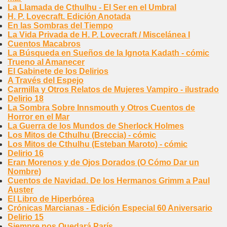
La Llamada de Cthulhu - El Ser en el Umbral
H. P. Lovecraft. Edición Anotada
En las Sombras del Tiempo
La Vida Privada de H. P. Lovecraft / Miscelánea I
Cuentos Macabros
La Búsqueda en Sueños de la Ignota Kadath - cómic
Trueno al Amanecer
El Gabinete de los Delirios
A Través del Espejo
Carmilla y Otros Relatos de Mujeres Vampiro - ilustrado
Delirio 18
La Sombra Sobre Innsmouth y Otros Cuentos de
Horror en el Mar
La Guerra de los Mundos de Sherlock Holmes
Los Mitos de Cthulhu (Breccia) - cómic
Los Mitos de Cthulhu (Esteban Maroto) - cómic
Delirio 16
Eran Morenos y de Ojos Dorados (O Cómo Dar un
Nombre)
Cuentos de Navidad. De los Hermanos Grimm a Paul
Auster
El Libro de Hiperbórea
Crónicas Marcianas - Edición Especial 60 Aniversario
Delirio 15
Siempre nos Quedará París