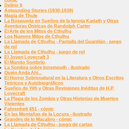
cómic
Delirio 9
Astounding Stories (1930-1939)
Magia de Thule
La Búsqueda en Sueños de la Ignota Kadath y Otras
Aventuras Oníricas de Randolph Carter
El Arte de los Mitos de Cthulhu
Los Nuevos Mitos de Cthulhu
La Llamada de Cthulhu - Pantalla del Guardián - juego
de rol
La Llamada de Cthulhu - juego de rol
El Joven Lovecraft 3
El Mundo Sombrío
La Sombra sobre Innsmouth - ilustrado
Quién Anda Ahí...
El Horror Sobrenatural en la Literatura y Otros Escritos
Teóricos y Autobiográficos
Sueños de Yith y Otras Revisiones Inéditas de H.P.
Lovecraft
La Plaga de los Zombis y Otras Historias de Muertos
Vivientes
Fahrenheit 451 - cómic
En las Montañas de la Locura - ilustrado
Grandes de lo Macabro - cómic
La Llamada de Cthulhu - juego de cartas