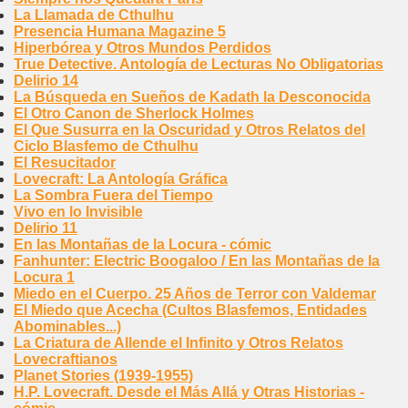
La Llamada de Cthulhu
Presencia Humana Magazine 5
Hiperbórea y Otros Mundos Perdidos
True Detective. Antología de Lecturas No Obligatorias
Delirio 14
La Búsqueda en Sueños de Kadath la Desconocida
El Otro Canon de Sherlock Holmes
El Que Susurra en la Oscuridad y Otros Relatos del
Ciclo Blasfemo de Cthulhu
El Resucitador
Lovecraft: La Antología Gráfica
La Sombra Fuera del Tiempo
Vivo en lo Invisible
Delirio 11
En las Montañas de la Locura - cómic
Fanhunter: Electric Boogaloo / En las Montañas de la
Locura 1
Miedo en el Cuerpo. 25 Años de Terror con Valdemar
El Miedo que Acecha (Cultos Blasfemos, Entidades
Abominables...)
La Criatura de Allende el Infinito y Otros Relatos
Lovecraftianos
Planet Stories (1939-1955)
H.P. Lovecraft. Desde el Más Allá y Otras Historias -