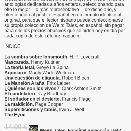
antologías dedicadas a años enteros, seleccionando para
ello lo mejor —o más representativo— de dicho año, y
ofreciéndolo al público español en un formato idéntico al
original, para que el lector hispano pueda confeccionarse
su propia colección de Weird Tales, en español, sin pagar
para ello los precios abusivos que se piden hoy en día por
cada copia de este célebre magacín.
ÍNDICE
La sombra sobre Innsmouth
, H. P. Lovecraft
Mascarada
, Henry Kuttner
La teoría letal
, Greye La Spina
Aquelarre
, Manly Wade Wellman
Una cuestión de etiqueta
, Robert Bloch
La Mansión Araña
, Fritz Leiber
¿Quiénes son los vivos?
, Clark Ashton Smith
El candelabro
, Ray Bradbury
El soñador en el desierto
, Francis Flagg
La maldición
, Page Cooper
Supersiticiones y tabús
, Irwin J. Well
The Eyrie
14.00 €
Weird Tales. Facsímil Selección 1942