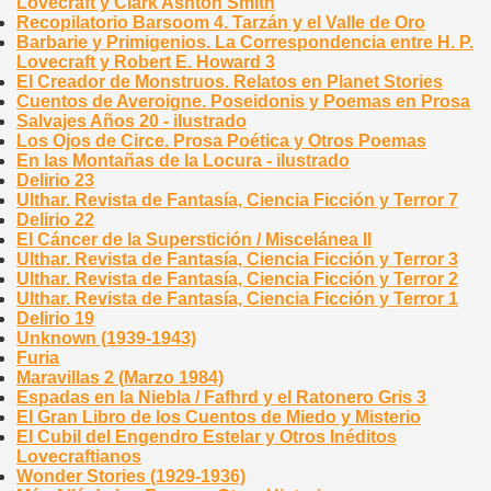
Lovecraft y Clark Ashton Smith
Recopilatorio Barsoom 4. Tarzán y el Valle de Oro
Barbarie y Primigenios. La Correspondencia entre H. P.
Lovecraft y Robert E. Howard 3
El Creador de Monstruos. Relatos en Planet Stories
Cuentos de Averoigne. Poseidonis y Poemas en Prosa
Salvajes Años 20 - ilustrado
Los Ojos de Circe. Prosa Poética y Otros Poemas
En las Montañas de la Locura - ilustrado
Delirio 23
Ulthar. Revista de Fantasía, Ciencia Ficción y Terror 7
Delirio 22
El Cáncer de la Superstición / Miscelánea II
Ulthar. Revista de Fantasía, Ciencia Ficción y Terror 3
Ulthar. Revista de Fantasía, Ciencia Ficción y Terror 2
Ulthar. Revista de Fantasía, Ciencia Ficción y Terror 1
Delirio 19
Unknown (1939-1943)
Furia
Maravillas 2 (Marzo 1984)
Espadas en la Niebla / Fafhrd y el Ratonero Gris 3
El Gran Libro de los Cuentos de Miedo y Misterio
El Cubil del Engendro Estelar y Otros Inéditos
Lovecraftianos
Wonder Stories (1929-1936)