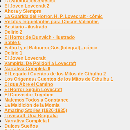
La Sombra del Asesino
El Joven Lovecraft 2
Ahora y Siempre
La Guarida del Horror. H. P. Lovecraft - cómic
Relatos Inquietantes para Chicos Valientes
Bestiario - ilustrado
Delirio 2
El Horror de Dunwich - ilustrado
Sable 6
Fafhrd y el Ratonero Gris (Integral) - cómic
Delirio 1
El Joven Lovecraft
Vampiria. De Polidori a Lovecraft
Narrativa Completa II
El Legado / Cuentos de los Mitos de Cthulhu 2
Los Orígenes / Cuentos de los Mitos de Cthulhu 1
El que Abre el Camino
El Horror Según Lovecraft
El Convector Toynbee
Matemos Todos a Constance
La Maldición de la Momia
Amazing Stories (1926-1935)
Lovecraft. Una Biografía
Narrativa Completa I
Dulces Sueños