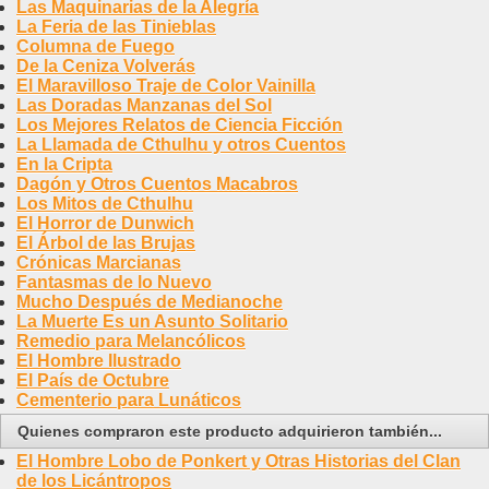
Las Maquinarias de la Alegría
La Feria de las Tinieblas
Columna de Fuego
De la Ceniza Volverás
El Maravilloso Traje de Color Vainilla
Las Doradas Manzanas del Sol
Los Mejores Relatos de Ciencia Ficción
La Llamada de Cthulhu y otros Cuentos
En la Cripta
Dagón y Otros Cuentos Macabros
Los Mitos de Cthulhu
El Horror de Dunwich
El Árbol de las Brujas
Crónicas Marcianas
Fantasmas de lo Nuevo
Mucho Después de Medianoche
La Muerte Es un Asunto Solitario
Remedio para Melancólicos
El Hombre Ilustrado
El País de Octubre
Cementerio para Lunáticos
Quienes compraron este producto adquirieron también...
El Hombre Lobo de Ponkert y Otras Historias del Clan
de los Licántropos