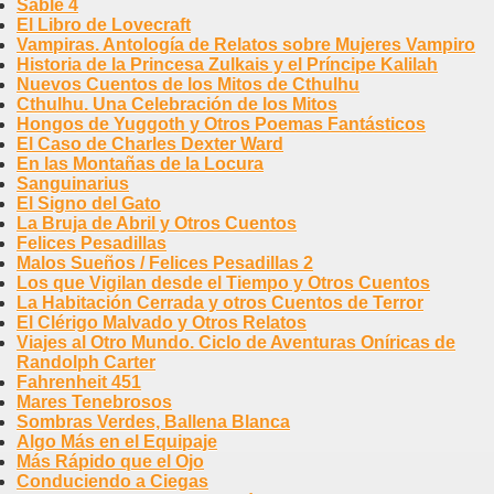
Sable 4
El Libro de Lovecraft
Vampiras. Antología de Relatos sobre Mujeres Vampiro
Historia de la Princesa Zulkais y el Príncipe Kalilah
Nuevos Cuentos de los Mitos de Cthulhu
Cthulhu. Una Celebración de los Mitos
Hongos de Yuggoth y Otros Poemas Fantásticos
El Caso de Charles Dexter Ward
En las Montañas de la Locura
Sanguinarius
El Signo del Gato
La Bruja de Abril y Otros Cuentos
Felices Pesadillas
Malos Sueños / Felices Pesadillas 2
Los que Vigilan desde el Tiempo y Otros Cuentos
La Habitación Cerrada y otros Cuentos de Terror
El Clérigo Malvado y Otros Relatos
Viajes al Otro Mundo. Ciclo de Aventuras Oníricas de
Randolph Carter
Fahrenheit 451
Mares Tenebrosos
Sombras Verdes, Ballena Blanca
Algo Más en el Equipaje
Más Rápido que el Ojo
Conduciendo a Ciegas