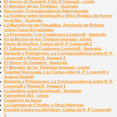
El Horror de Dunwich 1 (de 3) (manga) - cómic
El Morador de las Tinieblas - ilustrado
Recuerdo: Correspondencia Seleccionada
La Sombra sobre Innsmouth y Otros Relatos de Horror
en el Mar - ilustrado
La Mansión de las Pesadillas. Antología de Relatos
sobre Casas Encantadas
La Ceremonia / Los Cuadernos Lovecraft - ilustrado
En la Noche de los Tiempos (manga) - cómic
Diario de Sueños. Cartas de H. P. Lovecraft 2
El Sabueso / Los Cuadernos Lovecraft - ilustrado
Barbarie y Primigenios. La Correspondencia entre H. P.
Lovecraft y Robert E. Howard 2
El Horror de Dunwich - ilustrado
El Morador de las Tinieblas (manga) - cómic
Soledad Necesaria. Las Cartas entre H. P. Lovecraft y
August Derleth
Barbarie y Primigenios. La Correspondencia entre H. P.
Lovecraft y Robert E. Howard 1
La Sombra sobre Innsmouth - ilustrado
Fahrenheit 451 - cómic
Cuaderno de Ideas
La Llamada de Cthulhu y Otras Historias
Escribir Contra los Hombres. Cartas de H. P. Lovecraft
1