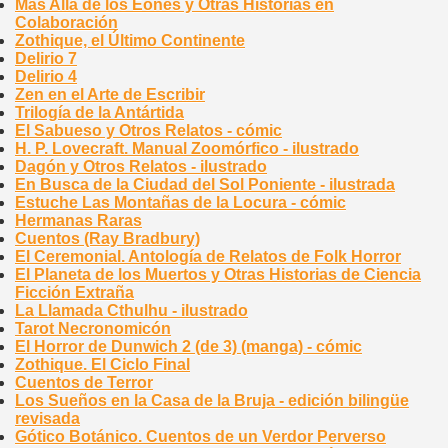
Más Allá de los Eones y Otras Historias en
Colaboración
Zothique, el Último Continente
Delirio 7
Delirio 4
Zen en el Arte de Escribir
Trilogía de la Antártida
El Sabueso y Otros Relatos - cómic
H. P. Lovecraft. Manual Zoomórfico - ilustrado
Dagón y Otros Relatos - ilustrado
En Busca de la Ciudad del Sol Poniente - ilustrada
Estuche Las Montañas de la Locura - cómic
Hermanas Raras
Cuentos (Ray Bradbury)
El Ceremonial. Antología de Relatos de Folk Horror
El Planeta de los Muertos y Otras Historias de Ciencia
Ficción Extraña
La Llamada Cthulhu - ilustrado
Tarot Necronomicón
El Horror de Dunwich 2 (de 3) (manga) - cómic
Zothique. El Ciclo Final
Cuentos de Terror
Los Sueños en la Casa de la Bruja - edición bilingüe
revisada
Gótico Botánico. Cuentos de un Verdor Perverso