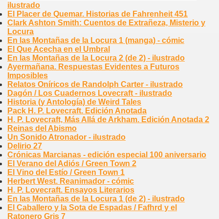
ilustrado
El Placer de Quemar. Historias de Fahrenheit 451
Clark Ashton Smith: Cuentos de Extrañeza, Misterio y
Locura
En las Montañas de la Locura 1 (manga) - cómic
El Que Acecha en el Umbral
En las Montañas de la Locura 2 (de 2) - ilustrado
Ayermañana. Respuestas Evidentes a Futuros
Imposibles
Relatos Oníricos de Randolph Carter - ilustrado
Dagón / Los Cuadernos Lovecraft - ilustrado
Historia (y Antología) de Weird Tales
Pack H. P. Lovecraft. Edición Anotada
H. P. Lovecraft, Más Allá de Arkham. Edición Anotada 2
Reinas del Abismo
Un Sonido Atronador - ilustrado
Delirio 27
Crónicas Marcianas - edición especial 100 aniversario
El Verano del Adiós / Green Town 2
El Vino del Estío / Green Town 1
Herbert West. Reanimador - cómic
H. P. Lovecraft. Ensayos Literarios
En las Montañas de la Locura 1 (de 2) - ilustrado
El Caballero y la Sota de Espadas / Fafhrd y el
Ratonero Gris 7