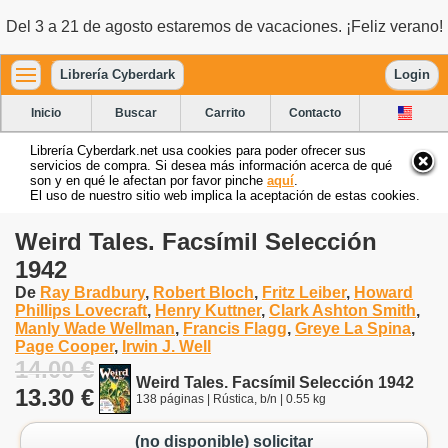
Del 3 a 21 de agosto estaremos de vacaciones. ¡Feliz verano!
Librería Cyberdark
Login
Inicio
Buscar
Carrito
Contacto
Librería Cyberdark.net usa cookies para poder ofrecer sus
servicios de compra. Si desea más información acerca de qué
son y en qué le afectan por favor pinche
aquí
.
El uso de nuestro sitio web implica la aceptación de estas cookies.
Weird Tales. Facsímil Selección
1942
De
Ray Bradbury
,
Robert Bloch
,
Fritz Leiber
,
Howard
Phillips Lovecraft
,
Henry Kuttner
,
Clark Ashton Smith
,
Manly Wade Wellman
,
Francis Flagg
,
Greye La Spina
,
Page Cooper
,
Irwin J. Well
14.00 €
Weird Tales. Facsímil Selección 1942
13.30 €
138 páginas | Rústica, b/n | 0.55 kg
(no disponible) solicitar