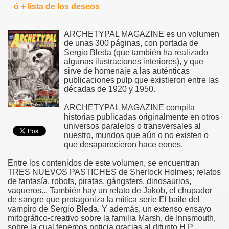
ó + lista de los deseos
ARCHETYPAL MAGAZINE es un volumen
de unas 300 páginas, con portada de
Sergio Bleda (que también ha realizado
algunas ilustraciones interiores), y que
sirve de homenaje a las auténticas
publicaciones pulp que existieron entre las
décadas de 1920 y 1950.
ARCHETYPAL MAGAZINE compila
historias publicadas originalmente en otros
universos paralelos o transversales al
nuestro, mundos que aún o no existen o
que desaparecieron hace eones.
Entre los contenidos de este volumen, se encuentran
TRES NUEVOS PASTICHES de Sherlock Holmes; relatos
de fantasía, robots, piratas, gángsters, dinosaurios,
vaqueros... También hay un relato de Jakob, el chupador
de sangre que protagoniza la mítica serie El baile del
vampiro de Sergio Bleda. Y además, un extenso ensayo
mitográfico-creativo sobre la familia Marsh, de Innsmouth,
sobre la cual tenemos noticia gracias al difunto H.P.