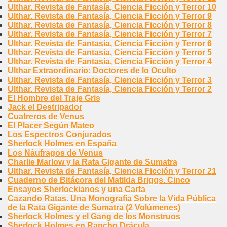
Ulthar. Revista de Fantasía, Ciencia Ficción y Terror 10
Ulthar. Revista de Fantasía, Ciencia Ficción y Terror 9
Ulthar. Revista de Fantasía, Ciencia Ficción y Terror 8
Ulthar. Revista de Fantasía, Ciencia Ficción y Terror 7
Ulthar. Revista de Fantasía, Ciencia Ficción y Terror 6
Ulthar. Revista de Fantasía, Ciencia Ficción y Terror 5
Ulthar. Revista de Fantasía, Ciencia Ficción y Terror 4
Ulthar Extraordinario: Doctores de lo Oculto
Ulthar. Revista de Fantasía, Ciencia Ficción y Terror 3
Ulthar. Revista de Fantasía, Ciencia Ficción y Terror 2
El Hombre del Traje Gris
Jack el Destripador
Cuatreros de Venus
El Placer Según Mateo
Los Espectros Conjurados
Sherlock Holmes en España
Los Náufragos de Venus
Charlie Marlow y la Rata Gigante de Sumatra
Ulthar. Revista de Fantasía, Ciencia Ficción y Terror 21
Cuaderno de Bitácora del Matilda Briggs. Cinco
Ensayos Sherlockianos y una Carta
Cazando Ratas. Una Monografía Sobre la Vida Pública
de la Rata Gigante de Sumatra (2 Volúmenes)
Sherlock Holmes y el Gang de los Monstruos
Sherlock Holmes en Rancho Drácula