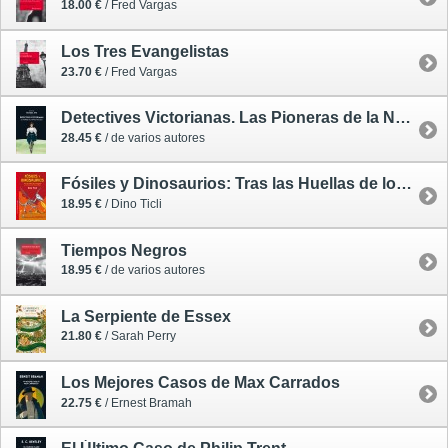
18.00 €
/ Fred Vargas
Los Tres Evangelistas
23.70 €
/ Fred Vargas
Detectives Victorianas. Las Pioneras de la Novela Policiaca
28.45 €
/ de varios autores
Fósiles y Dinosaurios: Tras las Huellas de los Dragones y de Otras Criaturas Increíbles
18.95 €
/ Dino Ticli
Tiempos Negros
18.95 €
/ de varios autores
La Serpiente de Essex
21.80 €
/ Sarah Perry
Los Mejores Casos de Max Carrados
22.75 €
/ Ernest Bramah