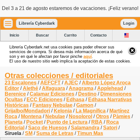
Del 3 a 21 de agosto estaremos de vacaciones. ¡Feliz verano!
Librería Cyberdark
Login
Inicio
Buscar
Carrito
Contacto
Librería Cyberdark.net usa cookies para poder ofrecer sus
servicios de compra. Si desea más información acerca de qué
son y en qué le afectan por favor pinche
aquí
.
El uso de nuestro sitio web implica la aceptación de estas cookies.
Otras colecciones / editoriales
23 Escalones
/
AEFCFT
/
AJEC
/
Alberto López Aroca
Editor
/
Alethé
/
Alfaguara
/
Anagrama
/
Applehead
/
Berenice
/
Calamar Ediciones
/
Destino
/
Dimensiones
Ocultas
/
ECC Ediciones
/
Edhasa
/
Edhasa Narrativas
Históricas
/
Fantasy Nebulae
/
Gamon
/
Grijalbo/Mondadori
/
Kelonia
/
La Magnífica
/
Martínez
Roca
/
Montena
/
Nebulae
/
Nosolorol
/
Otros
/
Pàmies
/
Planeta
/
Pocket
/
Punto de Lectura
/
RBA
/
Roca
Editorial
/
Saco de Huesos
/
Salamandra
/
Satori
/
Siruela
/
SM
/
Suma de Letras
/
Timun Mas