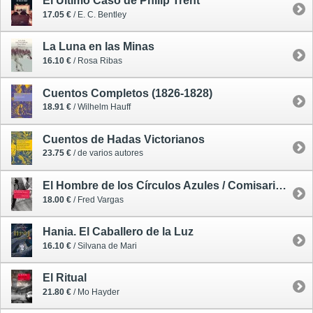
El Último Caso de Philip Trent
17.05 €
/ E. C. Bentley
La Luna en las Minas
16.10 €
/ Rosa Ribas
Cuentos Completos (1826-1828)
18.91 €
/ Wilhelm Hauff
Cuentos de Hadas Victorianos
23.75 €
/ de varios autores
El Hombre de los Círculos Azules / Comisario Adamsberg 1 - rústica
18.00 €
/ Fred Vargas
Hania. El Caballero de la Luz
16.10 €
/ Silvana de Mari
El Ritual
21.80 €
/ Mo Hayder