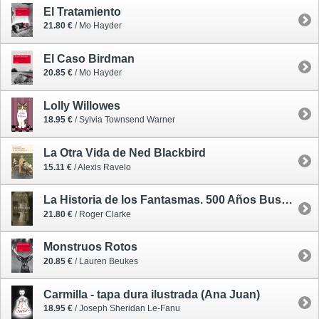
El Tratamiento
21.80 €
/ Mo Hayder
El Caso Birdman
20.85 €
/ Mo Hayder
Lolly Willowes
18.95 €
/ Sylvia Townsend Warner
La Otra Vida de Ned Blackbird
15.11 €
/ Alexis Ravelo
La Historia de los Fantasmas. 500 Años Buscando Pruebas
21.80 €
/ Roger Clarke
Monstruos Rotos
20.85 €
/ Lauren Beukes
Carmilla - tapa dura ilustrada (Ana Juan)
18.95 €
/ Joseph Sheridan Le-Fanu