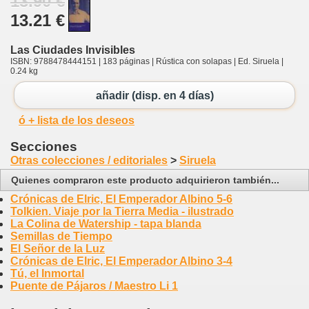
13.90 €
13.21 €
Las Ciudades Invisibles
ISBN: 9788478444151 | 183 páginas | Rústica con solapas | Ed. Siruela |
0.24 kg
añadir (disp. en 4 días)
ó + lista de los deseos
Secciones
Otras colecciones / editoriales
>
Siruela
Quienes compraron este producto adquirieron también...
Crónicas de Elric, El Emperador Albino 5-6
Tolkien. Viaje por la Tierra Media - ilustrado
La Colina de Watership - tapa blanda
Semillas de Tiempo
El Señor de la Luz
Crónicas de Elric, El Emperador Albino 3-4
Tú, el Inmortal
Puente de Pájaros / Maestro Li 1