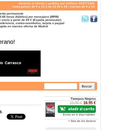
Atención al cliente y pedidos por teléfono: 913771344
lunes-jueves de 9 a 14 y de 15:30 a 18 / viernes de 9 a 13
ento permanente
4-48 horas (hábiles) por mensajero (MRW)
 envío a partir de 69 € (España peninsular)
sferencia, contra-reembolso, tarjeta o paypal
gida en nuestra oficina de Madrid
erano!
Tiempos Negros
19.95 €
18.95 €
is
,
Envío en 4 días hábiles
+ lista de los deseos