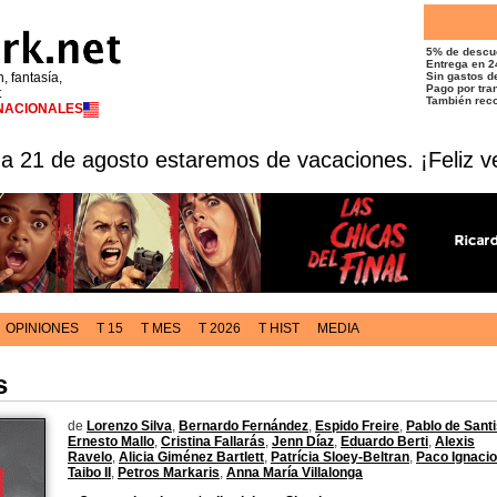
5% de descu
Entrega en 2
n, fantasía,
Sin gastos de
Pago por tran
t
También reco
RNACIONALES
 a 21 de agosto estaremos de vacaciones. ¡Feliz v
OPINIONES
T 15
T MES
T 2026
T HIST
MEDIA
s
de
Lorenzo Silva
,
Bernardo Fernández
,
Espido Freire
,
Pablo de Sant
Ernesto Mallo
,
Cristina Fallarás
,
Jenn Díaz
,
Eduardo Berti
,
Alexis
Ravelo
,
Alicia Giménez Bartlett
,
Patrícia Sloey-Beltran
,
Paco Ignacio
Taibo II
,
Petros Markaris
,
Anna María Villalonga