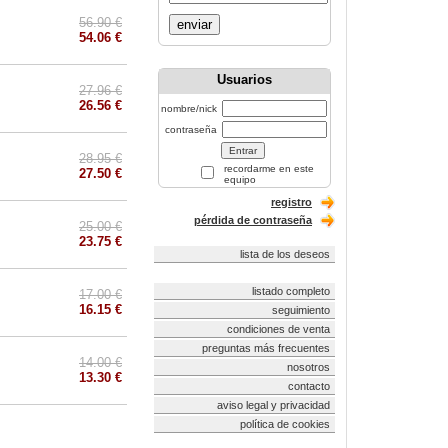
56.90 €
enviar
54.06 €
Usuarios
27.96 €
26.56 €
nombre/nick
contraseña
28.95 €
recordarme en este
27.50 €
equipo
registro
pérdida de contraseña
25.00 €
23.75 €
lista de los deseos
listado completo
17.00 €
16.15 €
seguimiento
condiciones de venta
preguntas más frecuentes
14.00 €
nosotros
13.30 €
contacto
aviso legal y privacidad
política de cookies