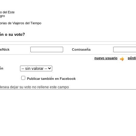
o del Este
egro
orias de Viajeros del Tiempo
ón o su voto?
e/Nick
Contraseña
nuevo usuario
pérd
ón
Publicar también en Facebook
 desea dejar su voto no rellene este campo