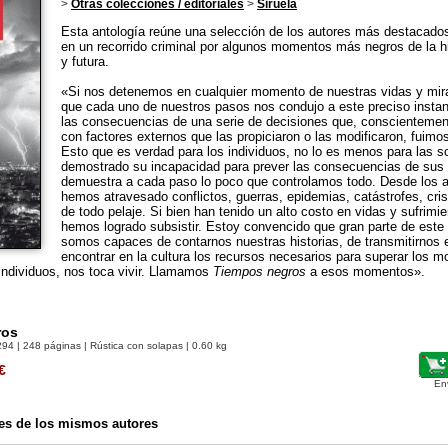
>
Otras colecciones / editoriales
>
Siruela
Esta antología reúne una selección de los autores más destacad
en un recorrido criminal por algunos momentos más negros de la h
y futura.
«Si nos detenemos en cualquier momento de nuestras vidas y mir
que cada uno de nuestros pasos nos condujo a este preciso insta
las consecuencias de una serie de decisiones que, conscienteme
con factores externos que las propiciaron o las modificaron, fuim
Esto que es verdad para los individuos, no lo es menos para las so
demostrado su incapacidad para prever las consecuencias de sus 
demuestra a cada paso lo poco que controlamos todo. Desde los a
hemos atravesado conflictos, guerras, epidemias, catástrofes, crisi
de todo pelaje. Si bien han tenido un alto costo en vidas y sufrim
hemos logrado subsistir. Estoy convencido que gran parte de este 
somos capaces de contarnos nuestras historias, de transmitirnos 
encontrar en la cultura los recursos necesarios para superar los m
ndividuos, nos toca vivir. Llamamos
Tiempos negros
a esos momentos».
ros
294
| 248 páginas | Rústica con solapas | 0.60 kg
€
En
es de los mismos autores