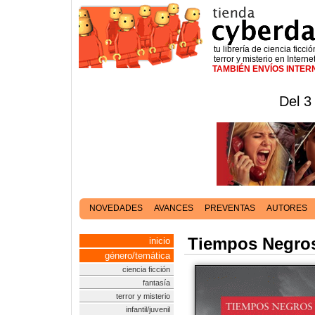
tu librería de ciencia ficció
terror y misterio en Interne
TAMBIÉN ENVÍOS INTE
Del 3
NOVEDADES
AVANCES
PREVENTAS
AUTORES
Tiempos Negro
inicio
género/temática
ciencia ficción
fantasía
terror y misterio
infantil/juvenil