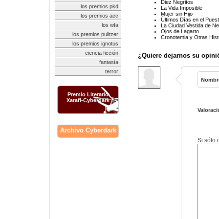
Diez Negritos
los premios pkd
La Vida Imposible
Mujer sin Hijo
los premios acc
Últimos Días en el Puest
los wfa
La Ciudad Vestida de N
Ojos de Lagarto
los premios pulitzer
Cronotemia y Otras Hist
los premios ignotus
ciencia ficción
¿Quiere dejarnos su opini
fantasía
terror
Nombr
Premio Literario
Xatafi-Cyberdark
Valoraci
Archivo Cyberdark
Si sólo