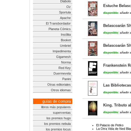
Diábolo
Estuche Belasc
Oz
Sportula
disponible:
añadir a
Apache
El Transbordador
Belascoarán Sh
Planeta Cómics
disponible:
añadir a
Insólita
Booket
Belascoarán Sh
Umbriel
Impedimenta
disponible:
añadir a
Gigamesh
Norma
Frankenstein R
Red Key
disponible:
añadir a
Duermevela
Panini
Otras editoriales
Las Biblioteca
Otros idiomas
disponible:
añadir a
guías de compra
King. Tributo a
libros más populares
disponible:
añadir a
superventas
los premios hugo
los premios nebula
El Palacio de Petko
La Otra Vida de Ned Bla
los premios locus