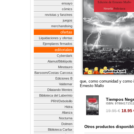
ensayo
cómics
revistas y fanzines
juegos
merchandising
ofertas
Liquidaciones y ofertas
Ejemplares firmados
editoriales
Cyberdark
Alamut/Bibliópolis
Minotauro
Barsoom/Costas Carcosa
Ediciones B
que, como comunidad y como i
Valdemar
Ernesto Mallo
Dilatando Mentes
Biblioteca del Laberinto
Tiempos Neg
PRH/Debolsillo
ISBN:
9788417151
Hidra
19.95 €
18.95
Alianza
Nocturna
Dolmen
Otros productos disponibl
Biblioteca Carfax