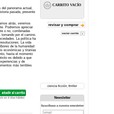
os del panorama actual,
istoria pasada, presente
amos atrás, veremos
revisar y comprar
nte. Podremos apreciar
nte o no, combinadas
vaciar carrito
os tomando por el camino.
ciedades. La política ha
resoluciones. La vida
lbores de la humanidad
s económicas y tiranías
iento, hasta el momento
éxito es debido a que
experiencias y de
omentos más terribles
ciencia ficción
,
thriller
Newsletter
vío en 4 días hábiles
Suscríbase a nuestra newsletter