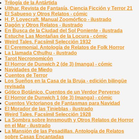
Trilogía de la Antártida
Ulthar. Revista de Fantasía, Ciencia Ficción y Terror 21
El Sabueso y Otros Relatos - cómic
H. P. Lovecraft. Manual Zoomórfico - ilustrado
Dagón y Otros Relatos - ilustrado
En Busca de la Ciudad del Sol Poniente - ilustrada
Estuche Las Montañas de la Locura - cómic
Weird Tales. Facsímil Selección 1932
El Ceremonial. Antología de Relatos de Folk Horror
La Llamada Cthulhu - ilustrado
Tarot Necronomicón
El Horror de Dunwich 2 (de 3) (manga) - cómic
Navidades de Miedo
Cuentos de Terror
Los Sueños en la Casa de la Bruja - edición bilingüe
revisada
Gótico Botánico. Cuentos de un Verdor Perverso
El Horror de Dunwich 1 (de 3) (manga) - cómic
Cuentos Victorianos de Fantasmas para Navidad
El Morador de las Tinieblas - ilustrado
Weird Tales. Facsímil Selección 1928
La Sombra sobre Innsmouth y Otros Relatos de Horror
en el Mar - ilustrado
La Mansión de las Pesadillas. Antología de Relatos
sobre Casas Encantadas