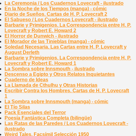
La Ceremonia / Los Cuadernos Lovecraft - ilustrado
En la Noche de los Tiempos (manga) - cómic
Diario de Sueños. Cartas de H. P. Lovecraft 2
El Sabueso / Los Cuadernos Lovecraft - ilustrado
Barbarie y Primigenios. La Correspondencia entre H. P.
Lovecraft y Robert E. Howard 2
El Horror de Dunwich - ilustrado
El Morador de las Tinieblas (manga) - cómic
Soledad Necesaria. Las Cartas entre H. P. Lovecraft y
August Derleth
Barbarie y Primigenios. La Correspondencia entre H. P.
Lovecraft y Robert E. Howard 1
La Sombra sobre Innsmouth - ilustrado
Descenso a Egipto y Otros Relatos Inquietantes
Cuaderno de Ideas
La Llamada de Cthulhu y Otras Historias
Escribir Contra los Hombres. Cartas de H. P. Lovecraft
1
La Sombra sobre Innsmouth (manga) - cómic
El Tío Silas
Pack Esenciales del Terror
Poesía Fantástica Completa (bilingüe)
Las Ratas de las Paredes / Los Cuadernos Lovecraft -
ilustrado
Weird Tales. Facsímil Selección 1950