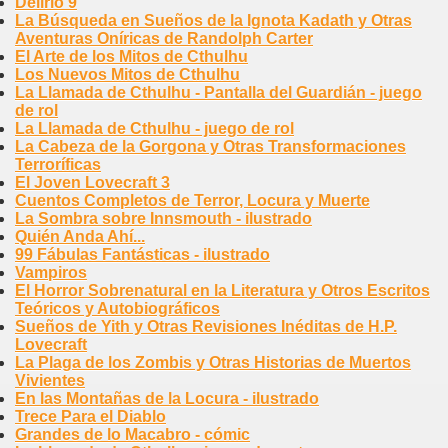
Delirio 9
La Búsqueda en Sueños de la Ignota Kadath y Otras
Aventuras Oníricas de Randolph Carter
El Arte de los Mitos de Cthulhu
Los Nuevos Mitos de Cthulhu
La Llamada de Cthulhu - Pantalla del Guardián - juego
de rol
La Llamada de Cthulhu - juego de rol
La Cabeza de la Gorgona y Otras Transformaciones
Terroríficas
El Joven Lovecraft 3
Cuentos Completos de Terror, Locura y Muerte
La Sombra sobre Innsmouth - ilustrado
Quién Anda Ahí...
99 Fábulas Fantásticas - ilustrado
Vampiros
El Horror Sobrenatural en la Literatura y Otros Escritos
Teóricos y Autobiográficos
Sueños de Yith y Otras Revisiones Inéditas de H.P.
Lovecraft
La Plaga de los Zombis y Otras Historias de Muertos
Vivientes
En las Montañas de la Locura - ilustrado
Trece Para el Diablo
Grandes de lo Macabro - cómic