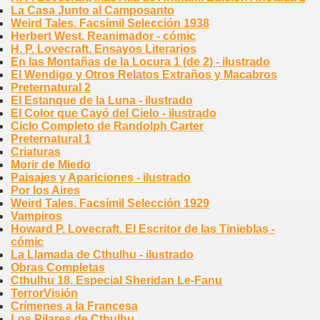
La Casa Junto al Camposanto
Weird Tales. Facsímil Selección 1938
Herbert West. Reanimador - cómic
H. P. Lovecraft. Ensayos Literarios
En las Montañas de la Locura 1 (de 2) - ilustrado
El Wendigo y Otros Relatos Extraños y Macabros
Preternatural 2
El Estanque de la Luna - ilustrado
El Color que Cayó del Cielo - ilustrado
Ciclo Completo de Randolph Carter
Preternatural 1
Criaturas
Morir de Miedo
Paisajes y Apariciones - ilustrado
Por los Aires
Weird Tales. Facsímil Selección 1929
Vampiros
Howard P. Lovecraft. El Escritor de las Tinieblas -
cómic
La Llamada de Cthulhu - ilustrado
Obras Completas
Cthulhu 18. Especial Sheridan Le-Fanu
TerrorVisión
Crímenes a la Francesa
Los Pilares de Cthulhu