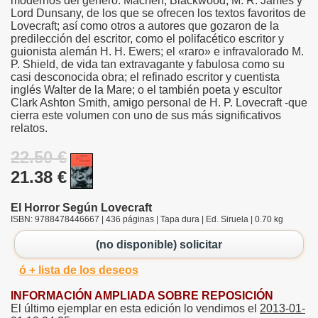
modernos del género: Machen, Blackwood, M. R. James y
Lord Dunsany, de los que se ofrecen los textos favoritos de
Lovecraft; así como otros a autores que gozaron de la
predilección del escritor, como el polifacético escritor y
guionista alemán H. H. Ewers; el «raro» e infravalorado M.
P. Shield, de vida tan extravagante y fabulosa como su
casi desconocida obra; el refinado escritor y cuentista
inglés Walter de la Mare; o el también poeta y escultor
Clark Ashton Smith, amigo personal de H. P. Lovecraft -que
cierra este volumen con uno de sus más significativos
relatos.
22.50 €
21.38 €
El Horror Según Lovecraft
ISBN: 9788478446667 | 436 páginas | Tapa dura | Ed. Siruela | 0.70 kg
(no disponible) solicitar
ó + lista de los deseos
INFORMACIÓN AMPLIADA SOBRE REPOSICIÓN
El último ejemplar en esta edición lo vendimos el
2013-01-