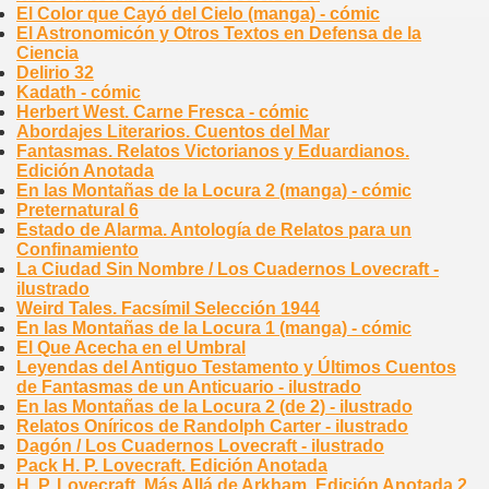
El Color que Cayó del Cielo (manga) - cómic
El Astronomicón y Otros Textos en Defensa de la
Ciencia
Delirio 32
Kadath - cómic
Herbert West. Carne Fresca - cómic
Abordajes Literarios. Cuentos del Mar
Fantasmas. Relatos Victorianos y Eduardianos.
Edición Anotada
En las Montañas de la Locura 2 (manga) - cómic
Preternatural 6
Estado de Alarma. Antología de Relatos para un
Confinamiento
La Ciudad Sin Nombre / Los Cuadernos Lovecraft -
ilustrado
Weird Tales. Facsímil Selección 1944
En las Montañas de la Locura 1 (manga) - cómic
El Que Acecha en el Umbral
Leyendas del Antiguo Testamento y Últimos Cuentos
de Fantasmas de un Anticuario - ilustrado
En las Montañas de la Locura 2 (de 2) - ilustrado
Relatos Oníricos de Randolph Carter - ilustrado
Dagón / Los Cuadernos Lovecraft - ilustrado
Pack H. P. Lovecraft. Edición Anotada
H. P. Lovecraft, Más Allá de Arkham. Edición Anotada 2