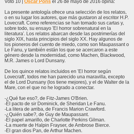
Voto 10 |
Oscar Pons
el 26 de mayo de 2016 opina:
La presente antología ofrece una selección de los relatos,
o en su lugar los autores, que más gustaron al escritor H.P.
Lovecraft. Como referencias se han tomado sus cartas y,
sobre todo, su ensayo 'El horror sobrenatural en la
literatura'. Los relatos abarcan desde las postrimerías del
siglo XIX, hasta principios del siglo XX. Hay algunos de
los pioneros del cuento de miedo, como son Maupassant o
Le Fanu, y también están los que se acercaron a este
género desde la modernidad, como Machen, Blackwood,
M.R. James o Lord Dunsany.
De los quince relatos incluidos en 'El horror según
Lovecraft', todos me han parecido una maravilla, excepto
el de Lord Dunsany (los tiene mejores), y el de Walter de la
Mare, con el que no he logrado a conectar.
-¿Qué fue eso?, de Fitz-James O'Brien.
-El pacto de sir Dominick, de Sheridan Le Fanu.
-La litera de arriba, de Francis Marion Crawford.
-¿Quién sabe?, de Guy de Maupassant.
-El papel amarillo, de Charlotte Perkins Gilman.
-La muerte de Halpin Frayser, de Ambrose Bierce.
-El gran dios Pan, de Arthur Machen.