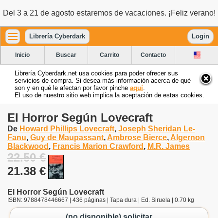
Del 3 a 21 de agosto estaremos de vacaciones. ¡Feliz verano!
Librería Cyberdark
Login
Inicio
Buscar
Carrito
Contacto
Librería Cyberdark.net usa cookies para poder ofrecer sus
servicios de compra. Si desea más información acerca de qué
son y en qué le afectan por favor pinche
aquí
.
El uso de nuestro sitio web implica la aceptación de estas cookies.
El Horror Según Lovecraft
De
Howard Phillips Lovecraft
,
Joseph Sheridan Le-
Fanu
,
Guy de Maupassant
,
Ambrose Bierce
,
Algernon
Blackwood
,
Francis Marion Crawford
,
M.R. James
22.50 €
21.38 €
El Horror Según Lovecraft
ISBN: 9788478446667 | 436 páginas | Tapa dura | Ed. Siruela | 0.70 kg
(no disponible) solicitar