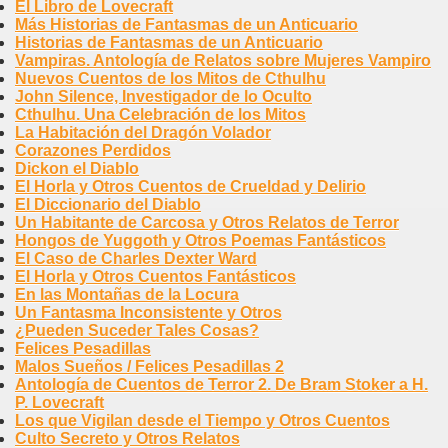
El Libro de Lovecraft
Más Historias de Fantasmas de un Anticuario
Historias de Fantasmas de un Anticuario
Vampiras. Antología de Relatos sobre Mujeres Vampiro
Nuevos Cuentos de los Mitos de Cthulhu
John Silence, Investigador de lo Oculto
Cthulhu. Una Celebración de los Mitos
La Habitación del Dragón Volador
Corazones Perdidos
Dickon el Diablo
El Horla y Otros Cuentos de Crueldad y Delirio
El Diccionario del Diablo
Un Habitante de Carcosa y Otros Relatos de Terror
Hongos de Yuggoth y Otros Poemas Fantásticos
El Caso de Charles Dexter Ward
El Horla y Otros Cuentos Fantásticos
En las Montañas de la Locura
Un Fantasma Inconsistente y Otros
¿Pueden Suceder Tales Cosas?
Felices Pesadillas
Malos Sueños / Felices Pesadillas 2
Antología de Cuentos de Terror 2. De Bram Stoker a H.
P. Lovecraft
Los que Vigilan desde el Tiempo y Otros Cuentos
Culto Secreto y Otros Relatos