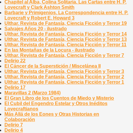
Chapitel al Alba, Colina Solitaria. Las Cartas entre H. P.
Lovecraft y Clark Ashton Smith
Barbarie y Primigenios. La Correspondencia entre H. P.
Lovecraft y Robert E. Howard 3
Ulthar. Revista de Fantasía, Ciencia Ficción y Terror 19
Salvajes Años 20 - ilustrado
Ulthar. Revista de Fantasía, Ciencia Ficción y Terror 14
Ulthar. Revista de Fantasía, Ciencia Ficción y Terror 13
Ulthar. Revista de Fantasía, Ciencia Ficción y Terror 11
En las Montañas de la Locura - ilustrado
Ulthar. Revista de Fantasía, Ciencia Ficción y Terror 7
Delirio 22
El Cáncer de la Superstición / Miscelánea II
Ulthar. Revista de Fantasía, Ciencia Ficción y Terror 3
Ulthar. Revista de Fantasía, Ciencia Ficción y Terror 2
Ulthar. Revista de Fantasía, Ciencia Ficción y Terror 1
Delirio 17
Maravillas 2 (Marzo 1984)
El Gran Libro de los Cuentos de Miedo y Misterio
El Cubil del Engendro Estelar y Otros Inéditos
Lovecraftianos
Más Allá de los Eones y Otras Historias en
Colaboración
Delirio 7
Delirio 4