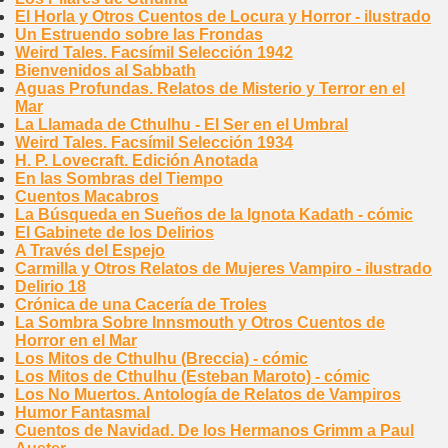
El Horla y Otros Cuentos de Locura y Horror - ilustrado
Un Estruendo sobre las Frondas
Weird Tales. Facsímil Selección 1942
Bienvenidos al Sabbath
Aguas Profundas. Relatos de Misterio y Terror en el
Mar
La Llamada de Cthulhu - El Ser en el Umbral
Weird Tales. Facsímil Selección 1934
H. P. Lovecraft. Edición Anotada
En las Sombras del Tiempo
Cuentos Macabros
La Búsqueda en Sueños de la Ignota Kadath - cómic
El Gabinete de los Delirios
A Través del Espejo
Carmilla y Otros Relatos de Mujeres Vampiro - ilustrado
Delirio 18
Crónica de una Cacería de Troles
La Sombra Sobre Innsmouth y Otros Cuentos de
Horror en el Mar
Los Mitos de Cthulhu (Breccia) - cómic
Los Mitos de Cthulhu (Esteban Maroto) - cómic
Los No Muertos. Antología de Relatos de Vampiros
Humor Fantasmal
Cuentos de Navidad. De los Hermanos Grimm a Paul