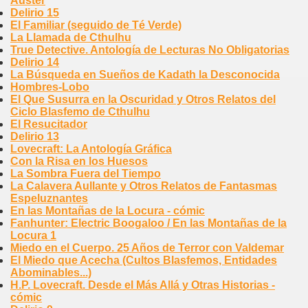
Auster
Delirio 15
El Familiar (seguido de Té Verde)
La Llamada de Cthulhu
True Detective. Antología de Lecturas No Obligatorias
Delirio 14
La Búsqueda en Sueños de Kadath la Desconocida
Hombres-Lobo
El Que Susurra en la Oscuridad y Otros Relatos del
Ciclo Blasfemo de Cthulhu
El Resucitador
Delirio 13
Lovecraft: La Antología Gráfica
Con la Risa en los Huesos
La Sombra Fuera del Tiempo
La Calavera Aullante y Otros Relatos de Fantasmas
Espeluznantes
En las Montañas de la Locura - cómic
Fanhunter: Electric Boogaloo / En las Montañas de la
Locura 1
Miedo en el Cuerpo. 25 Años de Terror con Valdemar
El Miedo que Acecha (Cultos Blasfemos, Entidades
Abominables...)
H.P. Lovecraft. Desde el Más Allá y Otras Historias -
cómic