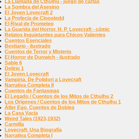
La Llamada de Cthulhu - juego de cartas
La Sombra del Asesino
El Joven Lovecraft 2
La Profecía de Cloostedd
El Rival de Prometeo
La Guarida del Horror. H. P. Lovecraft - cómic
Relatos Inquietantes para Chicos Valientes
Cuentos Esenciales
Bestiario - ilustrado
Cuentos de Terror y Misterio
El Horror de Dunwich - ilustrado
Sable 6
Delirio 1
El Joven Lovecraft
Vampiria. De Polidori a Lovecraft
Narrativa Completa II
Cuentos de Fantasmas
El Legado / Cuentos de los Mitos de Cthulhu 2
Los Orígenes / Cuentos de los Mitos de Cthulhu 1
Álter Ego. Cuentos de Dobles
La Casa Vacía
Weird Tales (1923-1932)
Carmilla
Lovecraft. Una Biografía
Narrativa Completa I