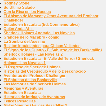
Rodney Stone
Su Último Saludo
Con la Risa en los Huesos
El Abismo de Maracot y Otras Aventuras del Profesor
Challenger
Estudio en Escarlata (Ed. Conmemorativa)
Quién Anda Ahí...
Sherlock Holmes Anotado. Las Novelas
Grandes de lo Macabro - cómic
La Sombra del Asesino
Relatos Inquietantes para Chicos Valientes
El Signo de los Cuatro - El Sabueso de los Baskerville /
Sherlock Holmes - Las Novelas 2
Estudio en Escarlata - El Valle del Terror / Sherlock
Holmes - Las Novelas 1
El Regreso de Sherlock Holmes
Historias del Crepúsculo y de lo Desconocido
Aventuras del Profesor Challenger
El Sabueso de los Baskerville
Las Memorias de Sherlock Holmes
Memorias y Aventuras
Estudio en Escarlata
Historias de Intriga y de Aventuras
Felices Pesadillas
Malos Sueños / Felices Pesadillas 2