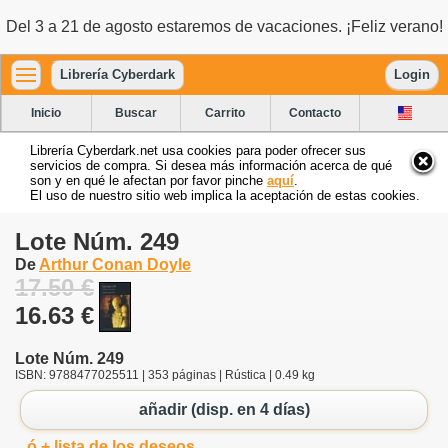
Del 3 a 21 de agosto estaremos de vacaciones. ¡Feliz verano!
Librería Cyberdark
Login
Inicio
Buscar
Carrito
Contacto
Librería Cyberdark.net usa cookies para poder ofrecer sus
servicios de compra. Si desea más información acerca de qué
son y en qué le afectan por favor pinche
aquí
.
El uso de nuestro sitio web implica la aceptación de estas cookies.
Lote Núm. 249
De
Arthur Conan Doyle
17.50 €
16.63 €
Lote Núm. 249
ISBN: 9788477025511 | 353 páginas | Rústica | 0.49 kg
añadir (disp. en 4 días)
ó + lista de los deseos