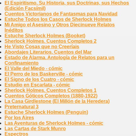
El Espiritismo. Su Historia, sus Doctrinas, sus Hechos
(Edición Facsímil)
Cuentos Victorianos de Fantasmas para Navidad
Estuche Todos los Casos de Sherlock Holmes
Mi Amigo el Asesino y Otros Diecinueve Relatos
Inéditos
Estuche Sherlock Holmes (Booket)
Sherlock Holmes. Cuentos Completos 2
He Visto Cosas que no Creeríais
Abordajes Literarios. Cuentos del Mar
Estado de Alarma. Antología de Relatos para un
Confinamiento
El Valle del Miedo - cómic
El Perro de los Baskerville - cómic
El Signo de los Cuatro - cómic
Estudio en Escarlata - cómic
Sherlock Holmes. Cuentos Completos 1
Cuentos Góticos Completos (1880-1922)
La Casa Girdlestone (El Millón de la Heredera)
Preternatural 3
Estuche Sherlock Holmes (Penguin)
Por los Aires
Las Aventuras de Sherlock Holmes - cómic
Las Cartas de Stark Munro
Espectros