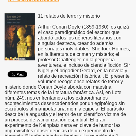
11 relatos de terror y misterio
Arthur Conan Doyle (1859-1930), es quizá
el caso paradigmático del escritor que
abordó todos los géneros literarios con
singular destreza, creando además
personajes inolvidables. Sherlock Holmes,
en la literatura de crimen y misterio; el
profesor Challenger, en la peripecia
aventurera, e incluso de ciencia ficción; Sir
Nigel y el brigadier Gerard, en la novela y
relato de recreación histórica... El presente
volumen recoge once relatos de terror y
misterio donde Conan Doyle aborda con maestría
diferentes temas de la literatura fantástica. Así, en Lote
núm. 249, nos enfrentamos a los extraordinarios
acontecimientos desencadenados por un egiptólogo sin
escrúpulos al manipular una momia egipcia. El parásito
describe la angustia y el terror de un científico víctima de
un proceso de vampirización espiritual. El gran
experimento de Keinplatz narra en clave de humor las
imprevisibles consecuencias de un experimento de