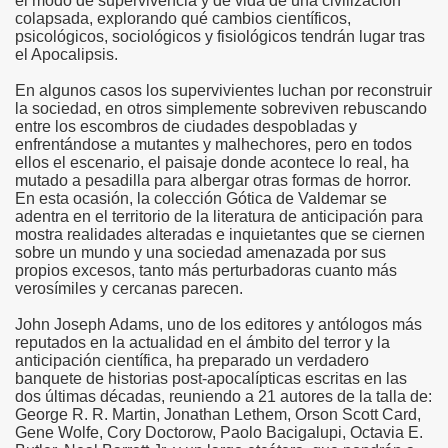
el modo de supervivencia y de vida de una civilización
colapsada, explorando qué cambios científicos,
psicológicos, sociológicos y fisiológicos tendrán lugar tras
el Apocalipsis.
En algunos casos los supervivientes luchan por reconstruir
la sociedad, en otros simplemente sobreviven rebuscando
entre los escombros de ciudades despobladas y
enfrentándose a mutantes y malhechores, pero en todos
ellos el escenario, el paisaje donde acontece lo real, ha
mutado a pesadilla para albergar otras formas de horror.
En esta ocasión, la colección Gótica de Valdemar se
adentra en el territorio de la literatura de anticipación para
mostra realidades alteradas e inquietantes que se ciernen
sobre un mundo y una sociedad amenazada por sus
propios excesos, tanto más perturbadoras cuanto más
verosímiles y cercanas parecen.
John Joseph Adams, uno de los editores y antólogos más
reputados en la actualidad en el ámbito del terror y la
anticipación científica, ha preparado un verdadero
banquete de historias post-apocalípticas escritas en las
dos últimas décadas, reuniendo a 21 autores de la talla de:
George R. R. Martin, Jonathan Lethem, Orson Scott Card,
Gene Wolfe, Cory Doctorow, Paolo Bacigalupi, Octavia E.