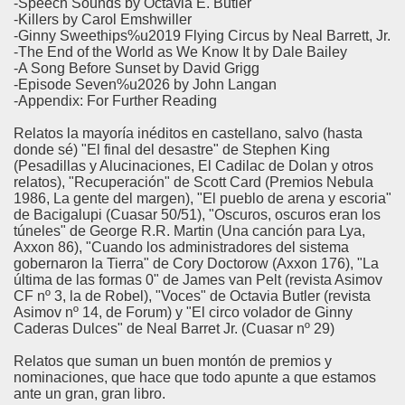
-Speech Sounds by Octavia E. Butler
-Killers by Carol Emshwiller
-Ginny Sweethips%u2019 Flying Circus by Neal Barrett, Jr.
-The End of the World as We Know It by Dale Bailey
-A Song Before Sunset by David Grigg
-Episode Seven%u2026 by John Langan
-Appendix: For Further Reading
Relatos la mayoría inéditos en castellano, salvo (hasta
donde sé) "El final del desastre" de Stephen King
(Pesadillas y Alucinaciones, El Cadilac de Dolan y otros
relatos), "Recuperación" de Scott Card (Premios Nebula
1986, La gente del margen), "El pueblo de arena y escoria"
de Bacigalupi (Cuasar 50/51), "Oscuros, oscuros eran los
túneles" de George R.R. Martin (Una canción para Lya,
Axxon 86), "Cuando los administradores del sistema
gobernaron la Tierra" de Cory Doctorow (Axxon 176), "La
última de las formas 0" de James van Pelt (revista Asimov
CF nº 3, la de Robel), "Voces" de Octavia Butler (revista
Asimov nº 14, de Forum) y "El circo volador de Ginny
Caderas Dulces" de Neal Barret Jr. (Cuasar nº 29)
Relatos que suman un buen montón de premios y
nominaciones, que hace que todo apunte a que estamos
ante un gran, gran libro.