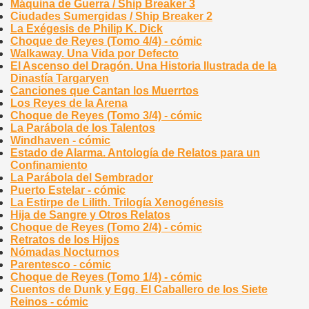
Máquina de Guerra / Ship Breaker 3
Ciudades Sumergidas / Ship Breaker 2
La Exégesis de Philip K. Dick
Choque de Reyes (Tomo 4/4) - cómic
Walkaway. Una Vida por Defecto
El Ascenso del Dragón. Una Historia Ilustrada de la
Dinastía Targaryen
Canciones que Cantan los Muerrtos
Los Reyes de la Arena
Choque de Reyes (Tomo 3/4) - cómic
La Parábola de los Talentos
Windhaven - cómic
Estado de Alarma. Antología de Relatos para un
Confinamiento
La Parábola del Sembrador
Puerto Estelar - cómic
La Estirpe de Lilith. Trilogía Xenogénesis
Hija de Sangre y Otros Relatos
Choque de Reyes (Tomo 2/4) - cómic
Retratos de los Hijos
Nómadas Nocturnos
Parentesco - cómic
Choque de Reyes (Tomo 1/4) - cómic
Cuentos de Dunk y Egg. El Caballero de los Siete
Reinos - cómic