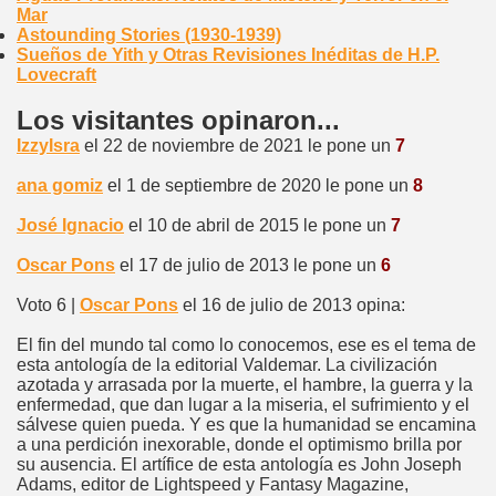
Mar
Astounding Stories (1930-1939)
Sueños de Yith y Otras Revisiones Inéditas de H.P.
Lovecraft
Los visitantes opinaron...
IzzyIsra
el 22 de noviembre de 2021 le pone un
7
ana gomiz
el 1 de septiembre de 2020 le pone un
8
José Ignacio
el 10 de abril de 2015 le pone un
7
Oscar Pons
el 17 de julio de 2013 le pone un
6
Voto 6 |
Oscar Pons
el 16 de julio de 2013 opina:
El fin del mundo tal como lo conocemos, ese es el tema de
esta antología de la editorial Valdemar. La civilización
azotada y arrasada por la muerte, el hambre, la guerra y la
enfermedad, que dan lugar a la miseria, el sufrimiento y el
sálvese quien pueda. Y es que la humanidad se encamina
a una perdición inexorable, donde el optimismo brilla por
su ausencia. El artífice de esta antología es John Joseph
Adams, editor de Lightspeed y Fantasy Magazine,