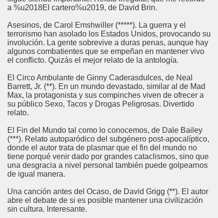
a %u2018El cartero%u2019, de David Brin.
Asesinos, de Carol Emshwiller (*****). La guerra y el
terrorismo han asolado los Estados Unidos, provocando su
involución. La gente sobrevive a duras penas, aunque hay
algunos combatientes que se empeñan en mantener vivo
el conflicto. Quizás el mejor relato de la antología.
El Circo Ambulante de Ginny Caderasdulces, de Neal
Barrett, Jr. (**). En un mundo devastado, similar al de Mad
Max, la protagonista y sus compinches viven de ofrecer a
su público Sexo, Tacos y Drogas Peligrosas. Divertido
relato.
El Fin del Mundo tal como lo conocemos, de Dale Bailey
(***). Relato autoparódico del subgénero post-apocalíptico,
donde el autor trata de plasmar que el fin del mundo no
tiene porqué venir dado por grandes cataclismos, sino que
una desgracia a nivel personal también puede golpearnos
de igual manera.
Una canción antes del Ocaso, de David Grigg (**). El autor
abre el debate de si es posible mantener una civilización
sin cultura. Interesante.