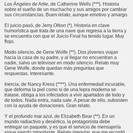
Los Ángeles de Artie, de Catherine Wells (***). Historia
sobre el sueño de un muchacho y sus amigos por cambiar
sus circunstancias. Buen relato, aunque emotivo y amargo.
El juicio pasó, de Jerry Oltion (*). Historia en clave
humorística que trata de una nave que regresa a la tierra y
se encuentra con que el Juicio Final ha tenido lugar. Muy
flojo.
Modo silencio, de Gene Wolfe (**). Dos jóvenes viajan
hacia la casa de su padre, y al llegar no encuentran a
nadie, salvo un televisor en modo silencio. Relato muy
Gene Wolfe, donde quedan más preguntas que
respuestas. Interesante.
Inercia, de Nancy Kress (****). Una enfermedad incurable,
que deforma la piel como si de una lepra moderna se
tratase, obliga a los infectados a vivir apartados de todo y
de todos. Nada entra, nada sale. A pesar de ello, subsisten
con la ayuda de donaciones. Gran relato.
Y el profundo mar azul, de Elizabeth Bear (**). En un
mundo radiactivo y desértico, la protagonista debe
entregar un paquete, y es que el servicio de mensajería
sigue siendo importante. Relato irregular, que me recordó