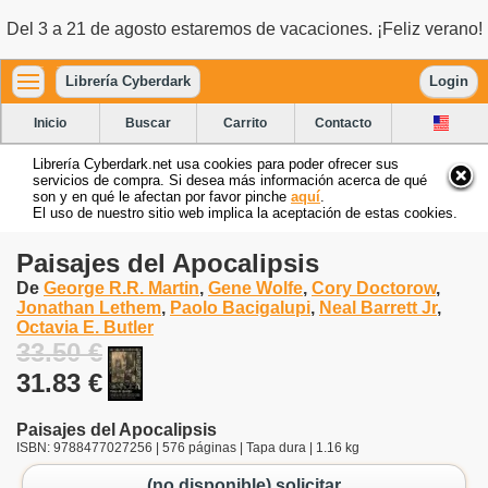
Del 3 a 21 de agosto estaremos de vacaciones. ¡Feliz verano!
Librería Cyberdark
Login
Inicio
Buscar
Carrito
Contacto
Librería Cyberdark.net usa cookies para poder ofrecer sus
servicios de compra. Si desea más información acerca de qué
son y en qué le afectan por favor pinche
aquí
.
El uso de nuestro sitio web implica la aceptación de estas cookies.
Paisajes del Apocalipsis
De
George R.R. Martin
,
Gene Wolfe
,
Cory Doctorow
,
Jonathan Lethem
,
Paolo Bacigalupi
,
Neal Barrett Jr
,
Octavia E. Butler
33.50 €
31.83 €
Paisajes del Apocalipsis
ISBN: 9788477027256 | 576 páginas | Tapa dura | 1.16 kg
(no disponible) solicitar