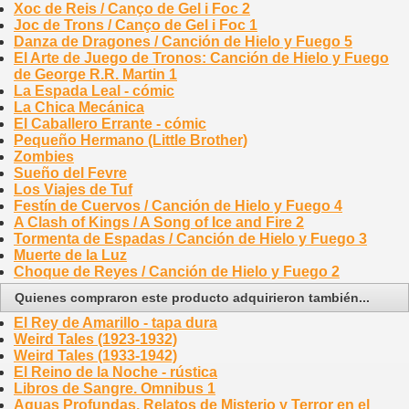
Xoc de Reis / Canço de Gel i Foc 2
Joc de Trons / Canço de Gel i Foc 1
Danza de Dragones / Canción de Hielo y Fuego 5
El Arte de Juego de Tronos: Canción de Hielo y Fuego
de George R.R. Martin 1
La Espada Leal - cómic
La Chica Mecánica
El Caballero Errante - cómic
Pequeño Hermano (Little Brother)
Zombies
Sueño del Fevre
Los Viajes de Tuf
Festín de Cuervos / Canción de Hielo y Fuego 4
A Clash of Kings / A Song of Ice and Fire 2
Tormenta de Espadas / Canción de Hielo y Fuego 3
Muerte de la Luz
Choque de Reyes / Canción de Hielo y Fuego 2
Quienes compraron este producto adquirieron también...
El Rey de Amarillo - tapa dura
Weird Tales (1923-1932)
Weird Tales (1933-1942)
El Reino de la Noche - rústica
Libros de Sangre. Omnibus 1
Aguas Profundas. Relatos de Misterio y Terror en el