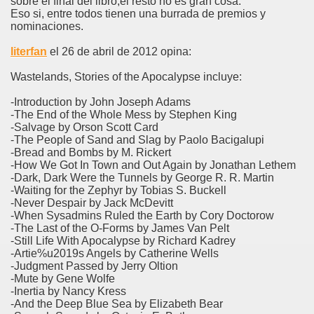
sobre el final del libro,el resto no es gran cosa.
Eso si, entre todos tienen una burrada de premios y
nominaciones.
literfan
el 26 de abril de 2012 opina:
Wastelands, Stories of the Apocalypse incluye:
-Introduction by John Joseph Adams
-The End of the Whole Mess by Stephen King
-Salvage by Orson Scott Card
-The People of Sand and Slag by Paolo Bacigalupi
-Bread and Bombs by M. Rickert
-How We Got In Town and Out Again by Jonathan Lethem
-Dark, Dark Were the Tunnels by George R. R. Martin
-Waiting for the Zephyr by Tobias S. Buckell
-Never Despair by Jack McDevitt
-When Sysadmins Ruled the Earth by Cory Doctorow
-The Last of the O-Forms by James Van Pelt
-Still Life With Apocalypse by Richard Kadrey
-Artie%u2019s Angels by Catherine Wells
-Judgment Passed by Jerry Oltion
-Mute by Gene Wolfe
-Inertia by Nancy Kress
-And the Deep Blue Sea by Elizabeth Bear