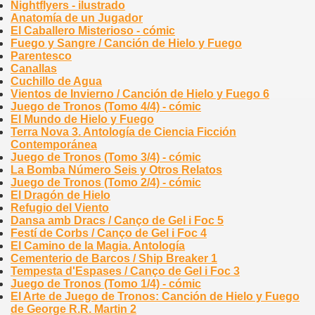
Nightflyers - ilustrado
Anatomía de un Jugador
El Caballero Misterioso - cómic
Fuego y Sangre / Canción de Hielo y Fuego
Parentesco
Canallas
Cuchillo de Agua
Vientos de Invierno / Canción de Hielo y Fuego 6
Juego de Tronos (Tomo 4/4) - cómic
El Mundo de Hielo y Fuego
Terra Nova 3. Antología de Ciencia Ficción
Contemporánea
Juego de Tronos (Tomo 3/4) - cómic
La Bomba Número Seis y Otros Relatos
Juego de Tronos (Tomo 2/4) - cómic
El Dragón de Hielo
Refugio del Viento
Dansa amb Dracs / Canço de Gel i Foc 5
Festí de Corbs / Canço de Gel i Foc 4
El Camino de la Magia. Antología
Cementerio de Barcos / Ship Breaker 1
Tempesta d'Espases / Canço de Gel i Foc 3
Juego de Tronos (Tomo 1/4) - cómic
El Arte de Juego de Tronos: Canción de Hielo y Fuego
de George R.R. Martin 2