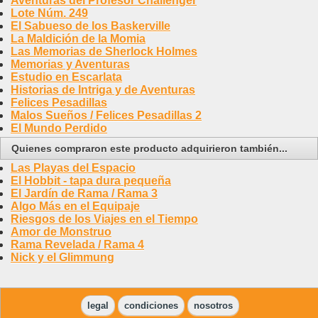
Aventuras del Profesor Challenger
Lote Núm. 249
El Sabueso de los Baskerville
La Maldición de la Momia
Las Memorias de Sherlock Holmes
Memorias y Aventuras
Estudio en Escarlata
Historias de Intriga y de Aventuras
Felices Pesadillas
Malos Sueños / Felices Pesadillas 2
El Mundo Perdido
Quienes compraron este producto adquirieron también...
Las Playas del Espacio
El Hobbit - tapa dura pequeña
El Jardín de Rama / Rama 3
Algo Más en el Equipaje
Riesgos de los Viajes en el Tiempo
Amor de Monstruo
Rama Revelada / Rama 4
Nick y el Glimmung
legal
condiciones
nosotros