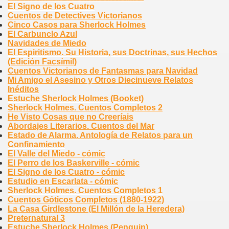
El Signo de los Cuatro
Cuentos de Detectives Victorianos
Cinco Casos para Sherlock Holmes
El Carbunclo Azul
Navidades de Miedo
El Espiritismo. Su Historia, sus Doctrinas, sus Hechos
(Edición Facsímil)
Cuentos Victorianos de Fantasmas para Navidad
Mi Amigo el Asesino y Otros Diecinueve Relatos
Inéditos
Estuche Sherlock Holmes (Booket)
Sherlock Holmes. Cuentos Completos 2
He Visto Cosas que no Creeríais
Abordajes Literarios. Cuentos del Mar
Estado de Alarma. Antología de Relatos para un
Confinamiento
El Valle del Miedo - cómic
El Perro de los Baskerville - cómic
El Signo de los Cuatro - cómic
Estudio en Escarlata - cómic
Sherlock Holmes. Cuentos Completos 1
Cuentos Góticos Completos (1880-1922)
La Casa Girdlestone (El Millón de la Heredera)
Preternatural 3
Estuche Sherlock Holmes (Penguin)