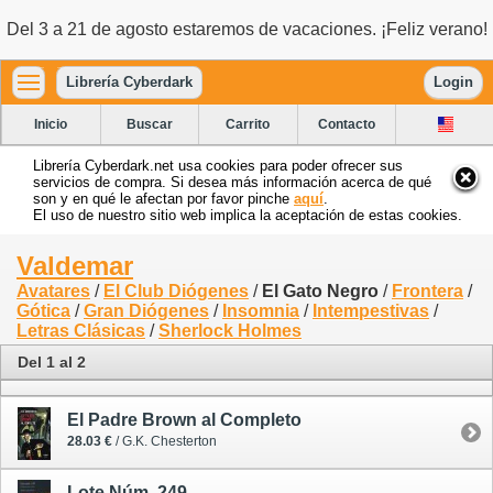
Del 3 a 21 de agosto estaremos de vacaciones. ¡Feliz verano!
Librería Cyberdark
Login
Inicio
Buscar
Carrito
Contacto
Librería Cyberdark.net usa cookies para poder ofrecer sus
servicios de compra. Si desea más información acerca de qué
son y en qué le afectan por favor pinche
aquí
.
El uso de nuestro sitio web implica la aceptación de estas cookies.
Valdemar
Avatares
/
El Club Diógenes
/
El Gato Negro
/
Frontera
/
Gótica
/
Gran Diógenes
/
Insomnia
/
Intempestivas
/
Letras Clásicas
/
Sherlock Holmes
Del 1 al 2
El Padre Brown al Completo
28.03 €
/ G.K. Chesterton
Lote Núm. 249