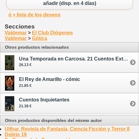
añadir (disp. en 4 días)
ó + lista de los deseos
Secciones
Valdemar
>
El Club Diógenes
Valdemar
>
Gótica
Otros productos relacionados
Una Temporada en Carcosa. 21 Cuentos Extraños en Torno al Rey de Amarillo
26.13 €
El Rey de Amarillo - cómic
21.85 €
Cuentos Inquietantes
21.38 €
Otros productos disponibles del mismo autor
Ulthar. Revista de Fantasía, Ciencia Ficción y Terror 8
Delirio 19