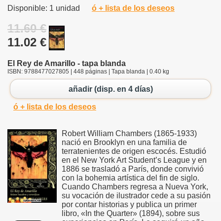
Disponible: 1 unidad
ó + lista de los deseos
11.60 €
11.02 €
El Rey de Amarillo - tapa blanda
ISBN: 9788477027805 | 448 páginas | Tapa blanda | 0.40 kg
añadir (disp. en 4 días)
ó + lista de los deseos
Robert William Chambers (1865-1933)
nació en Brooklyn en una familia de
terratenientes de origen escocés. Estudió
en el New York Art Student’s League y en
1886 se trasladó a París, donde convivió
con la bohemia artística del fin de siglo.
Cuando Chambers regresa a Nueva York,
su vocación de ilustrador cede a su pasión
por contar historias y publica un primer
libro, «In the Quarter» (1894), sobre sus