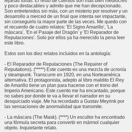
lejanas lunas. El resto de cuentos son más bien mediocres
y poco destacables y admito que me han decepcionado.
Son entretenidos sin más, con un misterio por resolver y un
desarrollo a merced de un final que intenta ser impactante,
sin conseguirlo la mayor parte de las veces. Me quedo con
el recuerdo de cuatro relatos: 'El Signo Amarillo', 'La
máscara', 'En el Pasaje del Dragón' y 'El Reparador de
Reputaciones'. Solo por ellos ya ha merecido la pena leer
este libro.
Estos son los diez relatos incluidos en la antología:
- El Reparador de Reputaciones (The Repairer of
Reputations). (*****) Este cuento es una mezcla de ucronía
y steampunk. Transcurre en 1920, en una Norteamérica
alternativa. El protagonista, adepto al libro maldito El Rey
de Amarillo tiene un plan para hacerse con el trono del
Imperio Americano. Este cuento me ha encantado, porque
no sabes por donde te va a llevar el narrador en su
desquiciado viaje. Me ha recordado a Gustav Meyrink por
las sensaciones de anormalidad que transmite.
- La máscara (The Mask). (****) Un escultor ha encontrado
una fórmula secreta para convertir en mármol cualquier
objeto. Inquietante relato.