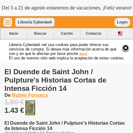
Del 3 a 21 de agosto estaremos de vacaciones. ¡Feliz verano!
Librería Cyberdark
Login
Inicio
Buscar
Carrito
Contacto
Librería Cyberdark.net usa cookies para poder ofrecer sus
servicios de compra. Si desea más información acerca de qué
son y en qué le afectan por favor pinche
aquí
.
El uso de nuestro sitio web implica la aceptación de estas cookies.
El Duende de Saint John /
Pulpture's Historias Cortas de
Intensa Ficción 14
De
Rubén Fonseca
1.50 €
1.43 €
El Duende de Saint John / Pulpture's Historias Cortas
de Intensa Ficción 14